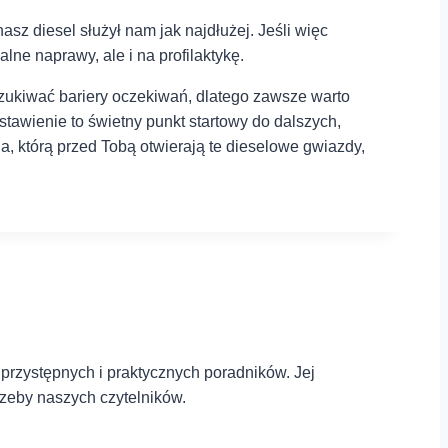
 diesel służył nam ⁤jak⁢ najdłużej.⁣ Jeśli więc
lne naprawy, ale⁤ i na profilaktykę.
zukiwać bariery oczekiwań, ⁤dlatego zawsze warto⁤
tawienie to świetny punkt startowy do ⁤dalszych,⁣
 ⁤którą przed Tobą otwierają te⁢ dieselowe gwiazdy,
 przystępnych i praktycznych poradników. Jej
rzeby naszych czytelników.