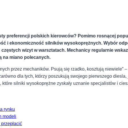
ie⁣ listy preferencji polskich kierowców? Pomimo rosnącej p
ość i⁣ ekonomiczność ⁣silników wysokoprężnych.⁣ Wybór odpo
 częstych wizyt w warsztatach. Mechanicy regularnie wskazu
ą‍ na miano polecanych.
nych przez mechaników. Psują się ⁤rzadko, kosztują niewiele” –
zarówno dla tych, którzy poszukują swojego pierwszego diesla,
tóre silniki wysokoprężne zyskały uznanie specjalistów i cieszą
a rynku
ch modeli
 przepłacić