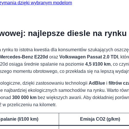
trzymania dzięki ⁢wybranym modelom
wowej: najlepsze diesle na rynku
 rynku to istotna kwestia dla konsumentów szukających oszczęd
Mercedes-Benz E220d
oraz
Volkswagen Passat 2.0 TDI
, któ
20d osiąga średnie spalanie na poziomie
4,5 l/100 km
, co czy
yższego momentu obrotowego, co przekłada się na lepszą wydajn
 ekologiczne, dzięki zastosowaniu technologii
AdBlue
i
filtrów c
ce najbardziej ekologicznych samochodów na rynku. Warto równ
 ponad
300 000 km
bez większych awarii. Aby dokładniej poró
 w przeliczeniu na kilometr.
palanie (l/100 km)
Emisja CO2 (g/km)