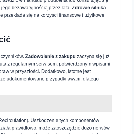
rawdzić‍ w‍ manualu producenta lub konsultując się
 jego bezawaryjnością przez⁣ lata.
Zdrowie⁤ silnika
nie przekłada się na korzyści finansowe i użytkowe
cić
h czynników.
Zadowolenie z zakupu
zaczyna się‍ już
Auta z regularnym serwisem, potwierdzonym wpisami
praw w przyszłości. Dodatkowo, istotne jest
brze udokumentowane przypadki awarii,⁣ dlatego
ecirculation). Uszkodzenie tych komponentów
 działa prawidłowo, może zaoszczędzić dużo ⁤nerwów