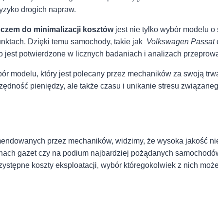
ryzyko drogich napraw.
uczem do minimalizacji kosztów
jest⁤ nie tylko wybór modelu 
ktach. ⁢Dzięki temu samochody, takie⁣ jak ‍
Volkswagen ⁢Passat
o jest potwierdzone w licznych⁣ badaniach ⁢i analizach przepro
ór modelu, który jest polecany przez mechaników za swoją trw
ędność pieniędzy, ale⁣ także czasu⁢ i unikanie⁤ stresu‍ związaneg
mendowanych przez mechaników, widzimy, że wysoka jakość nie
onach gazet ⁤czy na podium najbardziej pożądanych⁢ samochodó
zystępne koszty eksploatacji, wybór któregokolwiek z nich ⁢może 