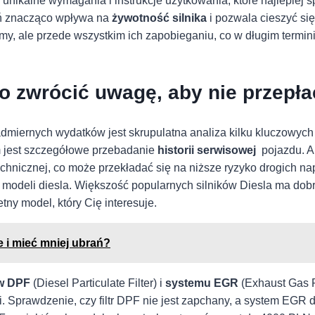
nikalne wymagania i instrukcje użytkowania, które najlepiej sp
eń znacząco wpływa⁢ na
żywotność silnika
i pozwala cieszyć się
lemy, ale przede⁢ wszystkim ich zapobieganiu, co w długim termi
 zwrócić uwagę, aby⁢ nie przepła
admiernych wydatków jest skrupulatna analiza kilku kluczowyc
em jest szczegółowe przebadanie
historii serwisowej
⁣ pojazdu. 
hnicznej, co może ‍przekładać⁢ się na niższe ryzyko ⁣drogich na
 ⁣modeli diesla. Większość popularnych silników Diesla ma ⁣do
etny model, który Cię interesuje.
e i mieć mniej ubrań?
ów DPF
(Diesel Particulate Filter) i
systemu⁢ EGR
(Exhaust Gas R
⁣Sprawdzenie,⁤ czy filtr DPF nie jest zapchany, a system EGR