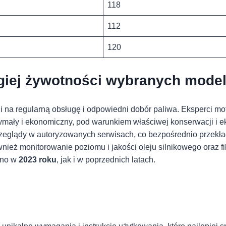
118
112
120
ugiej‍ żywotności wybranych model
i⁣ na regularną obsługę‍ i odpowiedni ⁣dobór paliwa. Eksperci mo
mały i ekonomiczny,⁢ pod warunkiem właściwej konserwacji i ek
przeglądy⁢ w autoryzowanych serwisach, co bezpośrednio przekła
eż monitorowanie poziomu i jakości oleju silnikowego oraz ⁤filt
no ‍w
2023 roku
, jak⁣ i w poprzednich latach.