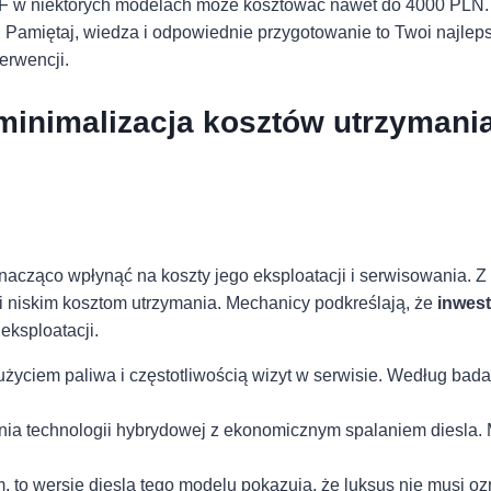
DPF w niektórych modelach‍ może kosztować ⁣nawet do 4000 PLN. 
 Pamiętaj, ⁤wiedza i ⁤odpowiednie przygotowanie to Twoi ⁤najle
erwencji.
 minimalizacja kosztów utrzymani
cząco wpłynąć na koszty jego eksploatacji i serwisowania. Z
i i niskim kosztom utrzymania. Mechanicy podkreślają, że
inwest
 eksploatacji.
iem paliwa i częstotliwością wizyt w serwisie. Według badań z 2
zenia technologii ‍hybrydowej z ekonomicznym spalaniem diesla. 
m, to⁢ wersje diesla tego⁣ modelu ⁤pokazują, że⁣ luksus nie mus