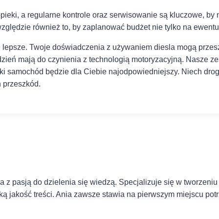
i, a ⁢regularne kontrole oraz serwisowanie są kluczowe, by‍ nasz
lędzie również to, ⁤by zaplanować‍ budżet nie⁣ tylko na ⁤ewentua
cze lepsze. Twoje doświadczenia z używaniem diesla mogą przes
 dzień mają do ⁤czynienia z technologią motoryzacyjną. Nasze zes
 samochód będzie⁤ dla ⁣Ciebie najodpowiedniejszy. Niech droga,
h przeszkód.
 z pasją do dzielenia się wiedzą. Specjalizuje się w tworzeniu
ką jakość treści. Ania zawsze stawia na pierwszym miejscu pot