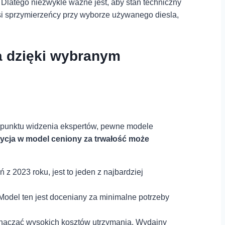
Dlatego niezwykle ⁢ważne jest, aby stan techniczny
psi sprzymierzeńcy przy wyborze używanego diesla,
a dzięki ⁢wybranym
 punktu widzenia ekspertów, pewne modele
ycja ‍w model ceniony ‍za trwałość może
023 roku, ⁤jest to‍ jeden z ⁣najbardziej
Model ten jest doceniany za ⁣minimalne potrzeby
i oznaczać wysokich kosztów utrzymania. Wydajny