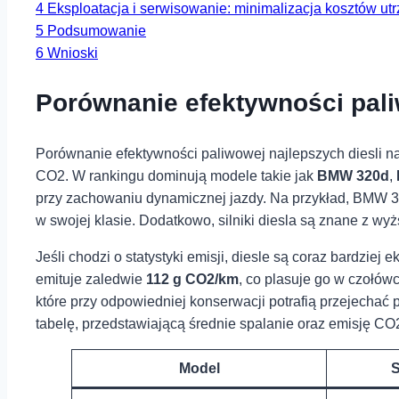
4
Eksploatacja i⁣ serwisowanie: minimalizacja kosztów u
5
Podsumowanie
6
Wnioski
Porównanie efektywności pali
Porównanie efektywności paliwowej najlepszych diesli na
CO2. W rankingu dominują modele takie jak
BMW 320d
,
przy zachowaniu dynamicznej jazdy. Na przykład, BMW 3
w swojej klasie. Dodatkowo, silniki diesla są znane z w
Jeśli chodzi o statystyki emisji, diesle są coraz bardziej
emituje zaledwie
112 g CO2/km
, co plasuje go w czołów
które przy odpowiedniej konserwacji potrafią przejechać
tabelę, przedstawiającą średnie spalanie oraz emisję CO2
Model
S