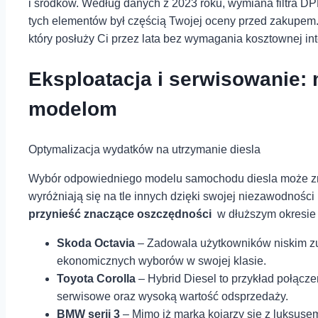
i środków. Według danych z⁤ 2023⁣ roku, wymiana⁤ filtra 
tych elementów był częścią Twojej oceny⁣ przed zakupem.
który posłuży Ci przez lata bez wymagania kosztownej int
Eksploatacja i⁣ serwisowanie:
modelom
Optymalizacja wydatków na utrzymanie‍ diesla
Wybór odpowiedniego modelu samochodu ⁣diesla może zna
wyróżniają się na tle innych⁤ dzięki swojej niezawodnośc
przynieść znaczące oszczędności
‍ w dłuższym okresie⁢
Skoda Octavia
– Zadowala użytkowników niskim zużyc
ekonomicznych wyborów w swojej klasie.
Toyota Corolla
– Hybrid⁤ Diesel⁣ to przykład połąc
serwisowe oraz wysoką wartość odsprzedaży.
BMW serii⁢ 3
– Mimo ‍iż marka kojarzy się z luksuse