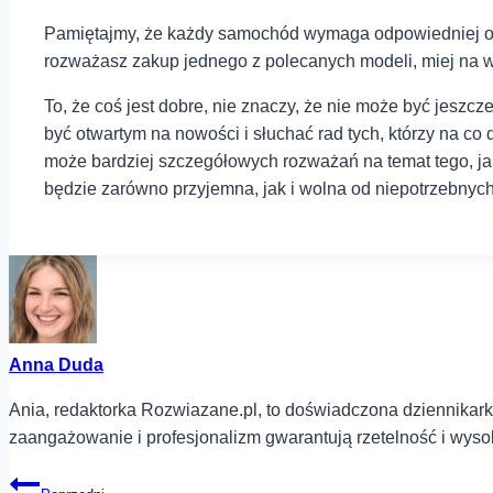
Pamiętajmy, ⁢że każdy samochód wymaga ⁢odpowiedniej opiek
rozważasz zakup⁢ jednego z⁣ polecanych modeli, miej na wzg
To, że coś jest dobre, nie znaczy, że nie ⁣może być jesz
być otwartym na ⁤nowości i słuchać rad tych, którzy na co
może bardziej szczegółowych rozważań na temat tego, jaki
będzie zarówno przyjemna, jak i wolna ⁣od niepotrzebnyc
Anna Duda
Ania, redaktorka Rozwiazane.pl, to doświadczona dziennikarka
zaangażowanie i profesjonalizm gwarantują rzetelność i wyso
Nawigacja