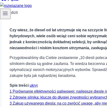
Czy wiesz, że diesel od ⁣lat utrzymuje się na ⁢szczyc
hybrydowych,‍ wiele osób wciąż ⁤ceni sobie wytrzymał
jednak z koniecznością dokładnej selekcji, by uniknąć
niezawodności ⁣i niskim kosztom utrzymania, zasługuj
Przygotowaliśmy dla Ciebie zestawienie „10 diesli poleca
silnikiem diesla są godne zaufania. To wiedza bezcenna 
optymalizacji swoich ⁢motoryzacyjnych wyborów. Sprawdź, k
zakupie była jak⁢ najbardziej świadoma.
Spis treści
ukryj
1
Porównanie efektywności paliwowej: najlepsze diesle n
2
Zdrowie silnika: klucze do⁣ długiej‍ żywotności wybrany
3
Zakup używanego diesla: na co zwrócić uwagę, aby⁢ nie