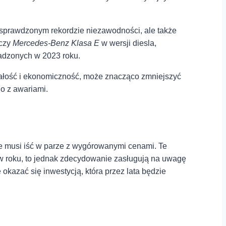
o sprawdzonym rekordzie niezawodności, ale⁣ także
czy
Mercedes-Benz Klasa E
w wersji ‍diesla,
wadzonych ⁤w 2023 roku.
ałość ⁤i ekonomiczność, może ⁢znacząco zmniejszyć
o z ⁤awariami.
 musi iść w parze z wygórowanymi cenami. Te
w roku,⁤ to jednak zdecydowanie zasługują na uwagę
okazać się inwestycją, która ⁤przez lata będzie