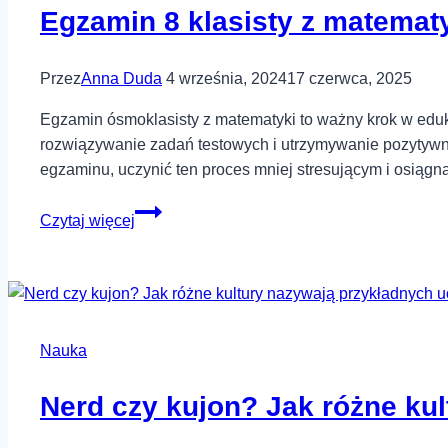
Egzamin 8 klasisty z matemat
Przez
Anna Duda
4 września, 2024
17 czerwca, 2025
Egzamin ósmoklasisty z matematyki to ważny krok w eduka
rozwiązywanie zadań testowych i utrzymywanie pozytywn
egzaminu, uczynić ten proces mniej stresującym i osiągn
Egzamin
Czytaj więcej
8
klasisty
z
matematyki
–
Nauka
jak
przygotować
Nerd czy kujon? Jak różne ku
się
do