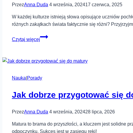
egzaminu?
Przez
Anna Duda
4 września, 2024
17 czerwca, 2025
W każdej kulturze istnieją słowa opisujące uczniów pochł
różnych zakątkach świata faktycznie się różni? Przyjrzyj
Nerd
Czytaj więcej
czy
kujon?
Jak
różne
kultury
Nauka
|
Porady
nazywają
przykładnych
Jak dobrze przygotować się d
uczniów
Przez
Anna Duda
4 września, 2024
28 lipca, 2026
Matura to brama do przyszłości, a kluczem jest solidne p
odpoczynku. Sukces jest w zasięgu ręki!