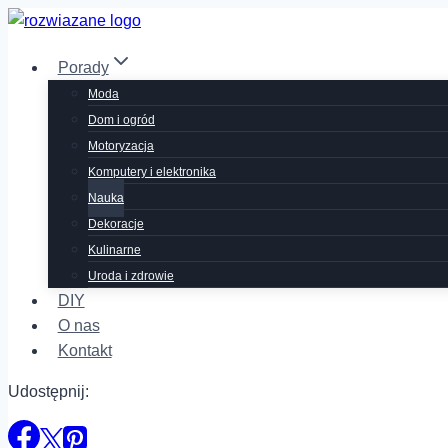
Przejdź
do
Porady
treści
Moda
Dom i ogród
Motoryzacja
Komputery i elektronika
Nauka
Dekoracje
Kulinarne
Uroda i zdrowie
DIY
O nas
Kontakt
Udostępnij: