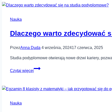
Nauka
Dlaczego warto zdecydować s
Przez
Anna Duda
4 września, 2024
17 czerwca, 2025
Studia podyplomowe otwierają nowe drzwi kariery, pozwala
Dlaczego
Czytaj więcej
warto
zdecydować
się
na
studia
Nauka
podyplomowe?