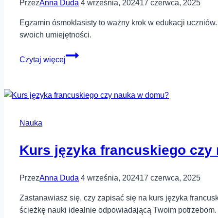
Przez
Anna Duda
4 września, 2024
17 czerwca, 2025
Egzamin ósmoklasisty to ważny krok w edukacji uczniów. 
swoich umiejętności.
Jak
Czytaj więcej
przebiega
egzamin
ósmoklasisty?
Nauka
Kurs języka francuskiego cz
Przez
Anna Duda
4 września, 2024
17 czerwca, 2025
Zastanawiasz się, czy zapisać się na kurs języka francu
ścieżkę nauki idealnie odpowiadającą Twoim potrzebom.