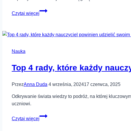
Jak
Czytaj więcej
dobrze
przygotować
się
do
matury
Nauka
Top 4 rady, które każdy naucz
Przez
Anna Duda
4 września, 2024
17 czerwca, 2025
Odkrywanie świata wiedzy to podróż, na której kluczowym 
uczniowi.
Top
Czytaj więcej
4
rady,