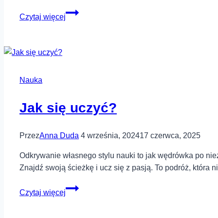
Kurs
Czytaj więcej
języka
francuskiego
czy
nauka
w
Nauka
domu?
Jak się uczyć?
Przez
Anna Duda
4 września, 2024
17 czerwca, 2025
Odkrywanie własnego stylu nauki to jak wędrówka po niezna
Znajdź swoją ścieżkę i ucz się z pasją. To podróż, która n
Jak
Czytaj więcej
się
uczyć?