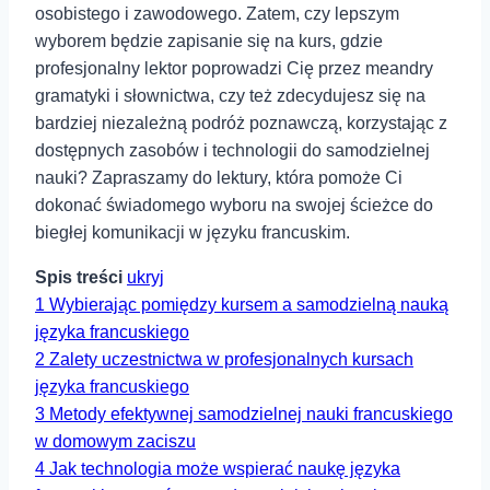
osobistego⁤ i zawodowego. Zatem, czy lepszym
wyborem będzie zapisanie się na kurs, gdzie
profesjonalny lektor poprowadzi Cię przez meandry
gramatyki ⁣i słownictwa, czy też zdecydujesz się na
bardziej niezależną‍ podróż poznawczą, korzystając z
dostępnych zasobów i ⁣technologii do samodzielnej⁤
nauki? Zapraszamy do lektury, która pomoże Ci
dokonać świadomego wyboru na swojej ⁣ścieżce do
biegłej komunikacji w języku francuskim.
Spis treści
ukryj
1
Wybierając pomiędzy kursem a samodzielną ⁢nauką
języka francuskiego
2
Zalety uczestnictwa w profesjonalnych kursach
języka francuskiego
3
Metody efektywnej samodzielnej nauki francuskiego
w domowym zaciszu
4
Jak technologia⁣ może wspierać naukę języka