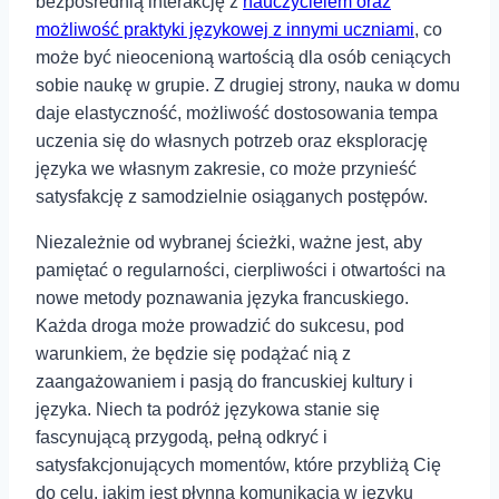
bezpośrednią interakcję z
nauczycielem oraz
możliwość praktyki językowej z innymi uczniami
, co
może być nieocenioną ⁢wartością dla osób ceniących
sobie naukę w grupie. Z drugiej strony, nauka w domu
daje elastyczność, możliwość dostosowania tempa
uczenia się do własnych potrzeb oraz eksplorację
języka⁣ we własnym zakresie, co może przynieść
satysfakcję z samodzielnie osiąganych postępów.
Niezależnie od wybranej ścieżki, ważne jest, aby
‍pamiętać o regularności, cierpliwości i otwartości na
nowe metody poznawania języka francuskiego.
Każda droga może prowadzić do sukcesu, pod
warunkiem, ⁢że będzie się podążać nią z⁤
zaangażowaniem i pasją do francuskiej kultury i
języka. Niech ta podróż językowa stanie się
fascynującą przygodą, pełną odkryć i
satysfakcjonujących momentów, które przybliżą⁣ Cię
do celu, jakim jest płynna komunikacja w języku