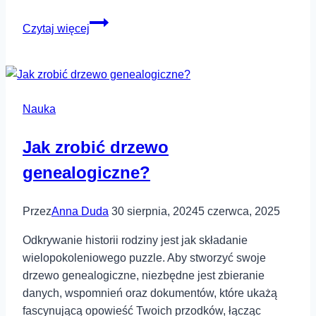
Jakie
Czytaj więcej
są
przedmioty
w
VII
Nauka
klasie,
a
Jak zrobić drzewo
jakie
odchodzą?
genealogiczne?
Przez
Anna Duda
30 sierpnia, 2024
5 czerwca, 2025
Odkrywanie historii rodziny jest jak składanie
wielopokoleniowego puzzle. Aby stworzyć swoje
drzewo genealogiczne, niezbędne jest zbieranie
danych, wspomnień oraz dokumentów, które ukażą
fascynującą opowieść Twoich przodków, łącząc