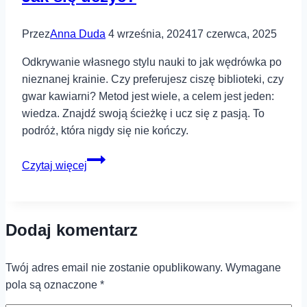
uczyć?
Przez
Anna Duda
4 września, 2024
17 czerwca, 2025
Odkrywanie własnego stylu nauki to jak wędrówka po
nieznanej krainie. Czy preferujesz ciszę biblioteki, czy
gwar kawiarni? Metod jest wiele, a celem jest jeden:
wiedza. Znajdź swoją ścieżkę i ucz się z pasją. To
podróż, która nigdy się nie kończy.
Jak
Czytaj więcej
się
uczyć?
Dodaj komentarz
Twój adres email nie zostanie opublikowany.
Wymagane
pola są oznaczone
*