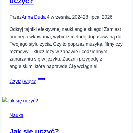
uczyć?
Przez
Anna Duda
4 września, 2024
28 lipca, 2026
Odkryj tajniki efektywnej nauki angielskiego! Zamiast
nudnego wkuwania, wybierz metodę dopasowaną do
Twojego stylu życia. Czy to poprzez muzykę, filmy czy
rozmowy – klucz leży w zabawie i codziennym
zanurzaniu się w języku. Zacznij przygodę z
angielskim, która naprawdę Cię wciągnie!
Efektywna
Czytaj więcej
nauka
języka
nagielskiego
–
Nauka
jak
dobrze
Jak się uczyć?
się