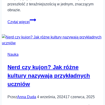
przeszłość z teraźniejszością w jednym, znaczącym
obrazie.
Jak
Czytaj więcej
zrobić
drzewo
genealogiczne?
Nauka
Nerd czy kujon? Jak różne
kultury nazywają przykładnych
uczniów
Przez
Anna Duda
4 września, 2024
17 czerwca, 2025