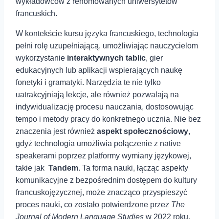
wykładowców z renomowanych uniwersytetów
francuskich.
W kontekście kursu języka ⁢francuskiego, technologia
pełni rolę uzupełniającą, umożliwiając nauczycielom
wykorzystanie
interaktywnych tablic
,⁤ gier
edukacyjnych lub aplikacji wspierających naukę
fonetyki i gramatyki. Narzędzia te nie tylko
uatrakcyjniają ⁣lekcje, ale również pozwalają na
indywidualizację procesu nauczania, dostosowując
tempo i metody pracy do konkretnego ucznia. Nie bez‍
znaczenia jest również
aspekt społecznościowy
,
gdyż technologia umożliwia ⁣połączenie z native
speakerami poprzez platformy wymiany językowej,
takie jak ⁣
Tandem
. Ta forma nauki, łącząc aspekty
komunikacyjne z bezpośrednim dostępem do⁢ kultury
francuskojęzycznej, ⁣może znacząco przyspieszyć⁢
proces nauki, co zostało potwierdzone przez
The
Journal of Modern Language Studies
w 2022 roku,⁢