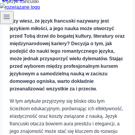
Czy wiesz, że język francuski nazywany ⁢jest
językiem miłości, a⁣ jego nauka może otworzyć
przed Tobą drzwi do bogatej kultury, literatury oraz
międzynarodowej kariery? Decyzja o ⁣tym, jak
podejść do nauki tego romantycznego języka,
może jednak przysporzyć wielu dylematów. Stając
przed wyborem między profesjonalnym kursem
językowym a samodzielną ⁣nauką w zaciszu
domowego ogniska, warto ‍dokładnie
przeanalizować wszystkie za i przeciw.
W tym artykule przyjrzymy się blisko obu ⁣tym
ścieżkom edukacyjnym, porównając ich ⁢efektywność,
elastyczność oraz⁢ koszty związane z nauką. ⁣Język
francuski otacza bowiem ⁣aura prestiżu i elegancji, a
jego znajomość może stać się kluczem do rozwoju