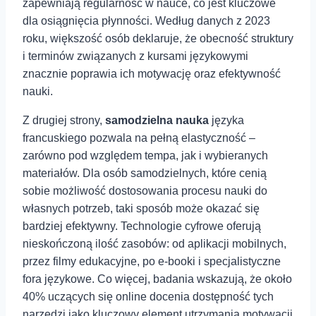
zapewniają regularność ⁤w nauce, co jest kluczowe⁤
dla osiągnięcia płynności. Według danych⁢ z 2023
roku, większość osób deklaruje, że obecność ⁤struktury⁣
i terminów związanych z kursami językowymi
znacznie ‍poprawia ich motywację‍ oraz efektywność
nauki.
Z drugiej strony,
samodzielna nauka
języka
francuskiego⁢ pozwala na pełną elastyczność –
zarówno pod względem tempa, jak i wybieranych
materiałów. Dla osób samodzielnych, które cenią
sobie możliwość dostosowania procesu nauki do
własnych potrzeb, taki sposób może okazać się
bardziej efektywny. Technologie cyfrowe oferują
nieskończoną ilość zasobów: od aplikacji mobilnych,
przez filmy edukacyjne, po e-booki i specjalistyczne
fora językowe. Co⁢ więcej,⁤ badania wskazują, że około
40% uczących się online docenia dostępność ⁣tych
narzędzi jako kluczowy element utrzymania motywacji