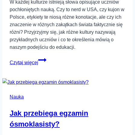
W każdej kulturze istnieją słowa opisujące uczniów
pochłoniętych nauką. Czy to nerd w USA, czy kujon w
Polsce, etykiety te niosą różne konotacje, ale czy ich
znaczenie w różnych zakątkach świata faktycznie się
różni? Przyjrzyjmy się, jak różne kultury nazywają
przykładnych uczniów i co te określenia mówią o
naszym podejściu do edukacji.
Nerd
Czytaj więcej
czy
kujon?
Jak
różne
Nauka
kultury
nazywają
Jak przebiega egzamin
przykładnych
uczniów
ósmoklasisty?