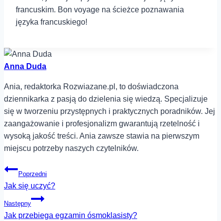
francuskim. Bon voyage na ścieżce poznawania
języka francuskiego!
Anna Duda
Ania, redaktorka Rozwiazane.pl, to doświadczona
dziennikarka z pasją do dzielenia się wiedzą. Specjalizuje
się w tworzeniu przystępnych i praktycznych poradników. Jej
zaangażowanie i profesjonalizm gwarantują rzetelność i
wysoką jakość treści. Ania zawsze stawia na pierwszym
miejscu potrzeby naszych czytelników.
Nawigacja
Poprzedni
Jak się uczyć?
wpisu
Następny
Jak przebiega egzamin ósmoklasisty?