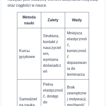
oraz ciągłości w⁢ nauce.
Metoda
Zalety
Wady
nauki
Mniejsza
Struktura,
elastycznoś
kontakt z‍
ć,
nauczyciel
Kurсы
⁤koniecznoś
em,
językowe
ć
wymiana
dopasowan
‍doświadcz
ia do
eń
terminarza
Pełna
Brak
⁣elastycznoś
zewnętrzne
ć, dostęp
Samodziel
j motywacji,
⁢do
na nauka
możliwość⁢