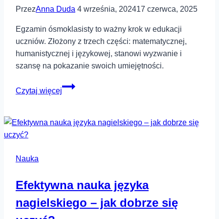
Przez
Anna Duda
4 września, 2024
17 czerwca, 2025
Egzamin ósmoklasisty to ważny krok w edukacji
uczniów. Złożony z trzech części: matematycznej,
humanistycznej i językowej, stanowi wyzwanie i
szansę na pokazanie swoich umiejętności.
Jak
Czytaj więcej
przebiega
egzamin
ósmoklasisty?
Nauka
Efektywna nauka języka
nagielskiego – jak dobrze się