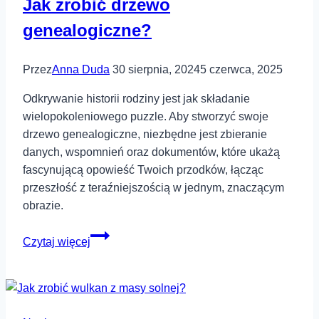
Jak zrobić drzewo
genealogiczne?
Przez
Anna Duda
30 sierpnia, 2024
5 czerwca, 2025
Odkrywanie historii rodziny jest jak składanie
wielopokoleniowego puzzle. Aby stworzyć swoje
drzewo genealogiczne, niezbędne jest zbieranie
danych, wspomnień oraz dokumentów, które ukażą
fascynującą opowieść Twoich przodków, łącząc
przeszłość z teraźniejszością w jednym, znaczącym
obrazie.
Jak
Czytaj więcej
zrobić
drzewo
genealogiczne?