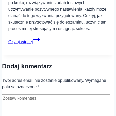
po kroku, rozwiązywanie zadań testowych i
utrzymywanie pozytywnego nastawienia, każdy może
stanąć do tego wyzwania przygotowany. Odkryj, jak
skutecznie przygotować się do egzaminu, uczynić ten
proces mniej stresującym i osiągnąć sukces.
Egzamin
Czytaj więcej
8
klasisty
z
Dodaj komentarz
matematyki
–
jak
Twój adres email nie zostanie opublikowany.
Wymagane
przygotować
pola są oznaczone
*
się
do
egzaminu?