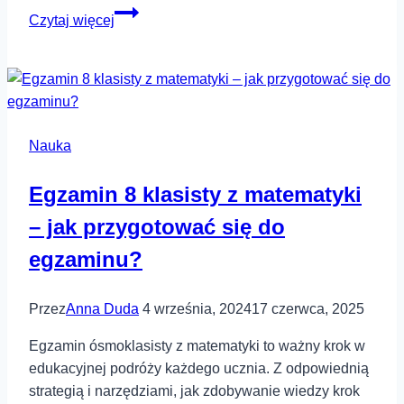
Nerd
Czytaj więcej
czy
kujon?
Jak
różne
kultury
Nauka
nazywają
przykładnych
Egzamin 8 klasisty z matematyki
uczniów
– jak przygotować się do
egzaminu?
Przez
Anna Duda
4 września, 2024
17 czerwca, 2025
Egzamin ósmoklasisty z matematyki to ważny krok w
edukacyjnej podróży każdego ucznia. Z odpowiednią
strategią i narzędziami, jak zdobywanie wiedzy krok