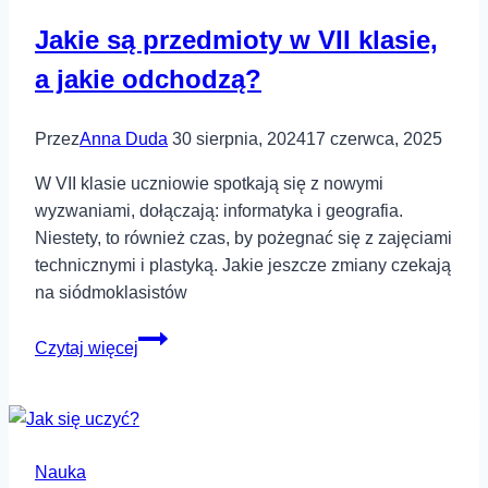
Jakie są przedmioty w VII klasie,
a jakie odchodzą?
Przez
Anna Duda
30 sierpnia, 2024
17 czerwca, 2025
W VII klasie uczniowie spotkają się z nowymi
wyzwaniami, dołączają: informatyka i geografia.
Niestety, to również czas, by pożegnać się z zajęciami
technicznymi i plastyką. Jakie jeszcze zmiany czekają
na siódmoklasistów
Jakie
Czytaj więcej
są
przedmioty
w
VII
Nauka
klasie,