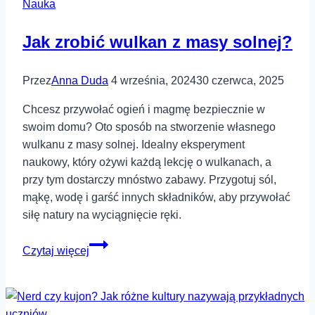
Nauka
Jak zrobić wulkan z masy solnej?
Przez
Anna Duda
4 września, 2024
30 czerwca, 2025
Chcesz przywołać ogień i magmę bezpiecznie w
swoim domu? Oto sposób na stworzenie własnego
wulkanu z masy solnej. Idealny eksperyment
naukowy, który ożywi każdą lekcję o wulkanach, a
przy tym dostarczy mnóstwo zabawy. Przygotuj sól,
mąkę, wodę i garść innych składników, aby przywołać
siłę natury na wyciągnięcie ręki.
Jak
Czytaj więcej
zrobić
wulkan
z
masy