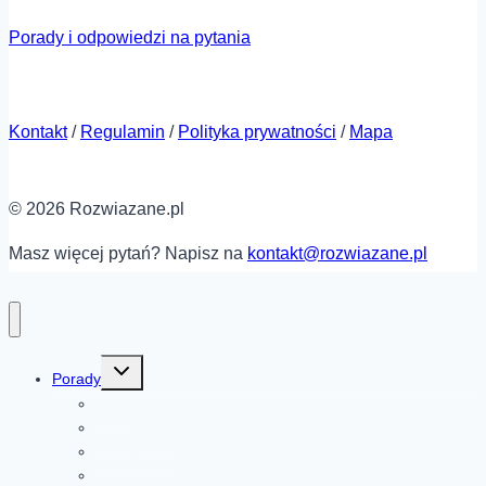
Porady i odpowiedzi na pytania
Kontakt
/
Regulamin
/
Polityka prywatności
/
Mapa
© 2026 Rozwiazane.pl
Masz więcej pytań? Napisz na
kontakt@rozwiazane.pl
Przełącz
Porady
menu
podrzędne
Moda
Dom i ogród
Motoryzacja
Komputery i elektronika