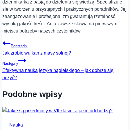
dziennikarka z pasją do dzielenia się wiedzą. Specjalizuje
się w tworzeniu przystępnych i praktycznych poradników. Jej
zaangażowanie i profesjonalizm gwarantują rzetelność i
wysoką jakość treści. Ania zawsze stawia na pierwszym
miejscu potrzeby naszych czytelników.
Nawigacja
Poprzedni
Jak zrobić wulkan z masy solnej?
wpisu
Następny
Efektywna nauka języka nagielskiego – jak dobrze się
uczyć?
Podobne wpisy
Nauka