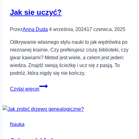
a
Jak się uczyć?
jakie
odchodzą?
Przez
Anna Duda
4 września, 2024
17 czerwca, 2025
Odkrywanie własnego stylu nauki to jak wędrówka po
nieznanej krainie. Czy preferujesz ciszę biblioteki, czy
gwar kawiarni? Metod jest wiele, a celem jest jeden:
wiedza. Znajdź swoją ścieżkę i ucz się z pasją. To
podróż, która nigdy się nie kończy.
Jak
Czytaj więcej
się
uczyć?
Nauka