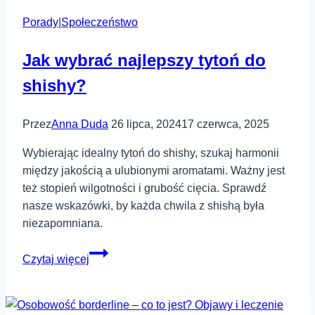
Porady
|
Społeczeństwo
Jak wybrać najlepszy tytoń do
shishy?
Przez
Anna Duda
26 lipca, 2024
17 czerwca, 2025
Wybierając idealny tytoń do shishy, szukaj harmonii
między jakością a ulubionymi aromatami. Ważny jest
też stopień wilgotności i grubość cięcia. Sprawdź
nasze wskazówki, by każda chwila z shishą była
niezapomniana.
Jak
Czytaj więcej
wybrać
najlepszy
tytoń