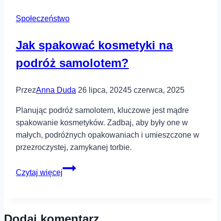
to
Społeczeństwo
jest?
Objawy
Jak spakować kosmetyki na
i
leczenie
podróż samolotem?
Przez
Anna Duda
26 lipca, 2024
5 czerwca, 2025
Planując podróż samolotem, kluczowe jest mądre
spakowanie kosmetyków. Zadbaj, aby były one w
małych, podróżnych opakowaniach i umieszczone w
przezroczystej, zamykanej torbie.
Jak
Czytaj więcej
spakować
kosmetyki
na
Dodaj komentarz
podróż