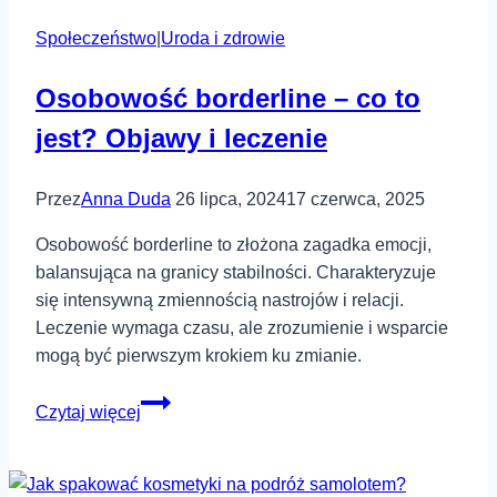
do
Społeczeństwo
shishy?
|
Uroda i zdrowie
Osobowość borderline – co to
jest? Objawy i leczenie
Przez
Anna Duda
26 lipca, 2024
17 czerwca, 2025
Osobowość borderline to złożona zagadka emocji,
balansująca na granicy stabilności. Charakteryzuje
się intensywną zmiennością nastrojów i relacji.
Leczenie wymaga czasu, ale zrozumienie i wsparcie
mogą być pierwszym krokiem ku zmianie.
Osobowość
Czytaj więcej
borderline
–
co