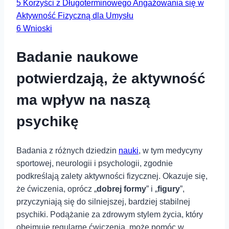
5
Korzyści z Długoterminowego Angażowania się w
Aktywność Fizyczną dla Umysłu
6
Wnioski
Badanie naukowe
potwierdzają, że aktywność
ma wpływ na naszą
psychikę
Badania z różnych dziedzin
nauki
, w tym medycyny
sportowej, neurologii i psychologii, zgodnie
podkreślają zalety aktywności fizycznej. Okazuje się,
że ćwiczenia, oprócz „
dobrej formy
” i „
figury
”,
przyczyniają się do silniejszej, bardziej stabilnej
psychiki. Podążanie za zdrowym stylem życia, który
obejmuje regularne ćwiczenia, może pomóc w