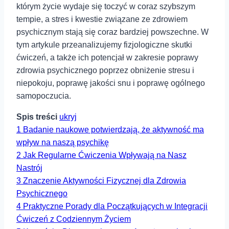
którym życie wydaje się toczyć w coraz szybszym
tempie, a stres i kwestie związane ze zdrowiem
psychicznym stają się coraz bardziej powszechne. W
tym artykule przeanalizujemy fizjologiczne skutki
ćwiczeń, a także ich potencjał w zakresie poprawy
zdrowia psychicznego poprzez obniżenie stresu i
niepokoju, poprawę jakości snu i poprawę ogólnego
samopoczucia.
Spis treści
ukryj
1
Badanie naukowe potwierdzają, że aktywność ma
wpływ na naszą psychikę
2
Jak Regularne Ćwiczenia Wpływają na⁣ Nasz
Nastrój
3
Znaczenie Aktywności Fizycznej dla Zdrowia
⁣Psychicznego
4
Praktyczne Porady dla‍ Początkujących ⁢w Integracji
Ćwiczeń z Codziennym Życiem