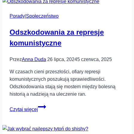
efektywne
wstawanie
Porady
|
Społeczeństwo
wcześnie
rano
Odszkodowania za represje
komunistyczne
Przez
Anna Duda
26 lipca, 2024
5 czerwca, 2025
W czasach cieni przeszłości, ofiary represji
komunistycznych poszukują sprawiedliwości.
Odszkodowania stają się mostem między bolesną
historią a nadzieją na uleczenie ran.
Odszkodowania
Czytaj więcej
za
represje
komunistyczne