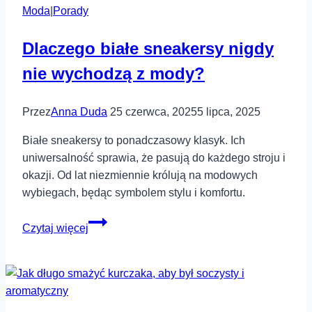
Moda
|
Porady
jak
wyglądać
Dlaczego białe sneakersy nigdy
modnie
na
nie wychodzą z mody?
co
dzień
Przez
Anna Duda
25 czerwca, 2025
5 lipca, 2025
Białe sneakersy to ponadczasowy klasyk. Ich
uniwersalność sprawia, że pasują do każdego stroju i
okazji. Od lat niezmiennie królują na modowych
wybiegach, będąc symbolem stylu i komfortu.
Dlaczego
Czytaj więcej
białe
sneakersy
nigdy
nie
wychodzą