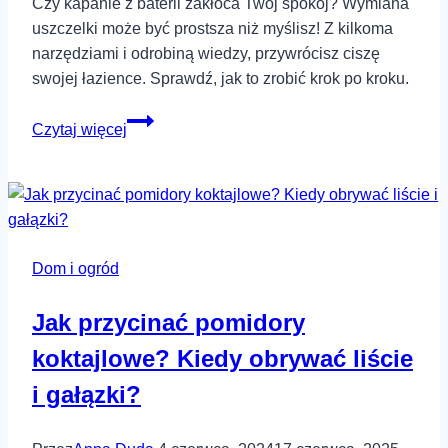
Czy kapanie z baterii zakłóca Twój spokój? Wymiana
uszczelki może być prostsza niż myślisz! Z kilkoma
narzędziami i odrobiną wiedzy, przywrócisz ciszę
swojej łazience. Sprawdź, jak to zrobić krok po kroku.
Jak
Czytaj więcej
samodzielnie
wymienić
uszczelkę
w
baterii
Dom i ogród
łazienkowej?
Jak przycinać pomidory
koktajlowe? Kiedy obrywać liście
i gałązki?