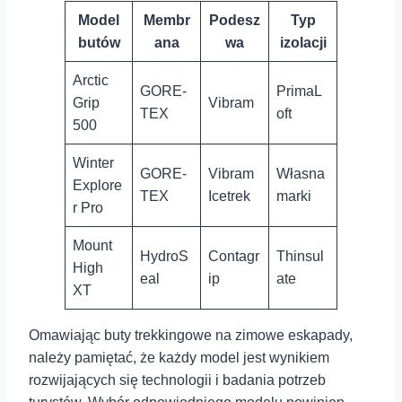
Model
Membr
Podesz
Typ
butów
ana
wa
izolacji
Arctic
GORE-
PrimaL
Grip
Vibram
TEX
oft
500
Winter
GORE-
Vibram
Własna
Explore
TEX
Icetrek
marki
r Pro
Mount
HydroS
Contagr
Thinsul
High
eal
ip
ate
XT
Omawiając buty trekkingowe na zimowe eskapady,
należy pamiętać,⁣ że⁤ każdy model jest wynikiem
rozwijających‍ się technologii i badania potrzeb