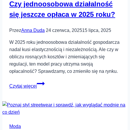
Czy jednoosobowa działalność
gałązki?
się jeszcze opłaca w 2025 roku?
Przez
Anna Duda
24 czerwca, 2025
15 lipca, 2025
W 2025 roku jednoosobowa działalność gospodarcza
nadal kusi elastycznością i niezależnością. Ale czy w
obliczu rosnących kosztów i zmieniających się
regulacji, ten model pracy utrzyma swoją
opłacalność? Sprawdzamy, co zmieniło się na rynku.
Czy
Czytaj więcej
jednoosobowa
działalność
się
jeszcze
opłaca
Moda
w