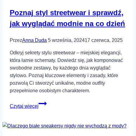
2025
Poznaj styl streetwear i sprawdź,
roku?
jak wyglądać modnie na co dzień
Przez
Anna Duda
5 września, 2024
17 czerwca, 2025
Odkryj sekrety stylu streetwear – miejskiej elegancji,
która łamie schematy. Dowiedz się, jak komponować
swobodne zestawy, by każdego dnia wyglądać
stylowo. Poznaj kluczowe elementy i zasady, które
pozwolą Ci stworzyć unikalne, modne outfity
przepełnione osobistym charakterem.
Poznaj
Czytaj więcej
styl
streetwear
i
sprawdź,