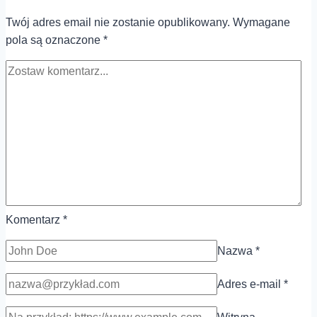
soczysty
Twój adres email nie zostanie opublikowany.
Wymagane
i
pola są oznaczone
*
aromatyczny
Komentarz
*
Nazwa
*
Adres e-mail
*