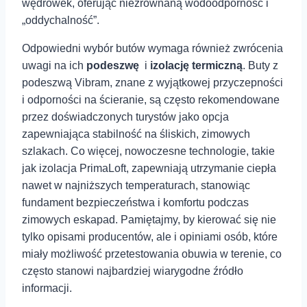
wędrówek, oferując niezrównaną wodoodporność i⁣
„oddychalność”.
Odpowiedni wybór ⁢butów wymaga również zwrócenia
uwagi na ich
podeszwę
⁣ i
izolację termiczną
. Buty z
podeszwą ⁢Vibram, znane z wyjątkowej przyczepności
i odporności na ścieranie,⁢ są często rekomendowane⁢
przez doświadczonych turystów jako opcja
zapewniająca stabilność na śliskich,⁢ zimowych
szlakach. Co więcej, nowoczesne technologie, takie⁣
jak ⁢izolacja PrimaLoft, zapewniają utrzymanie ciepła
nawet w najniższych temperaturach, stanowiąc
fundament⁣ bezpieczeństwa⁢ i komfortu podczas
zimowych⁢ eskapad. Pamiętajmy, by ‍kierować się nie
tylko opisami producentów, ale i opiniami osób, ⁣które
miały możliwość przetestowania obuwia w terenie, co
często stanowi najbardziej wiarygodne źródło
informacji.