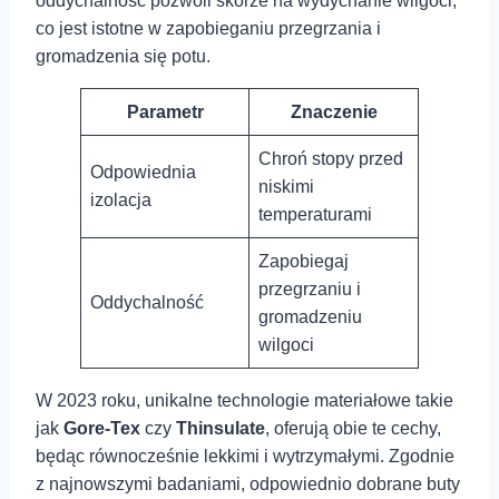
oddychalność pozwoli skórze na wydychanie wilgoci,
co jest istotne ⁢w zapobieganiu przegrzania i
gromadzenia się potu.
Parametr
Znaczenie
Chroń stopy⁤ przed
Odpowiednia
⁢niskimi⁤
izolacja
temperaturami
Zapobiegaj
⁢przegrzaniu i
Oddychalność
gromadzeniu
wilgoci
W 2023 ⁤roku, unikalne technologie materiałowe takie
jak
Gore-Tex
czy
Thinsulate
, oferują obie te cechy,
będąc⁢ równocześnie lekkimi ⁤i⁣ wytrzymałymi. Zgodnie
z⁤ najnowszymi badaniami, odpowiednio⁤ dobrane ⁢buty