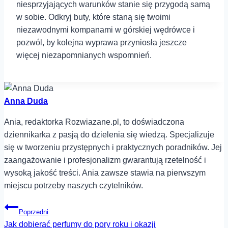
niesprzyjających warunków stanie się przygodą samą
‍w sobie. Odkryj ⁣buty, które staną się twoimi
niezawodnymi⁤ kompanami w ⁣górskiej wędrówce ⁢i
pozwól, by⁤ kolejna ‍wyprawa przyniosła jeszcze
więcej niezapomnianych wspomnień.
Anna Duda
Ania, redaktorka Rozwiazane.pl, to doświadczona
dziennikarka z pasją do dzielenia się wiedzą. Specjalizuje
się w tworzeniu przystępnych i praktycznych poradników. Jej
zaangażowanie i profesjonalizm gwarantują rzetelność i
wysoką jakość treści. Ania zawsze stawia na pierwszym
miejscu potrzeby naszych czytelników.
Nawigacja
Poprzedni
Jak dobierać perfumy do pory roku i okazji