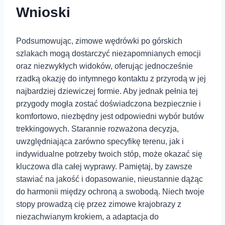
Wnioski
Podsumowując, zimowe wędrówki⁤ po górskich
szlakach mogą dostarczyć niezapomnianych emocji
oraz niezwykłych widoków, oferując jednocześnie
⁤rzadką ⁤okazję do intymnego kontaktu z przyrodą w jej
najbardziej dziewiczej formie. Aby jednak pełnia tej
przygody mogła zostać ⁤doświadczona‍ bezpiecznie i
komfortowo, niezbędny jest odpowiedni wybór butów⁢
trekkingowych. Starannie⁣ rozważona decyzja,
uwzględniająca zarówno specyfikę terenu, jak i
indywidualne potrzeby⁤ twoich stóp,⁢ może okazać ⁣się
kluczowa dla całej wyprawy. Pamiętaj, by zawsze
stawiać na ⁣jakość i dopasowanie, nieustannie dążąc
do harmonii ‍między ochroną a swobodą. Niech twoje
stopy prowadzą⁤ cię przez⁤ zimowe krajobrazy z
niezachwianym krokiem, a adaptacja do