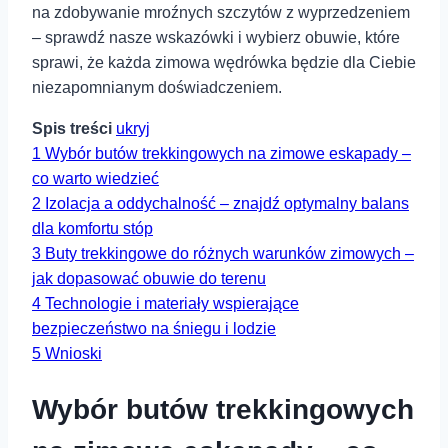
na zdobywanie mroźnych szczytów z wyprzedzeniem
– sprawdź nasze‍ wskazówki i wybierz‍ obuwie,‍ które
sprawi, że każda zimowa wędrówka będzie dla Ciebie
niezapomnianym doświadczeniem.
Spis treści
ukryj
1
Wybór butów trekkingowych na zimowe eskapady –
co warto wiedzieć
2
Izolacja a oddychalność – znajdź ‍optymalny balans
dla komfortu stóp
3
Buty trekkingowe ‍do⁣ różnych warunków zimowych –
jak dopasować obuwie do terenu
4
Technologie i materiały wspierające
bezpieczeństwo na śniegu i lodzie
5
Wnioski
Wybór butów trekkingowych