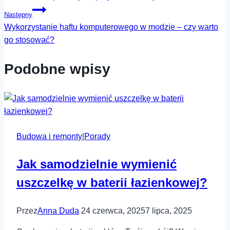
wpisu
Następny
Wykorzystanie haftu komputerowego w modzie – czy warto
go stosować?
Podobne wpisy
Budowa i remonty
|
Porady
Jak samodzielnie wymienić
uszczelkę w baterii łazienkowej?
Przez
Anna Duda
24 czerwca, 2025
7 lipca, 2025