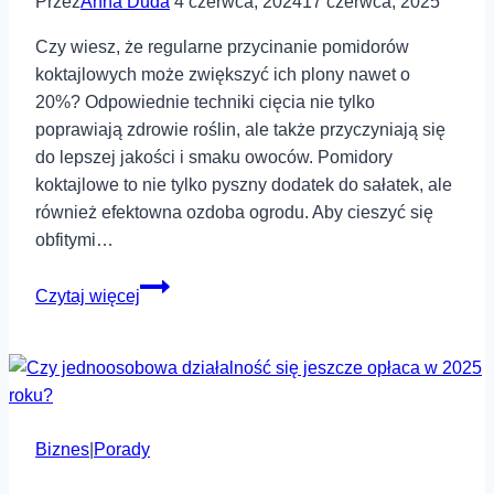
Przez
Anna Duda
4 czerwca, 2024
17 czerwca, 2025
Czy wiesz, że regularne przycinanie pomidorów
koktajlowych może zwiększyć ich plony nawet o
20%? Odpowiednie techniki cięcia nie tylko
poprawiają zdrowie roślin, ale także przyczyniają się
do lepszej jakości i smaku owoców. Pomidory
koktajlowe to nie tylko pyszny dodatek do sałatek, ale
również efektowna ozdoba ogrodu. Aby cieszyć się
obfitymi…
Jak
Czytaj więcej
przycinać
pomidory
koktajlowe?
Kiedy
obrywać
Biznes
|
Porady
liście
i