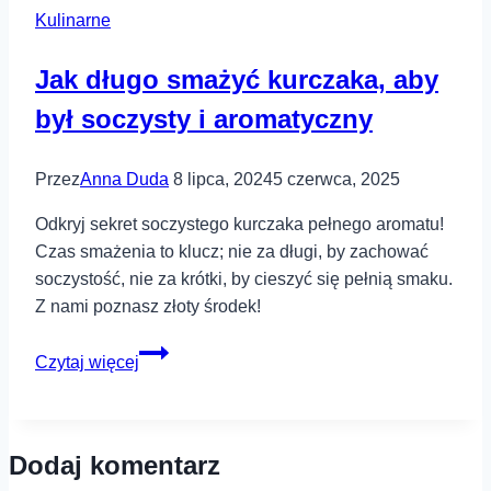
Kulinarne
z
mody?
Jak długo smażyć kurczaka, aby
był soczysty i aromatyczny
Przez
Anna Duda
8 lipca, 2024
5 czerwca, 2025
Odkryj sekret soczystego kurczaka pełnego aromatu!
Czas smażenia to klucz; nie za długi, by zachować
soczystość, nie za krótki, by cieszyć się pełnią smaku.
Z nami poznasz złoty środek!
Jak
Czytaj więcej
długo
smażyć
kurczaka,
Dodaj komentarz
aby
był