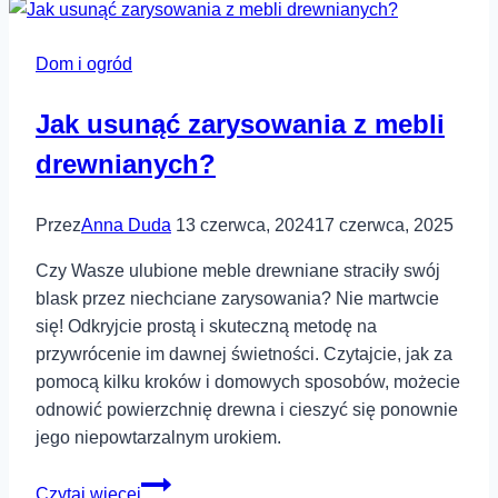
Trendy
technologiczne
Dom i ogród
na
2024
Jak usunąć zarysowania z mebli
rok
drewnianych?
Przez
Anna Duda
13 czerwca, 2024
17 czerwca, 2025
Czy Wasze ulubione meble drewniane straciły swój
blask przez niechciane zarysowania? Nie martwcie
się! Odkryjcie prostą i skuteczną metodę na
przywrócenie im dawnej świetności. Czytajcie, jak za
pomocą kilku kroków i domowych sposobów, możecie
odnowić powierzchnię drewna i cieszyć się ponownie
jego niepowtarzalnym urokiem.
Jak
Czytaj więcej