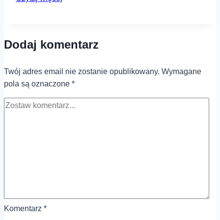
usunąć
zarysowania
z
Dodaj komentarz
mebli
drewnianych?
Twój adres email nie zostanie opublikowany.
Wymagane
pola są oznaczone
*
Komentarz
*