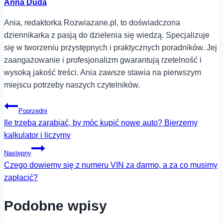
Anna Duda
Ania, redaktorka Rozwiazane.pl, to doświadczona
dziennikarka z pasją do dzielenia się wiedzą. Specjalizuje
się w tworzeniu przystępnych i praktycznych poradników. Jej
zaangażowanie i profesjonalizm gwarantują rzetelność i
wysoką jakość treści. Ania zawsze stawia na pierwszym
miejscu potrzeby naszych czytelników.
Nawigacja
Poprzedni
Ile trzeba zarabiać, by móc kupić nowe auto? Bierzemy
wpisu
kalkulator i liczymy
Następny
Czego dowiemy się z numeru VIN za darmo, a za co musimy
zapłacić?
Podobne wpisy