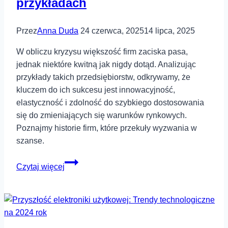
przykładach
Przez
Anna Duda
24 czerwca, 2025
14 lipca, 2025
W obliczu kryzysu większość firm zaciska pasa,
jednak niektóre kwitną jak nigdy dotąd. Analizując
przykłady takich przedsiębiorstw, odkrywamy, że
kluczem do ich sukcesu jest innowacyjność,
elastyczność i zdolność do szybkiego dostosowania
się do zmieniających się warunków rynkowych.
Poznajmy historie firm, które przekuły wyzwania w
szanse.
Dlaczego
Czytaj więcej
niektóre
firmy
rosną
mimo
kryzysu