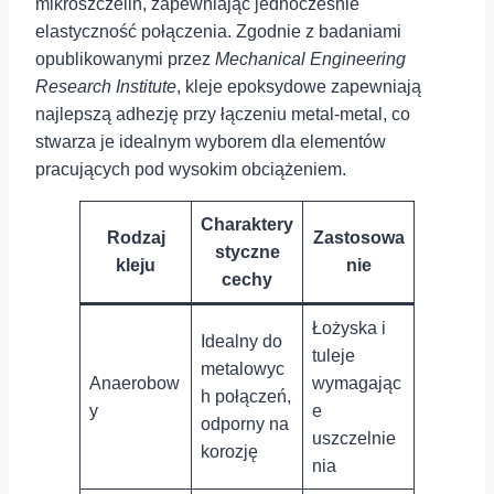
mikroszczelin, zapewniając jednocześnie
elastyczność połączenia. Zgodnie z badaniami
opublikowanymi ⁣przez
Mechanical Engineering
Research Institute
, kleje⁤ epoksydowe zapewniają
najlepszą‍ adhezję przy łączeniu metal-metal, co
stwarza je idealnym wyborem dla elementów
⁣pracujących pod wysokim obciążeniem.
Charaktery
Rodzaj
Zastosowa
styczne
kleju
nie
cechy
Łożyska ‍i
Idealny do
tuleje
metalowyc
Anaerobow
wymagając
h połączeń,⁢
y
e‍
odporny na
uszczelnie
⁤korozję
nia