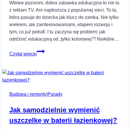
Wbrew pozorom, dobra zabawka edukacyjna to nie ta
z reklam TV. Ani najdroższa z popularnej sieci. To ta,
która pasuje do dziecka jak klucz do zamka. Nie tylko
wiekiem, ale zainteresowaniami, etapem rozwoju i
tym, co już potrafi. I tu zaczyna się problem: jak
odróżnić edukacyjną od „tylko kolorowej”? Niektóre…
Jak
Czytaj więcej
wybrać
zabawkę
edukacyjną
dopasowaną
do
Budowa i remonty
wieku
|
Porady
dziecka?
Jak samodzielnie wymienić
Poradnik
dla
uszczelkę w baterii łazienkowej?
rodziców