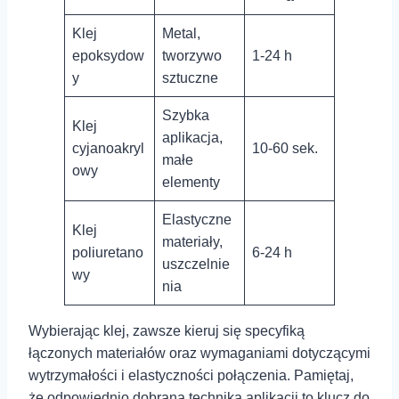
Klej
Metal,
epoksydow
⁢tworzywo
1-24 h
y
sztuczne
Szybka
Klej
aplikacja,
cyjanoakryl
10-60 ⁢sek.
małe
owy
elementy
Elastyczne
Klej
materiały,
poliuretano
6-24 h
uszczelnie
wy
nia
Wybierając klej, zawsze kieruj się specyfiką
łączonych materiałów oraz wymaganiami dotyczącymi
wytrzymałości i ⁣elastyczności połączenia. Pamiętaj,
że odpowiednio dobrana technika aplikacji to klucz do