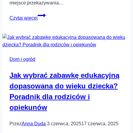
miejsce przekazywania…
Szkoła
Czytaj więcej
marzeń
w
zasięgu
ręki:
Jak
Dom i ogród
napisać
podanie
Jak wybrać zabawkę edukacyjną
do
szkoły?
dopasowaną do wieku dziecka?
Poradnik dla rodziców i
opiekunów
Przez
Anna Duda
3 czerwca, 2025
17 czerwca, 2025