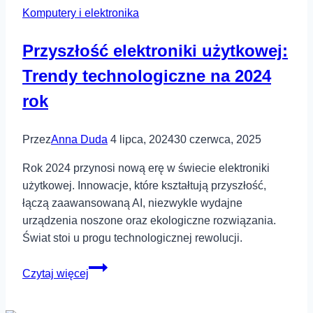
Komputery i elektronika
–
analiza
Przyszłość elektroniki użytkowej:
na
przykładach
Trendy technologiczne na 2024
rok
Przez
Anna Duda
4 lipca, 2024
30 czerwca, 2025
Rok 2024 przynosi nową erę w świecie elektroniki
użytkowej. Innowacje, które kształtują przyszłość,
łączą zaawansowaną AI, niezwykle wydajne
urządzenia noszone oraz ekologiczne rozwiązania.
Świat stoi u progu technologicznej rewolucji.
Przyszłość
Czytaj więcej
elektroniki
użytkowej: