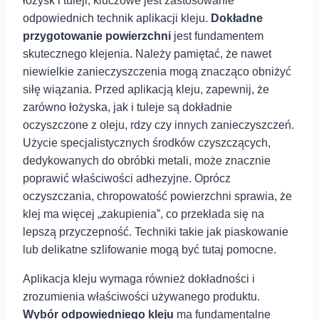
łożysk i tuleji, kluczowe jest zastosowanie
odpowiednich technik aplikacji kleju.
Dokładne
przygotowanie powierzchni
jest fundamentem
skutecznego klejenia. ⁤Należy pamiętać, że nawet
niewielkie zanieczyszczenia mogą znacząco⁣ obniżyć
siłę wiązania. Przed aplikacją kleju, ⁤zapewnij, że
zarówno łożyska, jak i tuleje są dokładnie
oczyszczone z oleju, rdzy czy innych zanieczyszczeń.
Użycie specjalistycznych środków‍ czyszczących,
dedykowanych do obróbki metali, może znacznie
poprawić właściwości ⁢adhezyjne. Oprócz
oczyszczania, chropowatość powierzchni sprawia, że
⁣klej ma więcej „zakupienia”, co przekłada się na
lepszą przyczepność. Techniki takie⁣ jak piaskowanie
lub delikatne ⁣szlifowanie mogą⁣ być tutaj pomocne.
Aplikacja kleju wymaga również dokładności i
zrozumienia właściwości używanego produktu.
Wybór odpowiedniego kleju
ma fundamentalne