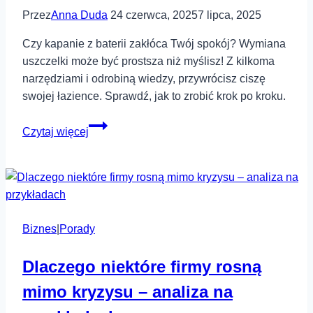
i
Przez
Anna Duda
24 czerwca, 2025
7 lipca, 2025
opiekunów
Czy kapanie z baterii zakłóca Twój spokój? Wymiana
uszczelki może być prostsza niż myślisz! Z kilkoma
narzędziami i odrobiną wiedzy, przywrócisz ciszę
swojej łazience. Sprawdź, jak to zrobić krok po kroku.
Jak
Czytaj więcej
samodzielnie
wymienić
uszczelkę
w
baterii
Biznes
|
Porady
łazienkowej?
Dlaczego niektóre firmy rosną
mimo kryzysu – analiza na