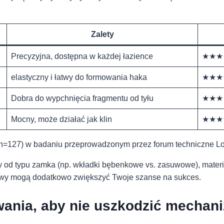
Zalety
Precyzyjna, ⁤dostępna w każdej łazience
★★★
elastyczny i łatwy do formowania haka
★★★
Dobra do wypchnięcia fragmentu od tyłu
★★★
Mocny, może działać jak klin
★★★
⁤(n=127) w badaniu przeprowadzonym przez forum techniczne L
y‌ od typu ​zamka (np. wkładki bębenkowe ‌vs.⁣ zasuwowe),⁢ mater
fitowy⁣ mogą⁢ dodatkowo zwiększyć Twoje szanse⁣ na sukces.
nia, aby ⁤nie​ uszkodzić mechan