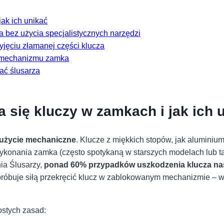
k ‍ich⁤ unikać
bez użycia specjalistycznych narzędzi
jęciu‌ złamanej części klucza
ć mechanizmu​ zamka
ać ślusarza
się kluczy w zamkach i jak ‍ich⁤ 
użycie mechaniczne
. Klucze z miękkich stopów, jak ⁢aluminium
wykonania zamka (często spotykaną ⁤w starszych modelach lub t
ia Ślusarzy,
ponad 60% przypadków uszkodzenia klucza nast
róbuje siłą przekręcić klucz w​ zablokowanym mechanizmie – wt
ostych zasad: