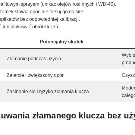
grafitowym sprayem (unikać ​olejów roślinnych i WD-40).
 zamek stawia opór, nie forsuj go na siłę.
uplikatów‌ bez odpowiedniej⁣ kalibracji.
ć lub blokować ⁤obrót klucza.
Potencjalny skutek
Wybie
Złamanie podczas użycia
produ
Zatarcie i zwiększony opór
Czysz
Moder
Zacinanie się i‌ ryzyko złamania klucza
całeg
ania złamanego​ klucza⁤ bez uży