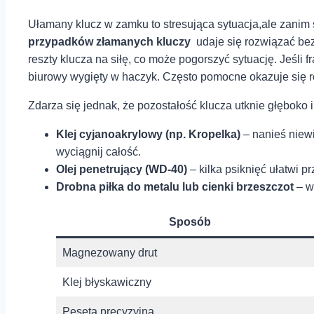
Ułamany klucz⁤ w ‍zamku ⁢to stresująca sytuacja,ale zanim
przypadków złamanych kluczy
⁢ udaje się rozwiązać bez
reszty ‌klucza⁤ na⁢ siłę, co może pogorszyć sytuację. Jeśl
biurowy⁤ wygięty w haczyk. Często pomocne okazuje​ się 
Zdarza się jednak, że pozostałość klucza ‌utknie⁤ głęboko 
Klej cyjanoakrylowy (np. Kropelka)
– nanieś niewie
wyciągnij całość.
Olej penetrujący (WD-40)
– kilka psiknięć ułatwi 
Drobna piłka do metalu lub ⁢cienki brzeszczot
– w
Sposób
Magnezowany drut
Klej błyskawiczny
Pęseta precyzyjna