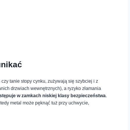
unikać
 czy tanie stopy cynku, zużywają się szybciej ​i z
anich drzwiach wewnętrznych), a ryzyko ⁢złamania
ępuje w ⁤zamkach niskiej klasy ​bezpieczeństwa
.
edy ‌metal może pęknąć ⁣tuż przy⁤ uchwycie,