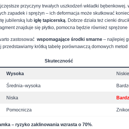
o najczęstsze przyczyny trwałych uszkodzeń ⁣wkładki bębenkowej
tnych zapadek i sprężyn‍ – ich deformacja ‍może skutkować ko
tę jubilerską lub
igłę tapicerską
. Dobrze działa też cienki druc
ragment⁢ znajduje się płytko, ⁢pomocna⁤ będzie również ‍sprężone
arto ⁢zastosować ‍
wspomagające środki ​smarne
– ⁣najlepiej
ej‌ przedstawiamy​ krótką tabelę porównawczą domowych metod 
Skuteczność
Wysoka
Niski
Średnia–wysoka
Bardz
Niska
Bardz
Pomocnicza
Znik
zamka – ryzyko zaklinowania wzrasta o 70%
.