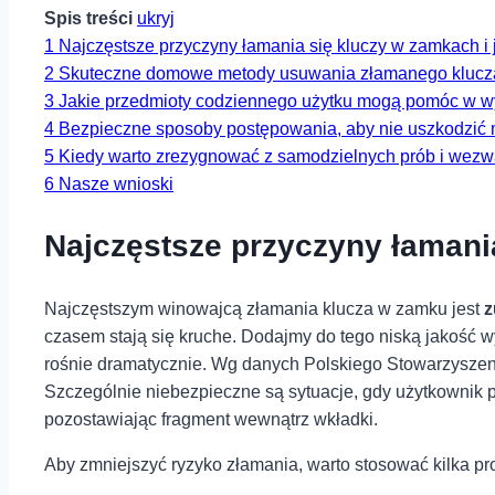
Spis treści
ukryj
1
Najczęstsze przyczyny łamania się kluczy w zamkach i ja
2
Skuteczne domowe metody usuwania złamanego​ klucza⁤ 
3
Jakie przedmioty codziennego użytku mogą ⁣pomóc w wy
4
Bezpieczne sposoby postępowania, aby ⁤nie​ uszkodzi
5
Kiedy warto zrezygnować‍ z⁢ samodzielnych prób i wezw
6
Nasze wnioski
Najczęstsze przyczyny łamania 
Najczęstszym winowajcą​ złamania klucza w zamku ⁣jest
z
czasem stają się kruche. Dodajmy do tego niską jakość ⁢
rośnie dramatycznie. Wg danych Polskiego Stowarzyszen
Szczególnie niebezpieczne są sytuacje, ⁢gdy użytkownik p
pozostawiając fragment wewnątrz wkładki.
Aby zmniejszyć ryzyko złamania, warto stosować kilka pr