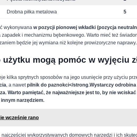
Drobna piłka metalowa
5
być wykonywana
w pozycji pionowej wkładki (pozycja neutraln
‍zapadek i mechanizmu bębenkowego.⁤ Warto ⁤mieć też świadom
zaniem będzie jej wymiana niż kolejne prowizoryczne naprawy.
 użytku mogą ⁣pomóc w wyjęciu‌ z
eje kilka ⁢sprytnych sposobów na⁤ jego usunięcie przy‌ użyciu p
cia
,‍ a nawet
pilnik​ do paznokci</strong.Wystarczy⁤ odrobina p
 Warto pamiętać,⁤ że‍ najważniejsze jest​ to, by ‍nie wciskać 
a innym narzędziem.
ie wcześnie rano
nie najczęściej wykorzystywanych domowych​ narzędzi i ich‌ sku