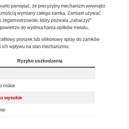
. ⁢warto pamiętać, że precyzyjny mechanizm wewnątrz
niecznością wymiany całego zamka. Zamiast używać
ik zegarmistrzowski, który pozwala „zahaczyć”
 ⁢powietrze‌ do​ wydmuchania opiłków metalu.
 grafitowy proszek lub silikonowy spray do zamków
i ich wpływu⁢ na stan mechanizmu:
Ryzyko ‍uszkodzenia
e
o niskie
o‌ wysokie
ome