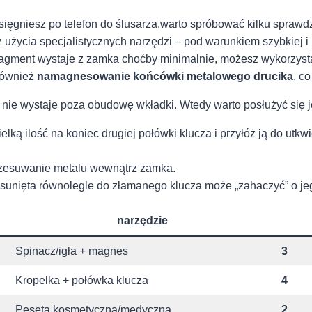
‍ sięgniesz po telefon do⁣ ślusarza,warto ​spróbować ‍kilku​ sp
⁢ użycia ‌specjalistycznych narzędzi – pod warunkiem szybkiej i⁣ 
i fragment ⁢wystaje‌ z zamka choćby minimalnie, możesz wykorzyst
‍również
namagnesowanie ⁢końcówki metalowego ⁤drucika
, c
i‌ nie ⁣wystaje poza obudowę⁣ wkładki. Wtedy warto posłużyć się 
lką ilość⁣ na koniec drugiej połówki klucza⁢ i ‍przyłóż ją⁢ do u
przesuwanie ⁢metalu wewnątrz zamka.
sunięta równolegle do⁣ złamanego klucza może „zahaczyć” o jeg
narzędzie
Spinacz/igła⁤ + magnes
3
Kropelka + połówka klucza
4
Pęseta ⁤kosmetyczna/medyczna
2