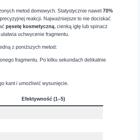
rawdzonych metod domowych. Statystycznie nawet⁢
70%⁤
precyzyjnej reakcji. Najważniejsze‌ to ‌nie dociskać
ać⁤
pęsetę kosmetyczną
, cienką igłę lub ⁢spinacz
o ułatwia uchwycenie fragmentu.
⁤jedną⁢ z poniższych metod:
tkwionego fragmentu. Po kilku sekundach delikatnie
o kant i umożliwić wysunięcie.
Efektywność (1–5)