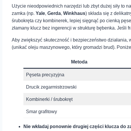
Użycie⁣ nieodpowiednich narzędzi⁤ lub zbyt dużej⁤ siły t
zamka (np.
Yale
,
Gerda
,
Winkhaus
) składa się z delika
śrubokręta⁣ czy kombinerek, lepiej sięgnąć ‌po cienką pęse
złamany klucz bez ingerencji w strukturę bębenka. Jeśli f
Aby ⁢zwiększyć skuteczność i bezpieczeństwo działania, w
(unikać oleju maszynowego, który⁣ gromadzi brud). Poniż
Metoda
Pęseta⁤ precyzyjna
Drucik zegarmistrzowski
Kombinerki ⁣/ śrubokręt
Smar​ grafitowy
Nie wkładaj ponownie drugiej części klucza do 