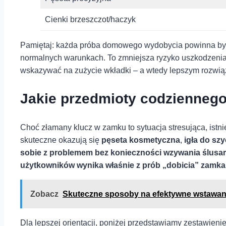
Cienki‌ brzeszczot/haczyk
Pamiętaj: ⁣każda próba domowego wydobycia powinna 
normalnych warunkach. To zmniejsza ryzyko uszkodzenia 
wskazywać na zużycie wkładki⁤ – a wtedy lepszym rozwią
Jakie przedmioty codziennego
Choć złamany ‍klucz w zamku to sytuacja stresująca, istni
skuteczne okazują się
pęseta⁣ kosmetyczna
,
igła do szy
sobie z ‌problemem bez konieczności‌ wzywania ślusarza.‍
użytkowników wynika właśnie‌ z⁤ prób „dobicia” zamk
Zobacz
Skuteczne sposoby na efektywne wstawan
Dla lepszej​ orientacji,⁤ poniżej przedstawiamy zestawie