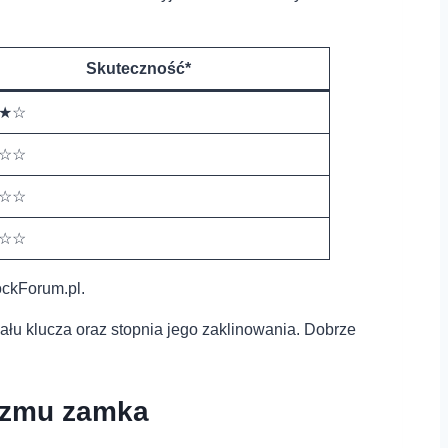
Skuteczność*
★☆
☆☆
☆☆
☆☆
ockForum.pl.
iału klucza⁣ oraz stopnia jego zaklinowania. Dobrze
izmu​ zamka