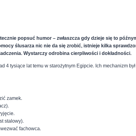
tecznie popsuć humor – zwłaszcza gdy dzieje ⁣się⁤ to późnym ⁤
ocy ślusarza nic nie ‌da się‌ zrobić, ‍istnieje kilka ‍spraw
adczenia. Wystarczy odrobina cierpliwości‍ i dokładności.
ad 4 tysiące ⁢lat ⁢temu​ w starożytnym ⁢Egipcie. Ich mechanizm 
zić zamek.
acz).
yjęcie.
t stalowy).
i ​wezwać fachowca.