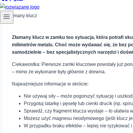
Złamany‌ klucz w zamku too sytuacja,⁣ która potrafi sku
milimetrów metalu. Choć może wydawać ‍się, że ‌bez pom
samodzielnie – bez specjalistycznych narzędzi i doświ
Ciekawostka: Pierwsze zamki⁤ kluczowe ⁣powstały​ już pon
– mimo że wykonane były głównie⁤ z drewna.
Najważniejsze​ informacje w skrócie:
Nie używaj siły – może pogorszyć sytuację i uszkod
Przygotuj latarkę‌ i pęsetę ‌lub cienki ⁢drucik (np. spin
Sprawdź, czy fragment klucza wystaje – to ułatwia w
Możesz użyć magnesu⁣ neodymowego (jeśli⁤ klucz jes
W przypadku braku efektów ⁣– lepiej nie ryzykować 