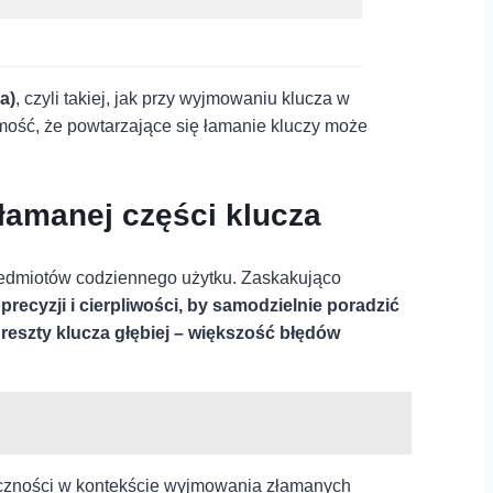
a)
,⁤ czyli takiej, ‍jak przy wyjmowaniu klucza w
ość, że powtarzające się ‍łamanie kluczy może
łamanej części klucza
rzedmiotów codziennego ⁣użytku.​ Zaskakująco
recyzji i cierpliwości, by samodzielnie⁣ poradzić​
reszty ⁢klucza ​głębiej – ⁣większość błędów
teczności w kontekście‍ wyjmowania złamanych