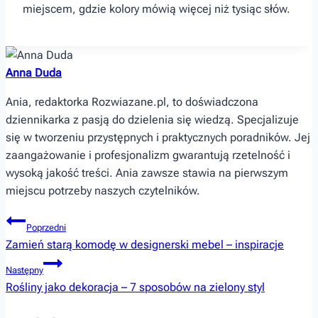
miejscem, gdzie kolory mówią ⁢więcej⁤ niż tysiąc słów.
Anna Duda
Ania, redaktorka Rozwiazane.pl, to doświadczona
dziennikarka z pasją do dzielenia się wiedzą. Specjalizuje
się w tworzeniu przystępnych i praktycznych poradników. Jej
zaangażowanie i profesjonalizm gwarantują rzetelność i
wysoką jakość treści. Ania zawsze stawia na pierwszym
miejscu potrzeby naszych czytelników.
Nawigacja
Poprzedni
Zamień starą komodę w designerski mebel – inspiracje
wpisu
Następny
Rośliny jako dekoracja – 7 sposobów na zielony styl