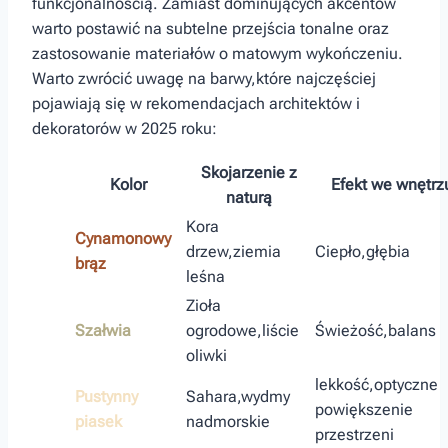
funkcjonalnością. Zamiast dominujących akcentów
warto postawić na subtelne przejścia tonalne oraz
zastosowanie materiałów o matowym wykończeniu.
Warto ‍zwrócić ‌uwagę na barwy,które najczęściej
pojawiają się w rekomendacjach architektów⁣ i
dekoratorów w 2025 roku:
Skojarzenie z⁣
Kolor
Efekt we wnętrz
naturą
Kora
Cynamonowy
drzew,ziemia⁢
Ciepło,głębia
brąz
leśna
Zioła
Szałwia
ogrodowe,liście
Świeżość,balans
oliwki
lekkość,optyczne⁤
Pustynny‍
Sahara,wydmy
powiększenie
piasek
nadmorskie
przestrzeni