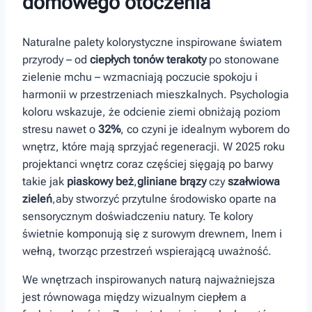
domowego otoczenia
Naturalne palety kolorystyczne inspirowane światem
przyrody – od
ciepłych tonów terakoty
po stonowane
zielenie mchu – wzmacniają⁢ poczucie spokoju i ​
harmonii w przestrzeniach mieszkalnych. Psychologia‍
koloru‌ wskazuje, że odcienie ziemi obniżają poziom
stresu nawet o
32%
, co czyni je idealnym wyborem ​do
wnętrz, które mają sprzyjać regeneracji. W 2025 roku
projektanci wnętrz ⁣coraz częściej ⁢sięgają po barwy
takie jak
piaskowy ​beż
,
gliniane brązy
czy
szałwiowa
zieleń
,aby stworzyć‍ przytulne środowisko oparte na
⁤sensorycznym​ doświadczeniu natury. Te kolory
świetnie komponują się z‍ surowym drewnem, lnem i
wełną, ‍tworząc przestrzeń wspierającą uważność.
We wnętrzach inspirowanych naturą najważniejsza
jest równowaga między​ wizualnym ciepłem a