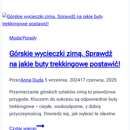
startupów
–
najczęstsze
błędy
i
Moda
|
Porady
jak
ich
Górskie wycieczki zimą. Sprawdź
uniknąć
na jakie buty trekkingowe postawić!
Przez
Anna Duda
5 września, 2024
17 czerwca, 2025
Przemierzanie górskich szlaków zimą to prawdziwa
przygoda. Kluczem do sukcesu są odpowiednie buty
trekkingowe – ciepłe, wodoodporne, z dobrą
przyczepnością. Dowiedz się, jak wybrać te idealne.
Górskie
Czytaj więcej