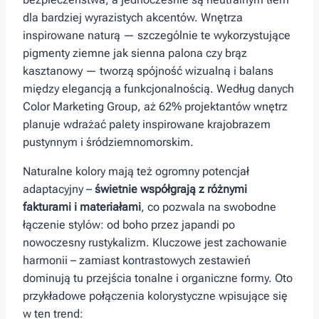
dla bardziej wyrazistych akcentów. Wnętrza
inspirowane naturą — szczególnie te wykorzystujące​
pigmenty ziemne jak sienna palona czy brąz
kasztanowy — tworzą spójność wizualną i balans
‌między elegancją a‍ funkcjonalnością. Według danych
Color Marketing Group, aż 62% projektantów wnętrz
planuje wdrażać palety inspirowane krajobrazem
pustynnym i śródziemnomorskim.
Naturalne kolory mają też ogromny potencjał
adaptacyjny –
świetnie⁢ współgrają z różnymi
fakturami i ⁢materiałami
, co pozwala na swobodne
łączenie stylów: od boho przez japandi po​
nowoczesny rustykalizm.‍ Kluczowe jest zachowanie
harmonii – zamiast kontrastowych zestawień
dominują tu ⁢przejścia tonalne i organiczne formy. Oto
⁢przykładowe połączenia kolorystyczne wpisujące​ się
w ten trend: