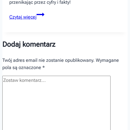
przenikając przez cyfry i fakty!
Ile
Czytaj więcej
trzeba
zarabiać,
by
móc
Dodaj komentarz
kupić
nowe
Twój adres email nie zostanie opublikowany.
Wymagane
auto?
pola są oznaczone
*
Bierzemy
kalkulator
i
liczymy