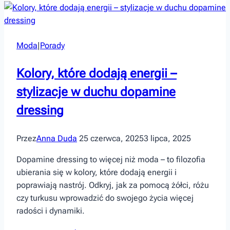
przykłady,
które
działają
Moda
|
Porady
Kolory, które dodają energii –
stylizacje w duchu dopamine
dressing
Przez
Anna Duda
25 czerwca, 2025
3 lipca, 2025
Dopamine dressing to więcej niż moda – to filozofia
ubierania się w kolory, które dodają energii i
poprawiają nastrój. Odkryj, jak za pomocą żółci, różu
czy turkusu wprowadzić do swojego życia więcej
radości i dynamiki.