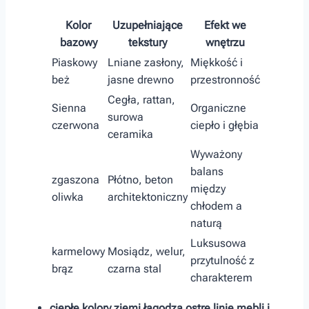
Kolor⁢
Uzupełniające
Efekt we
bazowy
tekstury
wnętrzu
Piaskowy
Lniane zasłony,
Miękkość i
beż
jasne drewno
przestronność
Cegła, rattan,
Sienna
Organiczne⁢
‌surowa
czerwona
ciepło i głębia
ceramika
Wyważony
balans
zgaszona
Płótno, beton
między
oliwka
architektoniczny
⁤chłodem a
naturą
Luksusowa
karmelowy
Mosiądz, welur,
przytulność​ z
brąz
czarna stal
charakterem
ciepłe kolory ziemi łagodzą ostre linie mebli i