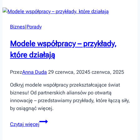
dziurę
w
pasku?
Biznes
|
Porady
Modele współpracy – przykłady,
które działają
Przez
Anna Duda
29 czerwca, 2024
5 czerwca, 2025
Odkryj modele współpracy przekształcające świat
biznesu! Od partnerskich aliansów po otwartą
innowację – przedstawiamy przykłady, które łączą siły,
by osiągnąć więcej.
Modele
Czytaj więcej
współpracy
–