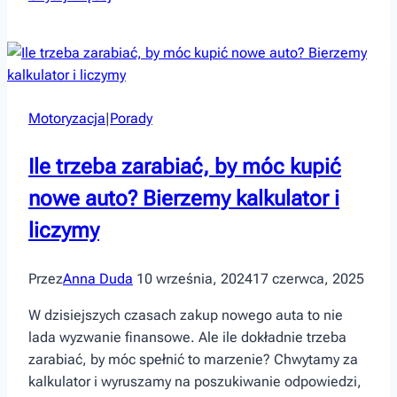
wycieczki
zimą.
Sprawdź
na
jakie
Motoryzacja
|
Porady
buty
trekkingowe
Ile trzeba zarabiać, by móc kupić
postawić!
nowe auto? Bierzemy kalkulator i
liczymy
Przez
Anna Duda
10 września, 2024
17 czerwca, 2025
W dzisiejszych czasach zakup nowego auta to nie
lada wyzwanie finansowe. Ale ile dokładnie trzeba
zarabiać, by móc spełnić to marzenie? Chwytamy za
kalkulator i wyruszamy na poszukiwanie odpowiedzi,