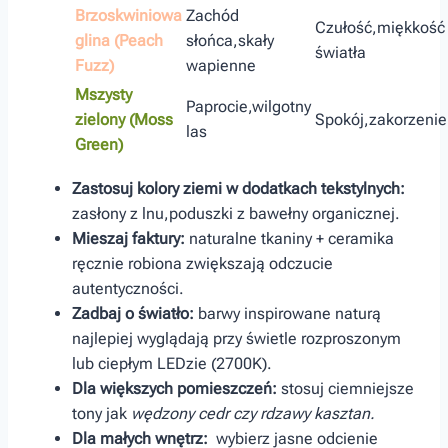
Brzoskwiniowa
Zachód
Czułość,miękkość
glina (Peach
słońca,skały
światła
Fuzz)
wapienne
Mszysty
Paprocie,wilgotny
zielony (Moss
Spokój,zakorzenie
las
Green)
Zastosuj kolory ziemi w dodatkach tekstylnych:
zasłony z ⁢lnu,poduszki z bawełny organicznej.
Mieszaj faktury:
naturalne tkaniny ‌+ ceramika
ręcznie robiona zwiększają odczucie
autentyczności.
Zadbaj o światło:
barwy inspirowane naturą
najlepiej wyglądają⁢ przy świetle rozproszonym
lub ciepłym LEDzie (2700K).
Dla‍ większych pomieszczeń:
stosuj ciemniejsze‌
tony⁣ jak
wędzony cedr czy‌ rdzawy kasztan.
Dla małych wnętrz:
⁢ wybierz jasne ⁣odcienie​