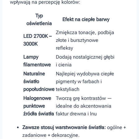
wpływają na percepcję kolorów:
Typ
Efekt na ciepłe barwy
oświetlenia
Zmiękcza tonacje, podbija
LED 2700K –
złote i bursztynowe
3000K
refleksy
Lampy
Dodają nostalgicznej głębi
filamentowe
i cienia
Naturalne
Najlepiej wydobywa ciepłe
⁢światło‍
pigmenty w farbach i
popołudniowe
tekstyliach
Halogenowe
Tworzą grę kontrastów —
punktowe
idealne do akcentowania
źródła światła
faktur drewna i ‍lnu
Zawsze stosuj warstwowanie światła:
ogólne +
zadaniowe + dekoracyjne.