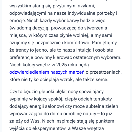
wszystkim staną się przytulnymi azylami,
odpowiadającymi na nasze indywidualne potrzeby i
emocje.Niech każdy wybór barwy będzie więc
świadomą decyzją, prowadzącą do stworzenia⁣
miejsca,⁣ w którym⁤ czas płynie wolniej, a my sami
czujemy się bezpiecznie i komfortowo. Pamiętajmy,
że trendy to jedno, ale to nasza intuicja i osobiste
preferencje powinny kierować ostatecznym wyborem.
Niech kolory wnętrz⁣ w 2025 roku będą
odzwierciedleniem naszych marzeń
o przestrzeniach,
które nie tylko ocieplają wzrok, ‍ale także⁢ serce.
Czy to będzie głęboki błękit nocy spowijający
sypialnię w kojący spokój,⁢ ciepły odcień terrakoty
dodający energii salonowi czy ‍może subtelna zieleń
wprowadzająca do domu odrobinę natury – to już
zależy od Was. Niech⁣ inspiracje stają się punktem
wyjścia do eksperymentów, a Wasze wnętrza