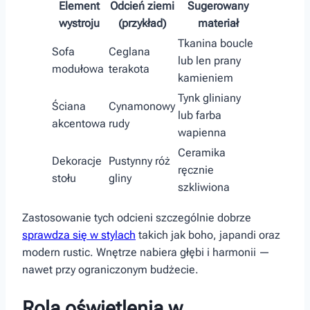
Element
Odcień ziemi⁣
Sugerowany
wystroju
(przykład)
materiał
Tkanina boucle
Sofa
Ceglana
lub len prany
modułowa
terakota
‌kamieniem
Tynk gliniany
Ściana
Cynamonowy
lub farba
akcentowa
rudy
wapienna
Ceramika
Dekoracje
Pustynny róż
ręcznie
‌stołu
gliny
szkliwiona
Zastosowanie tych odcieni szczególnie dobrze
sprawdza się w stylach
takich jak boho, japandi oraz‍
modern rustic. Wnętrze nabiera ⁤głębi i harmonii —
nawet przy ograniczonym budżecie.
Rola ‌oświetlenia w