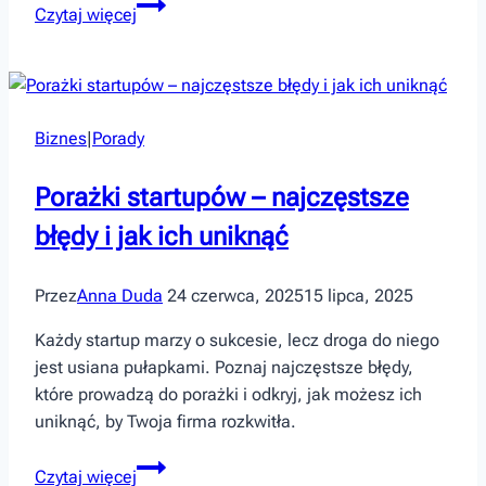
Kolory,
Czytaj więcej
które
dodają
energii
–
Biznes
|
Porady
stylizacje
w
Porażki startupów – najczęstsze
duchu
dopamine
błędy i jak ich uniknąć
dressing
Przez
Anna Duda
24 czerwca, 2025
15 lipca, 2025
Każdy startup marzy o sukcesie, lecz droga do niego
jest usiana pułapkami. Poznaj najczęstsze błędy,
które prowadzą do porażki i odkryj, jak możesz ich
uniknąć, by Twoja firma rozkwitła.
Porażki
Czytaj więcej