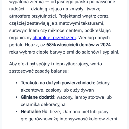
wypaloną ziemią — od jasnego piasku po nasycone
rudości — działają kojąco na zmysły i tworzą
atmosferę przytulności. Projektanci wnętrz coraz
⁢częściej zestawiają je z ⁢matowymi‍ teksturami,
surowym lnem czy mikrocementem, podkreślając
organiczny
charakter przestrzeni
. Według danych
portalu ‍Houzz, aż
68% właścicieli domów w 2024
roku
wybrało ciepłe barwy ziemi‌ do salonów i ‍sypialni.
Aby​ efekt był spójny i nieprzytłaczający, warto
zastosować zasadę balansu:
Terakota na dużych powierzchniach
: ściany
akcentowe, zasłony lub duży dywan
Gliniane dodatki
: wazony, lampy stołowe ⁣lub
ceramika dekoracyjna
Neutralne tło
: beże, złamana biel lub jasny
greige równoważą intensywność kolorów ziemi