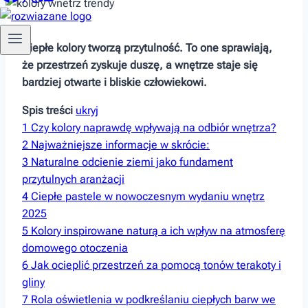
Ciepłe kolory tworzą ​przytulność. To ​one sprawiają,
że przestrzeń zyskuje duszę, a wnętrze staje się
bardziej otwarte i bliskie człowiekowi.
Spis treści
ukryj
1
Czy kolory naprawdę wpływają na odbiór wnętrza?
2
Najważniejsze informacje w skrócie:
3
Naturalne odcienie ziemi jako fundament
⁤przytulnych aranżacji
4
Ciepłe ​pastele w nowoczesnym wydaniu wnętrz
⁣2025
5
Kolory inspirowane naturą ⁢a ich wpływ na atmosferę
domowego otoczenia
6
Jak ocieplić przestrzeń za pomocą tonów terakoty i
gliny
7
Rola ‌oświetlenia w podkreślaniu ciepłych barw ⁢we