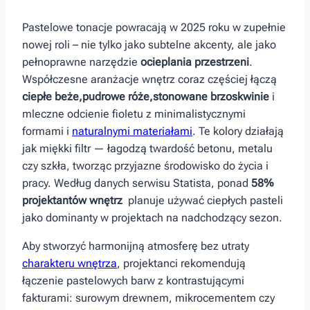
Pastelowe tonacje powracają w 2025 roku w zupełnie
⁣nowej‍ roli – nie tylko jako subtelne ⁣akcenty,⁢ ale jako
pełnoprawne narzędzie
ocieplania przestrzeni
.⁤
Współczesne aranżacje wnętrz coraz częściej łączą
ciepłe ​beże,pudrowe róże,stonowane brzoskwinie
i
mleczne odcienie fioletu z minimalistycznymi
formami i
naturalnymi materiałami
. Te kolory działają
jak ⁢miękki filtr — łagodzą twardość ⁤betonu, metalu‌
czy szkła, ⁣tworząc przyjazne środowisko ⁣do życia i
pracy. Według danych serwisu Statista, ponad
58%
projektantów wnętrz
‍ planuje ‍używać ciepłych pasteli
jako dominanty w projektach na nadchodzący sezon.
Aby stworzyć ⁣harmonijną atmosferę bez utraty
charakteru wnętrza
, projektanci rekomendują
łączenie pastelowych barw z kontrastującymi
fakturami: surowym‌ drewnem, mikrocementem czy