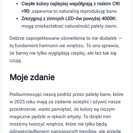
Ciepłe kolory najlepiej współgrają z niskim CRI ​
>90:
zapewnia to naturalną ‌reprodukcję ⁢barw.
Zrezygnuj ​z zimnych LED-ów powyżej ​4000K:
mogą zniekształcać naturalność palety ziemi.
Dobrze zaprojektowane oświetlenie to nie dodatek —
to fundament harmonii we wnętrzu. To ono ‌sprawia,‍
że barwy nie tylko ‌wyglądają cieplej, ale też tak się
czują.
Moje zdanie
Podsumowując naszą podróż przez⁤ paletę barw, które
w 2025 roku mają za zadanie ocieplić i ożywić nasze
przestrzenie, warto pamiętać, że kolory są niczym
magiczne pędzle w rękach artysty. To dzięki nim
możemy tworzyć wnętrza, które nie tylko będą
odzwierciedleniem najnowszych trendów, ale przede