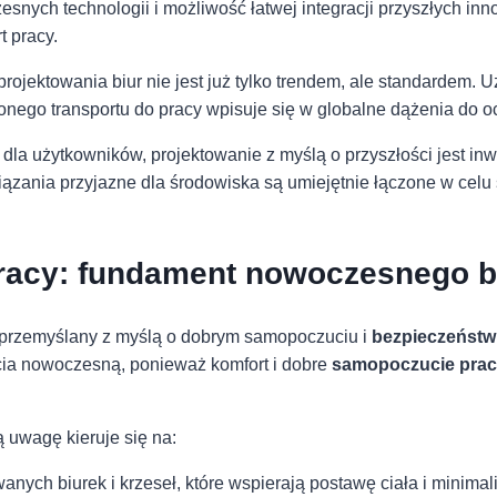
snych technologii i możliwość łatwej integracji przyszłych inn
 ⁣pracy.
 ⁢projektowania biur nie jest już tylko‍ trendem, ale standarde
ego transportu⁢ do pracy wpisuje się w ⁤globalne dążenia do ⁣
dla użytkowników, projektowanie z myślą o przyszłości jest in
iązania przyjazne dla środowiska są umiejętnie łączone w cel
pracy: fundament nowoczesnego b
ł przemyślany z myślą o dobrym samopoczuciu i
bezpieczeństw
ycia nowoczesną, ponieważ komfort i dobre
samopoczucie pra
 uwagę ‍kieruje się na:
anych biurek i krzeseł,⁢ które wspierają postawę ciała i ‍mini