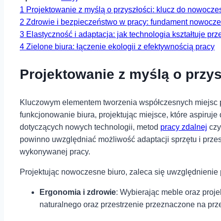
1
Projektowanie z myślą o⁤ przyszłości: klucz do nowoczes
2
Zdrowie i bezpieczeństwo w pracy: fundament nowocze
3
Elastyczność i adaptacja: jak technologia kształtuje prz
4
Zielone biura: łączenie ekologii ⁤z efektywnością ⁢pracy
Projektowanie z myślą o⁤ przy
Kluczowym elementem tworzenia współczesnych miejsc pr
funkcjonowanie biura, projektując miejsce, które aspiru
dotyczących nowych technologii, metod
pracy zdalnej
czy
powinno uwzględniać możliwość adaptacji sprzętu i prze
wykonywanej pracy.
Projektując nowoczesne biuro, zaleca się uwzględnienie
Ergonomia i zdrowie
: Wybierając meble oraz proje
naturalnego‍ oraz przestrzenie ⁤przeznaczone na prz