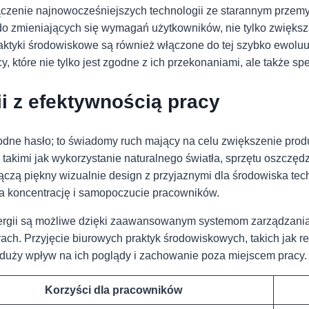
łączenie najnowocześniejszych technologii ze starannym przem
ę do zmieniających się wymagań użytkowników, nie tylko zwięks
tyki środowiskowe są również włączone do tej szybko ewoluujące
y, które nie tylko jest zgodne z ich przekonaniami, ale także spe
i ⁤z efektywnością ⁢pracy
 modne hasło; to świadomy ruch mający na celu zwiększenie pr
 takimi jak wykorzystanie naturalnego światła, sprzętu oszczęd
 łączą piękny wizualnie design z przyjaznymi dla środowiska tec
awia koncentrację i samopoczucie pracowników.
nergii są możliwe dzięki zaawansowanym systemom zarządzania
ach. Przyjęcie biurowych praktyk środowiskowych, takich jak r
duży wpływ na ich poglądy i zachowanie poza miejscem pracy.
Korzyści dla pracowników