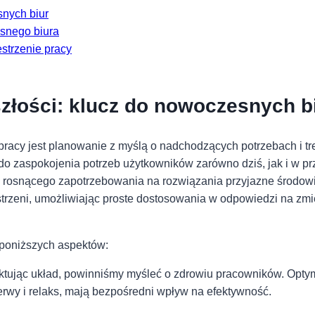
nych ⁢biur
snego biura
estrzenie pracy
szłości: klucz do nowoczesnych ⁢b
acy jest planowanie z myślą o nadchodzących potrzebach i tr
je do zaspokojenia potrzeb użytkowników zarówno dziś, jak i w
 rosnącego zapotrzebowania na rozwiązania przyjazne środowi
strzeni, umożliwiając proste dostosowania w odpowiedzi na zm
 poniższych aspektów:
ktując⁤ układ, powinniśmy myśleć o zdrowiu pracowników.⁣ Optym
erwy i relaks, mają‍ bezpośredni⁣ wpływ na efektywność.