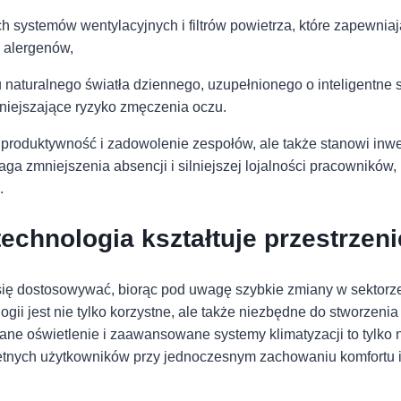
stemów ⁤wentylacyjnych i filtrów powietrza,⁣ które ‍zapewniaj
⁤ alergenów,
 naturalnego światła dziennego, uzupełnionego o inteligentne
mniejszające ryzyko zmęczenia ‍oczu.
 produktywność i zadowolenie zespołów, ale także stanowi inw
 zmniejszenia absencji i silniejszej lojalności pracowników
.
technologia kształtuje przestrzen
 się dostosowywać, biorąc pod uwagę szybkie zmiany w sektorz
ii jest nie tylko korzystne, ale także niezbędne do stworzeni
ne oświetlenie i zaawansowane systemy klimatyzacji to tylko ni
retnych użytkowników przy jednoczesnym zachowaniu komfortu i