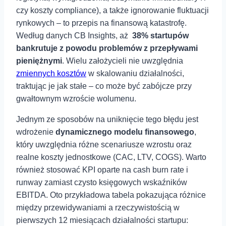
czy ​koszty compliance),⁢ a także ignorowanie fluktuacji
rynkowych – ‍to‌ przepis na finansową katastrofę.
Według danych CB Insights, aż ‍
38% startupów
bankrutuje z powodu problemów z przepływami
pieniężnymi
. Wielu założycieli⁣ nie uwzględnia
zmiennych kosztów
w skalowaniu działalności,
traktując je jak stałe⁢ – co ‌może​ być zabójcze ⁤przy
gwałtownym wzroście ⁤wolumenu.
Jednym​ ze sposobów ​na uniknięcie tego błędu jest
wdrożenie⁤
dynamicznego modelu finansowego
,
⁤który uwzględnia​ różne scenariusze wzrostu⁣ oraz
realne koszty jednostkowe (CAC, LTV, ‍COGS). Warto
również stosować KPI oparte na cash burn rate​ i
runway zamiast czysto księgowych wskaźników
EBITDA. Oto przykładowa tabela pokazująca różnice
między przewidywaniami ⁢a rzeczywistością⁣ w
pierwszych 12​ miesiącach działalności startupu: