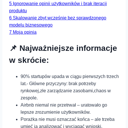
5
Ignorowanie opinii użytkowników‍ i brak ‍iteracji​
produktu
6
Skalowanie‍ zbyt wcześnie bez sprawdzonego
modelu biznesowego
7
Moja opinia
📌 Najważniejsze informacje
w skrócie:
90% startupów upada w ciągu pierwszych trzech
⁢lat.-​ Główne przyczyny: brak potrzeby
⁤rynkowej,złe zarządzanie zasobami,chaos w
zespole.
Airbnb ‍niemal nie przetrwał – uratowało go
lepsze zrozumienie użytkowników.
Porażka ⁤nie musi oznaczać końca ⁣– ale⁣ trzeba
umieć⁢ ją analizować i wyciągać‌ wnioski.