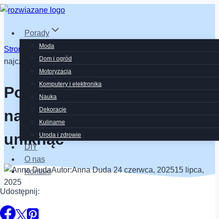
Przejdź
do
Porady
treści
Moda
Strona Główna
/
Porady
/
Biznes
/
Porażki startupów –
Dom i ogród
najczęstsze błędy i jak ich uniknąć
Motoryzacja
Komputery i elektronika
Porażki startupów –
Nauka
Dekoracje
najczęstsze błędy i jak ich
Kulinarne
uniknąć
Uroda i zdrowie
DIY
O nas
Autor:
Anna Duda
24 czerwca, 2025
15 lipca,
Kontakt
2025
Udostępnij: