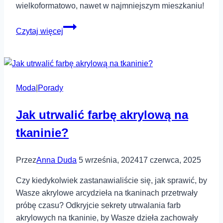
wielkoformatowo, nawet w najmniejszym mieszkaniu!
Mieszkanie
Czytaj więcej
w
kawalerce
–
5
Moda
|
Porady
produktów,
które
Jak utrwalić farbę akrylową na
sprawdzą
się
tkaninie?
w
takich
Przez
Anna Duda
5 września, 2024
17 czerwca, 2025
warunkach
Czy kiedykolwiek zastanawialiście się, jak sprawić, by
Wasze akrylowe arcydzieła na tkaninach przetrwały
próbę czasu? Odkryjcie sekrety utrwalania farb
akrylowych na tkaninie, by Wasze dzieła zachowały