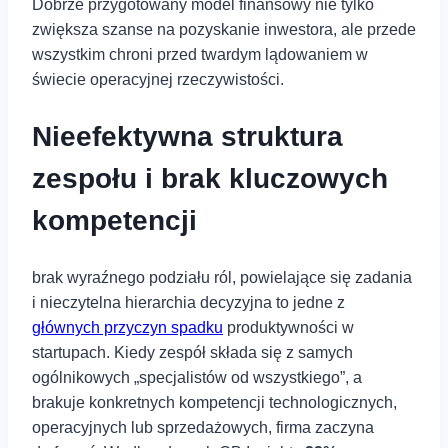
Dobrze ⁣przygotowany model‍ finansowy nie tylko
zwiększa szanse na ⁢pozyskanie inwestora, ale ⁢przede
⁣wszystkim chroni przed ​twardym lądowaniem‌ w ​
świecie operacyjnej⁢ rzeczywistości.
Nieefektywna struktura
zespołu i brak kluczowych
kompetencji
brak ⁢wyraźnego podziału ról, powielające‌ się zadania
⁤i ⁢nieczytelna hierarchia decyzyjna⁣ to ‌jedne z
głównych przyczyn spadku
produktywności ⁢w
startupach. Kiedy zespół składa się z samych
ogólnikowych „specjalistów⁢ od wszystkiego”, a
brakuje konkretnych kompetencji ⁢technologicznych,
operacyjnych lub ‍sprzedażowych, firma zaczyna⁤