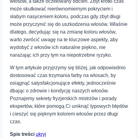
włosów, a także oczekiwany odcień. Zbyt krótki czas
może skutkować nierównomiernym pokryciem i
słabym nasyceniem koloru, ⁣podczas⁤ gdy zbyt ‍długi
może przyczynić się do uszkodzenia włosów. Właśnie
dlatego, decydując się⁤ na zmianę koloru‍ włosów,
warto zwrócić uwagę na te kluczowe aspekty, aby
wydobyć z włosów ich naturalne piękno,⁤ nie
narażając ich przy tym na niepotrzebne ryzyko.
W tym⁣ artykule przyjrzymy się bliżej, jak odpowiednio⁣
dostosować czas trzymania farby na włosach, ‍by
osiągnąć satysfakcjonujące efekty, jednocześnie
dbając o zdrowie i kondycję ‍naszych włosów.
Poznajemy sekrety fryzjerskich mistrzów ‍i porady
ekspertów, które pomogą Ci uniknąć typowych błędów
i cieszyć się pięknym ⁢kolorem włosów przez długi
czas.
Spis treści
ukryj