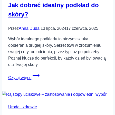
Jak dobrać idealny podkład do
i
leczenie
skóry?
Przez
Anna Duda
13 lipca, 2024
17 czerwca, 2025
Wybór idealnego podkładu to niczym sztuka
dobierania drugiej skóry. Sekret tkwi w zrozumieniu
swojej cery: od odcienia, przez typ, aż po potrzeby.
Poznaj klucze do perfekcji, by każdy dzień był owacją
dla Twojej skóry.
Jak
Czytaj więcej
dobrać
idealny
podkład
do
Uroda i zdrowie
skóry?