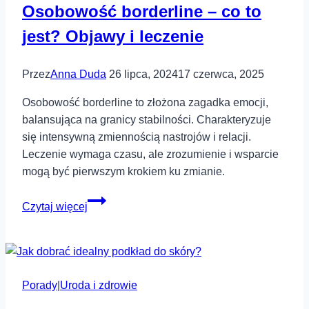
Osobowość borderline – co to
jest? Objawy i leczenie
Przez
Anna Duda
26 lipca, 2024
17 czerwca, 2025
Osobowość borderline to złożona zagadka emocji,
balansująca na granicy stabilności. Charakteryzuje
się intensywną zmiennością nastrojów i relacji.
Leczenie wymaga czasu, ale zrozumienie i wsparcie
mogą być pierwszym krokiem ku zmianie.
Osobowość
Czytaj więcej
borderline
–
co
to
Porady
|
Uroda i zdrowie
jest?
Objawy