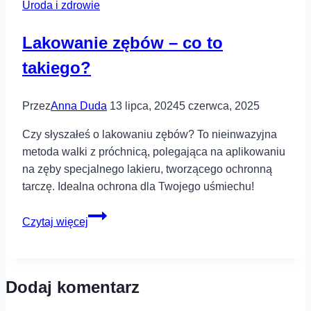
Uroda i zdrowie
odpowiedni
wybór
Lakowanie zębów – co to
takiego?
Przez
Anna Duda
13 lipca, 2024
5 czerwca, 2025
Czy słyszałeś o lakowaniu zębów? To nieinwazyjna
metoda walki z próchnicą, polegająca na aplikowaniu
na zęby specjalnego lakieru, tworzącego ochronną
tarczę. Idealna ochrona dla Twojego uśmiechu!
Lakowanie
Czytaj więcej
zębów
–
co
Dodaj komentarz
to
takiego?