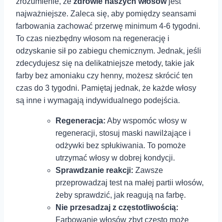
zrozumienie, ‍że⁤
zdrowie naszych włosów
jest
najważniejsze. Zaleca się, aby pomiędzy seansami
farbowania zachować przerwę minimum 4-6 tygodni.
To czas niezbędny włosom na regenerację i
odzyskanie sił⁤ po zabiegu chemicznym. Jednak, jeśli
zdecydujesz się na delikatniejsze metody, takie ⁣jak
farby bez amoniaku czy henny, możesz skrócić ten
czas do 3 tygodni. Pamiętaj jednak, że każde włosy
są‍ inne i wymagają indywidualnego podejścia.
Regeneracja:
Aby wspomóc włosy w
regeneracji, stosuj maski nawilżające i
odżywki bez spłukiwania. To pomoże
utrzymać włosy w dobrej kondycji.
Sprawdzanie reakcji:
Zawsze
przeprowadzaj test na małej partii włosów,
⁤żeby⁢ sprawdzić, jak reagują na farbę.
Nie przesadzaj z częstotliwością:
Farbowanie włosów zbyt często⁣ może