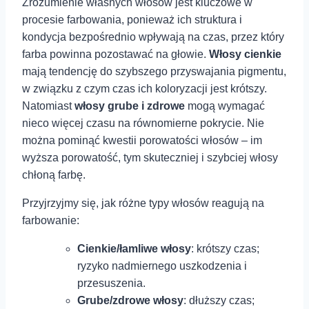
Zrozumienie ⁤własnych włosów jest kluczowe w
procesie farbowania, ponieważ ich struktura i
kondycja bezpośrednio wpływają ⁤na czas, przez ⁤który
farba powinna pozostawać na głowie.
Włosy cienkie
mają tendencję do szybszego przyswajania pigmentu,
w związku z‍ czym czas ich koloryzacji jest krótszy.
Natomiast
włosy grube i zdrowe
mogą wymagać
nieco więcej czasu na równomierne pokrycie. Nie
można pominąć kwestii porowatości włosów – im
wyższa porowatość, tym skuteczniej i szybciej włosy
chłoną farbę.
Przyjrzyjmy się, jak różne ⁤typy włosów reagują na
farbowanie:
Cienkie/łamliwe włosy
: krótszy czas;
ryzyko nadmiernego uszkodzenia i
przesuszenia.
Grube/zdrowe włosy
: dłuższy czas;