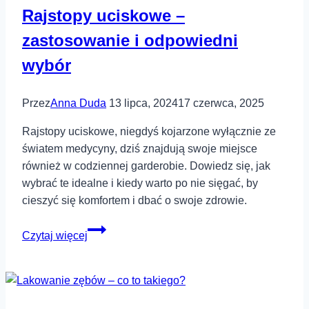
Rajstopy uciskowe –
zastosowanie i odpowiedni
wybór
Przez
Anna Duda
13 lipca, 2024
17 czerwca, 2025
Rajstopy uciskowe, niegdyś kojarzone wyłącznie ze
światem medycyny, dziś znajdują swoje miejsce
również w codziennej garderobie. Dowiedz się, jak
wybrać te idealne i kiedy warto po nie sięgać, by
cieszyć się komfortem i dbać o swoje zdrowie.
Rajstopy
Czytaj więcej
uciskowe
–
zastosowanie
i