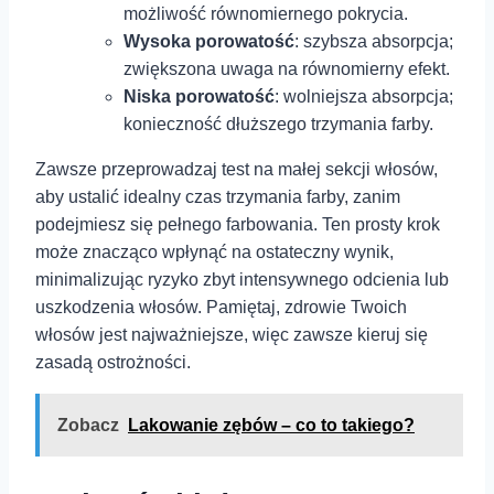
możliwość równomiernego⁢ pokrycia.
Wysoka porowatość
: szybsza absorpcja;
zwiększona uwaga ⁣na równomierny efekt.⁤
Niska⁣ porowatość
: wolniejsza ⁤absorpcja;
konieczność⁤ dłuższego trzymania farby.
Zawsze przeprowadzaj test na małej ⁤sekcji włosów,
aby ustalić idealny czas trzymania farby, zanim
⁤podejmiesz⁢ się ⁢pełnego farbowania. ⁢Ten⁤ prosty krok
może znacząco wpłynąć na ostateczny wynik,
minimalizując ryzyko zbyt intensywnego odcienia lub
uszkodzenia włosów. Pamiętaj, zdrowie Twoich
włosów jest najważniejsze,⁣ więc zawsze kieruj się
zasadą ostrożności.
Zobacz
Lakowanie zębów – co to takiego?