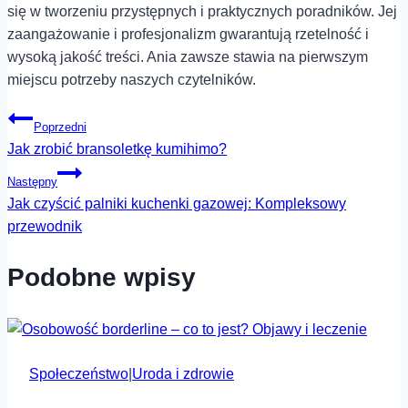
się w tworzeniu przystępnych i praktycznych poradników. Jej
zaangażowanie i profesjonalizm gwarantują rzetelność i
wysoką jakość treści. Ania zawsze stawia na pierwszym
miejscu potrzeby naszych czytelników.
Nawigacja
Poprzedni
Jak zrobić bransoletkę kumihimo?
wpisu
Następny
Jak czyścić palniki kuchenki gazowej: Kompleksowy
przewodnik
Podobne wpisy
Społeczeństwo
|
Uroda i zdrowie