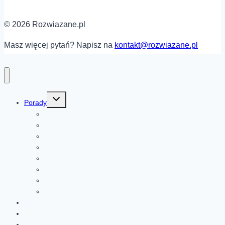
© 2026 Rozwiazane.pl
Masz więcej pytań? Napisz na
kontakt@rozwiazane.pl
Przełącz
Porady
menu
podrzędne
Moda
Dom i ogród
Motoryzacja
Komputery i elektronika
Nauka
Dekoracje
Kulinarne
Uroda i zdrowie
DIY
O nas
Kontakt