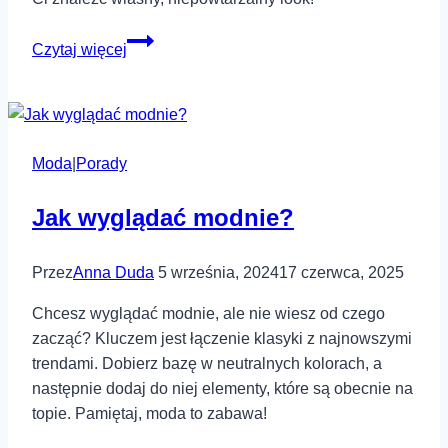
Jak
Czytaj więcej
ubierać
się
w
młodzieżowym
Moda
|
Porady
stylu?
Wskazówki
Jak wyglądać modnie?
Przez
Anna Duda
5 września, 2024
17 czerwca, 2025
Chcesz wyglądać modnie, ale nie wiesz od czego
zacząć? Kluczem jest łączenie klasyki z najnowszymi
trendami. Dobierz bazę w neutralnych kolorach, a
następnie dodaj do niej elementy, które są obecnie na
topie. Pamiętaj, moda to zabawa!