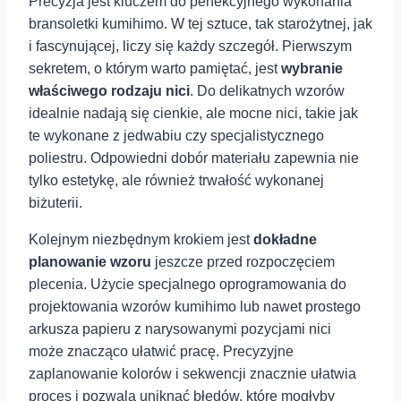
Precyzja jest ‍kluczem do perfekcyjnego wykonania
bransoletki kumihimo. W tej sztuce, tak starożytnej, jak
i fascynującej,‍ liczy się każdy ⁣szczegół. ‍Pierwszym
sekretem, o ‍którym warto pamiętać, jest
wybranie‍
właściwego rodzaju nici
. Do delikatnych wzorów
idealnie nadają się cienkie, ale mocne nici, takie jak
te wykonane z jedwabiu czy specjalistycznego
poliestru. Odpowiedni dobór materiału zapewnia nie
tylko estetykę, ale również trwałość wykonanej
biżuterii.
Kolejnym niezbędnym krokiem jest
dokładne
planowanie wzoru
jeszcze przed rozpoczęciem⁤
plecenia. Użycie specjalnego oprogramowania do
projektowania wzorów kumihimo lub nawet prostego
‍arkusza papieru ‍z narysowanymi pozycjami nici
może znacząco ułatwić pracę. Precyzyjne
zaplanowanie kolorów i sekwencji znacznie ułatwia
proces i⁣ pozwala uniknąć błędów, które mogłyby