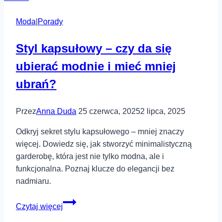
Moda
|
Porady
Styl kapsułowy – czy da się
ubierać modnie i mieć mniej
ubrań?
Przez
Anna Duda
25 czerwca, 2025
2 lipca, 2025
Odkryj sekret stylu kapsułowego – mniej znaczy
więcej. Dowiedz się, jak stworzyć minimalistyczną
garderobę, która jest nie tylko modna, ale i
funkcjonalna. Poznaj klucze do elegancji bez
nadmiaru.
Styl
Czytaj więcej
kapsułowy