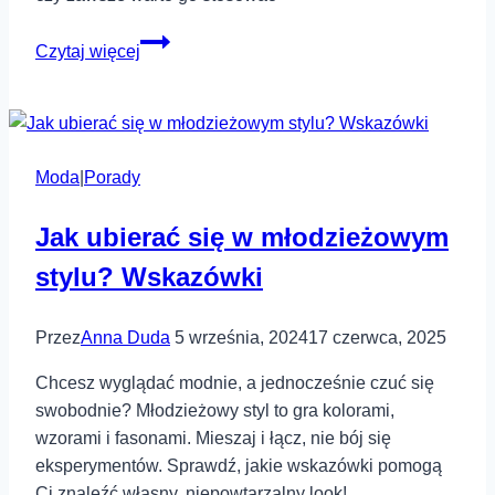
Wykorzystanie
Czytaj więcej
haftu
komputerowego
w
modzie
Moda
|
Porady
–
czy
Jak ubierać się w młodzieżowym
warto
go
stylu? Wskazówki
stosować?
Przez
Anna Duda
5 września, 2024
17 czerwca, 2025
Chcesz wyglądać modnie, a jednocześnie czuć się
swobodnie? Młodzieżowy styl to gra kolorami,
wzorami i fasonami. Mieszaj i łącz, nie bój się
eksperymentów. Sprawdź, jakie wskazówki pomogą
Ci znaleźć własny, niepowtarzalny look!