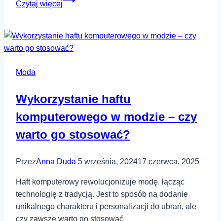
Czytaj więcej
wycieczki
zimą.
Sprawdź
na
jakie
Moda
buty
trekkingowe
Wykorzystanie haftu
postawić!
komputerowego w modzie – czy
warto go stosować?
Przez
Anna Duda
5 września, 2024
17 czerwca, 2025
Haft komputerowy rewolucjonizuje modę, łącząc
technologię z tradycją. Jest to sposób na dodanie
unikalnego charakteru i personalizacji do ubrań, ale
czy zawsze warto go stosować