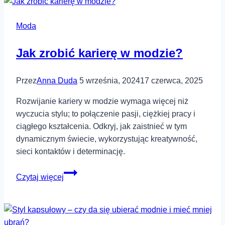
Moda
Jak zrobić karierę w modzie?
Przez
Anna Duda
5 września, 2024
17 czerwca, 2025
Rozwijanie kariery w modzie wymaga więcej niż
wyczucia stylu; to połączenie pasji, ciężkiej pracy i
ciągłego kształcenia. Odkryj, jak zaistnieć w tym
dynamicznym świecie, wykorzystując kreatywność,
sieci kontaktów i determinację.
Jak
Czytaj więcej
zrobić
karierę
w
modzie?