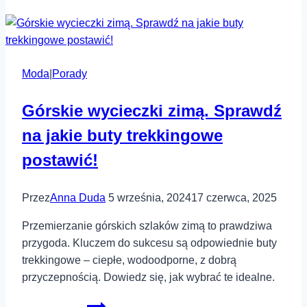
–
czy
da
się
Moda
|
Porady
ubierać
modnie
Górskie wycieczki zimą. Sprawdź
i
mieć
na jakie buty trekkingowe
mniej
postawić!
ubrań?
Przez
Anna Duda
5 września, 2024
17 czerwca, 2025
Przemierzanie górskich szlaków zimą to prawdziwa
przygoda. Kluczem do sukcesu są odpowiednie buty
trekkingowe – ciepłe, wodoodporne, z dobrą
przyczepnością. Dowiedz się, jak wybrać te idealne.
Górskie