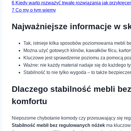
6
Kiedy warto rozważyć trwałe rozwiązania jak przykręc
7
Co my o tym wiemy
Najważniejsze informacje w sk
Tak, istnieje kilka sposobów ⁢poziomowania mebli 
Można użyć gotowych ⁢klinów, kawałków⁢ filcu, karto
Kluczowe jest sprawdzenie poziomu za pomocą poz
Ważne: nie każdy materiał nadaje ⁣się do ⁢każdego ‌t
Stabilność to nie tylko wygoda – to także⁢ bezpiecz
Dlaczego stabilność mebli bez
komfortu
Niepozorne⁣ chybotanie komody czy przesuwający‍ się‍ re
Stabilność mebli​ bez regulowanych nóżek
ma kluczowe