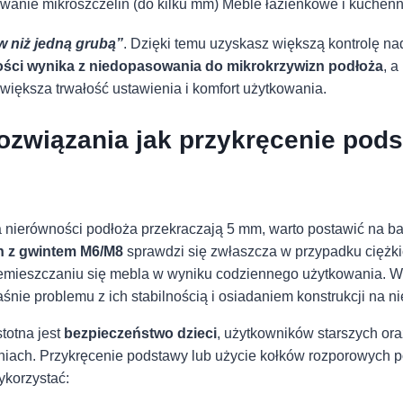
owanie mikroszczelin (do kilku mm)
Meble łazienkowe i kuchenn
tw niż jedną grubą”
. Dzięki temu uzyskasz większą kontrolę na
ści wynika⁢ z niedopasowania do mikrokrzywizn podłoża
, a
ększa trwałość ustawienia⁣ i⁢ komfort‍ użytkowania.
ozwiązania jak przykręcenie pods
ierówności ⁣podłoża przekraczają​ 5 ⁢mm, ‌warto postawić na bar
 z gwintem M6/M8
sprawdzi się‍ zwłaszcza w przypadku ciężki
 przemieszczaniu się mebla w wyniku codziennego użytkowania
aśnie⁣ problemu ⁤z ich stabilnością ‌i osiadaniem konstrukcji ‌na
totna jest
bezpieczeństwo dzieci
, użytkowników starszych ora
iach. Przykręcenie podstawy lub użycie kołków rozporowych p
ykorzystać: