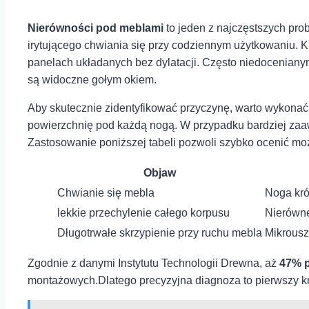
Nierówności pod meblami
to jeden z ⁣najczęstszych pro
irytującego chwiania się ‍przy⁢ codziennym użytkowaniu. K
panelach układanych bez dylatacji. Często niedocenian
są widoczne gołym okiem.
Aby skutecznie zidentyfikować przyczynę, warto wykonać k
powierzchnię pod każdą nogą. W⁢ przypadku bardziej 
Zastosowanie poniższej tabeli ⁣pozwoli szybko ocenić moż
Objaw
Chwianie się mebla
Noga kró
lekkie przechylenie całego ‌korpusu
Nierówne
Długotrwałe skrzypienie⁣ przy ruchu mebla
Mikrousz
Zgodnie z ⁢danymi Instytutu Technologii Drewna, aż
47%‍ 
montażowych.Dlatego precyzyjna ‍diagnoza ‍to pierwszy