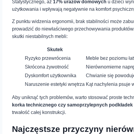
Statystycznego, aż
17% urazów domowych
u dzieci wyn
użytkowania ‌i wpływają negatywnie na komfort ​psychiczny
Z punktu widzenia⁢ ergonomii, brak stabilności ‍może zabu
prowadzić do ⁤niewłaściwego przechowywania produktów. W
⁣skutki niestabilnych mebli:
Skutek
Ryzyko ​przewrócenia
Meble‌ bez poziomu łat
Skrócona żywotność
Nierównomierne napręż
Dyskomfort użytkownika
Chwianie się‍ powoduje 
Naruszenie estetyki wnętrza
Kąt ⁤nachylenia ​psuje 
Aby uniknąć ⁤tych problemów, warto stosować proste ‍tec
korka technicznego czy samoprzylepnych podkładek 
trwałość całej konstrukcji.
Najczęstsze ​przyczyny‍ nierów