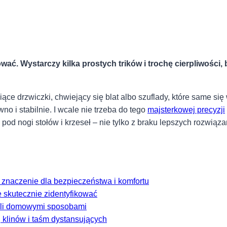
 Wystarczy kilka prostych ‍trików i trochę cierpliwości, by
ce drzwiczki, chwiejący się ‌blat albo‍ szuflady, które same się 
 ⁢i stabilnie.‌ I wcale nie trzeba do⁢ tego‍
majsterkowej precyzji
od nogi ‌stołów ‌i krzeseł – ⁤nie tylko⁣ z braku lepszych rozwiąz
znaczenie dla bezpieczeństwa⁣ i komfortu
e ⁤skutecznie zidentyfikować
bli ‌domowymi sposobami
 klinów i taśm dystansujących