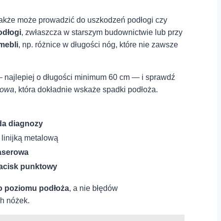
e także może prowadzić‍ do uszkodzeń podłogi czy
odłogi
, zwłaszcza w starszym budownictwie lub przy
mebli
, np. różnice w długości nóg, które nie zawsze
 — najlepiej o długości minimum 60 cm — i sprawdź
rowa
, która dokładnie wskaże spadki podłoża.
a diagnozy
 linijką metalową
aserowa
nacisk punktowy
o ⁤poziomu podłoża
, ⁤a nie błędów⁣
h nóżek.