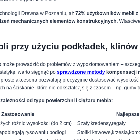
echnologii Drewna w Poznaniu, aż
72% użytkowników mebli z 
dzeń ‍mechanicznych elementów ⁤konstrukcyjnych
. Właściwe 
i przy użyciu podkładek, klinów
co‌ może prowadzić do ‌problemów z wypoziomowaniem – szczeg
stetykę, warto sięgnąć⁢ po
sprawdzone metody
⁣kompensacji 
e ⁤proste akcesoria pozwalają precyzyjnie dostosować wysokość
ch na ściskanie, które ⁤nie odkształcą się z czasem – np. gumy 
 zależności od⁤ typu powierzchni i ciężaru mebla:
Zastosowanie
Najlepsze
użych różnic wysokości (do 2 cm)
Szafy,kredensy,regały
⁢zapobiegają rysowaniu podłogi
Stoliki kawowe,krzesła,kom