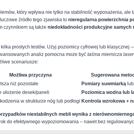
blemów,⁤ który wpływa nie tylko ⁣na stabilność wyposażenia, al
luczowe źródło tego zjawiska⁣ to
nieregularna ‌powierzchnia p
ym czynnikiem są także
niedokładności⁢ produkcyjne samych 
ilka prostych testów.⁢ Użyj poziomicy cyfrowej lub​ klasycznej
zaawansowanych analiz pomocna może być
taśma ​miernicza lase
liwe ⁣scenariusze:
Możliwa przyczyna
Sugerowana metod
tsza niż pozostałe
Pomiary suwmiarką
lub
 ułożenie desek/paneli
Poziomica wodna lub l
kodzenia w ‍strukturze nóg lub podłogi
Kontrola wzrokowa + ⁤
przypadków ⁣niestabilnych mebli wynika z ⁣nierównomierneg
 krok do efektywnego wypoziomowania – nawet bez regulowanyc