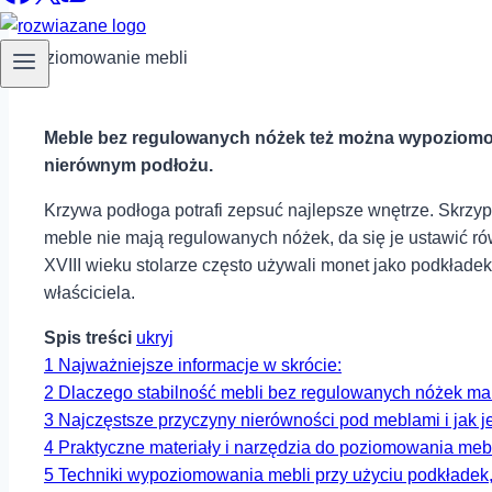
Meble bez regulowanych nóżek też⁢ można wypoziomować.
nierównym podłożu.
Krzywa podłoga potrafi ​zepsuć najlepsze wnętrze. Skrzypią
meble nie mają regulowanych nóżek, da się je‌ ustawić ⁢równo
XVIII wieku stolarze często używali monet jako podkładek p
właściciela.
Spis treści
ukryj
1
Najważniejsze informacje w skrócie:
2
Dlaczego stabilność mebli bez regulowanych ⁣nóżek ma 
3
Najczęstsze ​przyczyny‍ nierówności pod meblami​ i jak j
4
Praktyczne materiały i ‍narzędzia ​do poziomowania me
5
Techniki wypoziomowania mebli przy użyciu podkładek,