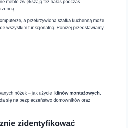
jne meble zwiększają‍ też ​hałas podczas
trzenną.
y komputerze, a przekrzywiona szafka ‍kuchenną⁢ może
de ⁤wszystkim funkcjonalną. Poniżej ⁢przedstawiamy
nych ⁢nóżek – jak użycie ⁤
klinów montażowych,
kłada​ się na bezpieczeństwo​ domowników oraz
cznie zidentyfikować