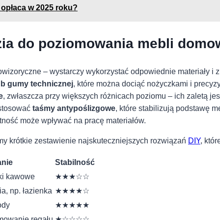
 opłaca w 2025 roku?
ędzia ​do poziomowania mebli ‌do
zoryczne – wystarczy wykorzystać odpowiednie materiały ​i z
lub gumy technicznej
, które można ⁣dociąć nożyczkami i precy
e
, zwłaszcza przy większych różnicach poziomu – ich zaletą​ je
astosować
taśmy antypoślizgowe
, które stabilizują podstawę m
gotność może wpływać na pracę materiałów.
y krótkie zestawienie najskuteczniejszych ⁢rozwiązań
DIY
, ‍kt
nie
Stabilność
iki kawowe
★★★☆☆
, np.⁤ łazienka
★★★★☆
ody
★★★★★
mowanie regału
★☆☆☆☆