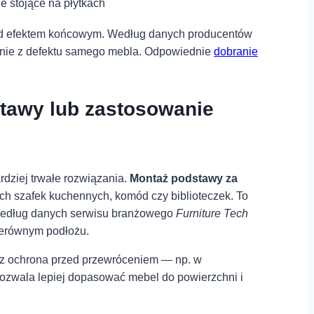
e stojące na płytkach
d⁢ efektem końcowym. ⁤Według danych ​producentów⁤
 ‍nie‍ z defektu ⁤samego mebla. Odpowiednie
dobranie
tawy lub​ zastosowanie
dziej⁤ trwałe rozwiązania.
Montaż podstawy za⁢
ch szafek kuchennych, komód czy biblioteczek.‍ To
. Według danych serwisu branżowego
Furniture⁣ Tech
 nierównym podłożu.
z⁣ ochrona przed‍ przewróceniem —⁣ np. w
ozwala lepiej dopasować mebel⁣ do powierzchni i