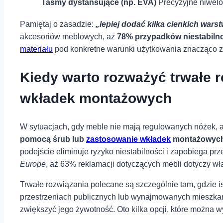
Taśmy ⁣dystansujące (np. EVA)
Precyzyjne ⁢niwel
Pamiętaj o zasadzie:
„lepiej dodać kilka cienkich wars
akcesoriów meblowych, aż
78% przypadków niestabilno
materiału
pod konkretne warunki użytkowania znacząco⁤ zwi
Kiedy warto rozważyć trwałe r
wkładek montażowych
W sytuacjach, gdy ‍meble nie mają regulowanych nóżek, a n
pomocą śrub lub
zastosowanie wkładek
montażowych
podejście eliminuje ryzyko​ niestabilności i zapobiega
Europe
,​ aż ‍63% reklamacji ‍dotyczących mebli dotyczy wł
Trwałe rozwiązania polecane są szczególnie⁢ tam, gdzie is
przestrzeniach⁤ publicznych lub wynajmowanych mieszkan
zwiększyć jego żywotność. Oto kilka opcji, ‍które można w