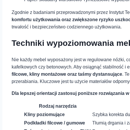
Zgodnie z badaniami przeprowadzonymi przez Instytut T
komfortu użytkowania oraz zwiększone⁤ ryzyko uszko
trwałość i bezpieczeństwo codziennego użytkowania.
Techniki wypoziomowania mebl
Nie każdy mebel wyposażony jest ⁣w regulowane ‌nóżki, 
kafelkowych czy betonowych.⁢ Aby osiągnąć stabilność i e
⁤filcowe, kliny montażowe oraz taśmy dystansujące
. T
przerabiania. Kluczowe jest tu użycie‍ materiałów odporny
Dla lepszej orientacji zastosuj poniższe ⁢rozwiązania w
Rodzaj narzędzia
Kliny poziomujące
Szybka korekta⁢ d
Podkładki ‍filcowe / gumowe
Tłumią drgania i 