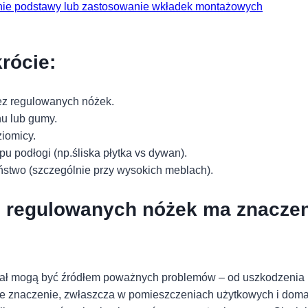
enie podstawy lub​ zastosowanie wkładek montażowych
rócie:
bez regulowanych nóżek.
nu lub gumy.
iomicy.
ypu podłogi (np.śliska płytka vs dywan).
eństwo (szczególnie przy wysokich meblach).
 regulowanych ⁣nóżek ma znaczeni
gał mogą być ‌źródłem poważnych problemów​ – od uszkodzenia p
 znaczenie, ‍zwłaszcza w pomieszczeniach użytkowych i dom