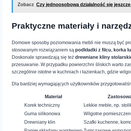
Zobacz
Czy jednoosobowa działalność się jeszcze
Praktyczne materiały i ‍narz
Domowe sposoby poziomowania mebli nie muszą być prowi
stosowanym rozwiązaniem są
podkładki z filcu, korka 
‍Doskonale sprawdzają się‌ też
drewniane kliny stolarski
przesuwanie.⁣ W przypadku ‌powierzchni śliskich warto z
szczególnie istotne w ‍kuchniach i łazienkach, gdzie wil
Dla bardziej wymagających użytkowników ⁢przygotowaliśm
Materiał
Zastosowa
Korek techniczny
Lekkie meble, np. stol
Guma silikonowa
Wilgotne pomieszczenia
Drewniany klin
Szafki kuchenne, kom
Papier składany warstwowo
Tymczasowe​ wypozio