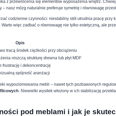
ika z⁢ przewrócenia‌ się​ elementów ‌wyposażenia wnętrz.‌ Chwie
 – ‍nasz mózg naturalnie ‌preferuje symetrię i⁣ równowagę przes
rzać codzienne czynności: niestabilny ⁢stół utrudnia pracę prz
arto ⁣więc zadbać o równowagę nie tylko ‍estetyczną, ale prze
Opis
wo tracą środek ciężkości przy obciążeniu
enia niszczą strukturę drewna⁣ lub ⁢płyt MDF
⁤frustrację ​i dekoncentrację
wizualną ⁤spójność aranżacji
hniki wypoziomowania mebli ‌– nawet tych pozbawionych regulowa
filcowych
. Niewielki wysiłek włożony w ich ⁢stabilizację prze
ności pod meblami​ i jak je ⁤skute