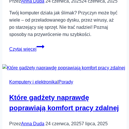
Przez
Anna Duda
24 czerwca, 2025
24 czerwca, 2025
Twój komputer działa jak ślimak? Przyczyn może być
wiele – od przeładowanego dysku, przez wirusy, aż
po starzejący się sprzęt. Nie trać nadziei! Poznaj
sposoby na przywrócenie mu szybkości.
Najczęstsze
Czytaj więcej
przyczyny
spowolnienia
komputera
i
Komputery i elektronika
co
|
Porady
z
Które gadżety naprawdę
tym
zrobić
poprawiają komfort pracy zdalnej
Przez
Anna Duda
24 czerwca, 2025
7 lipca, 2025