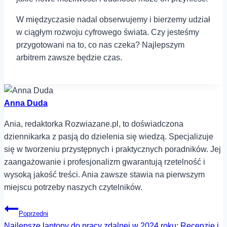
W międzyczasie nadal obserwujemy i bierzemy udział
w ciągłym rozwoju cyfrowego świata. Czy jesteśmy
przygotowani na to, co nas czeka? Najlepszym
arbitrem zawsze będzie czas.
Anna Duda
Ania, redaktorka Rozwiazane.pl, to doświadczona
dziennikarka z pasją do dzielenia się wiedzą. Specjalizuje
się w tworzeniu przystępnych i praktycznych poradników. Jej
zaangażowanie i profesjonalizm gwarantują rzetelność i
wysoką jakość treści. Ania zawsze stawia na pierwszym
miejscu potrzeby naszych czytelników.
Nawigacja
Poprzedni
Najlepsze laptopy do pracy zdalnej w 2024 roku: Recenzje i