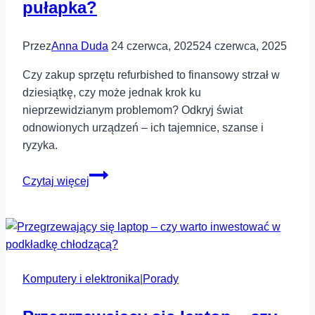
pułapka?
Przez
Anna Duda
24 czerwca, 2025
24 czerwca, 2025
Czy zakup sprzętu refurbished to finansowy strzał w
dziesiątkę, czy może jednak krok ku
nieprzewidzianym problemom? Odkryj świat
odnowionych urządzeń – ich tajemnice, szanse i
ryzyka.
Sprzęt
Czytaj więcej
refurbished
–
okazja
czy
pułapka?
Komputery i elektronika
|
Porady