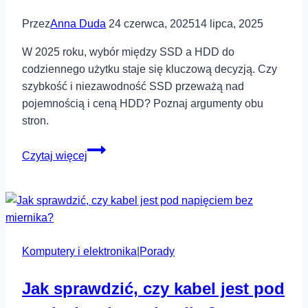
Przez
Anna Duda
24 czerwca, 2025
14 lipca, 2025
W 2025 roku, wybór między SSD a HDD do
codziennego użytku staje się kluczową decyzją. Czy
szybkość i niezawodność SSD przeważą nad
pojemnością i ceną HDD? Poznaj argumenty obu
stron.
SSD
Czytaj więcej
czy
HDD
w
2025
roku
Komputery i elektronika
–
|
Porady
co
Jak sprawdzić, czy kabel jest pod
wybrać
do