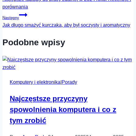
wpisu
porównania
Następny
Jak długo smażyć kurczaka, aby był soczysty i aromatyczny
Podobne wpisy
Komputery i elektronika
|
Porady
Najczęstsze przyczyny
spowolnienia komputera i co z
tym zrobić