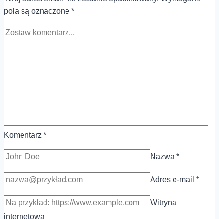
w
pola są oznaczone
*
podkładkę
chłodzącą?
Komentarz
*
Nazwa
*
Adres e-mail
*
Witryna
internetowa