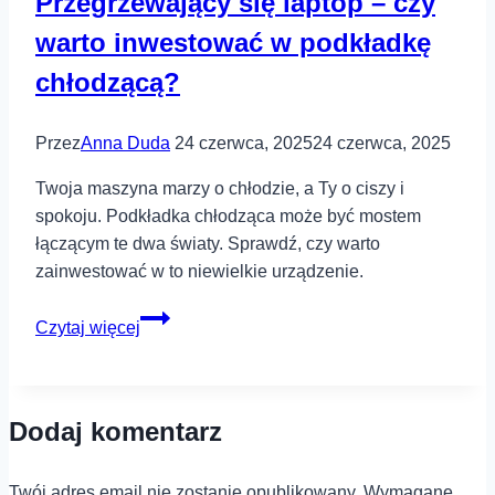
Przegrzewający się laptop – czy
warto inwestować w podkładkę
chłodzącą?
Przez
Anna Duda
24 czerwca, 2025
24 czerwca, 2025
Twoja maszyna marzy o chłodzie, a Ty o ciszy i
spokoju. Podkładka chłodząca może być mostem
łączącym te dwa światy. Sprawdź, czy warto
zainwestować w to niewielkie urządzenie.
Przegrzewający
Czytaj więcej
się
laptop
–
Dodaj komentarz
czy
warto
inwestować
Twój adres email nie zostanie opublikowany.
Wymagane