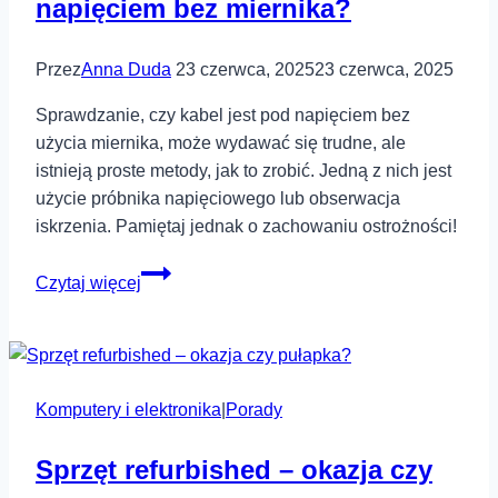
napięciem bez miernika?
codziennego
użytku?
Przez
Anna Duda
23 czerwca, 2025
23 czerwca, 2025
Sprawdzanie, czy kabel jest pod napięciem bez
użycia miernika, może wydawać się trudne, ale
istnieją proste metody, jak to zrobić. Jedną z nich jest
użycie próbnika napięciowego lub obserwacja
iskrzenia. Pamiętaj jednak o zachowaniu ostrożności!
Jak
Czytaj więcej
sprawdzić,
czy
kabel
jest
Komputery i elektronika
pod
|
Porady
napięciem
Sprzęt refurbished – okazja czy
bez
miernika?