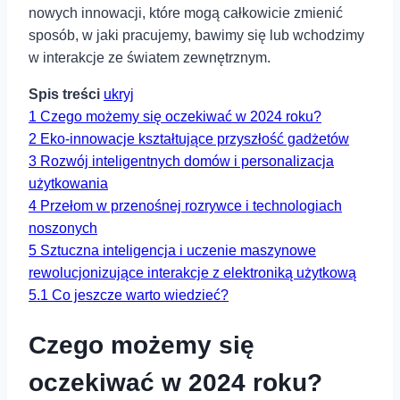
nowych innowacji, które mogą całkowicie zmienić
sposób, w jaki pracujemy, bawimy się lub wchodzimy
w interakcje ze światem zewnętrznym.
Spis treści
ukryj
1
Czego możemy się oczekiwać w 2024 roku?
2
Eko-innowacje kształtujące przyszłość gadżetów
3
Rozwój inteligentnych domów i personalizacja
użytkowania
4
Przełom w przenośnej rozrywce i⁤ technologiach
noszonych
5
Sztuczna inteligencja i⁤ uczenie ‍maszynowe
rewolucjonizujące ⁢interakcje z elektroniką użytkową
5.1
Co jeszcze warto wiedzieć?
Czego możemy się
oczekiwać w 2024 roku?