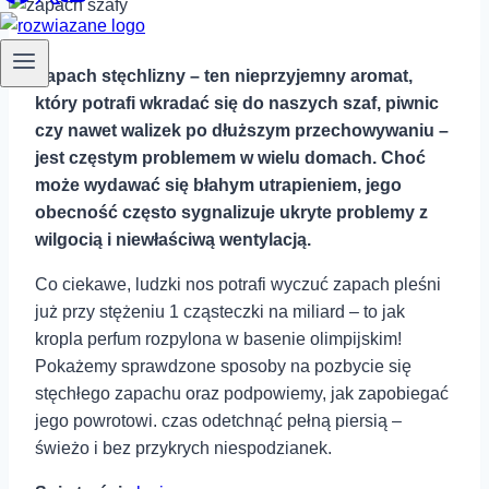
Zapach stęchlizny – ten nieprzyjemny aromat,
który‍ potrafi​ wkradać się do naszych szaf, piwnic ​
czy nawet walizek‍ po dłuższym ‍przechowywaniu⁤ –
‍jest częstym problemem w⁤ wielu ​domach. Choć
może ⁤wydawać się błahym utrapieniem, ⁢jego
⁣obecność często sygnalizuje ⁤ukryte problemy z
wilgocią i ‌niewłaściwą ‌wentylacją.
Co ciekawe, ludzki nos potrafi wyczuć zapach pleśni
już przy stężeniu 1 cząsteczki na miliard – to​ jak
kropla perfum rozpylona w ​basenie olimpijskim!
Pokażemy sprawdzone sposoby na pozbycie się
stęchłego zapachu ⁣oraz podpowiemy, jak zapobiegać
jego powrotowi. ‍czas odetchnąć pełną piersią –
‍świeżo i ‍bez przykrych niespodzianek.