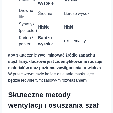
wysokie
Drewno
Średnie
Bardzo wysoki
lite
Syntetyki
Niskie
Niski
(poliester)
Karton /
Bardzo
ekstremalny
papier
wysokie
aby skutecznie wyeliminować źródło zapachu‍
stęchlizny,kluczowe jest⁤ zidentyfikowanie⁤ rodzaju
materiałów oraz⁤ poziomu​ zawilgocenia powietrza.
W przeciwnym razie każde działanie ‌maskujące
będzie jedynie tymczasowym rozwiązaniem.
Skuteczne metody
wentylacji ‌i osuszania szaf⁣