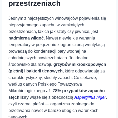
przestrzeniach
Jednym z najczęstszych winowajców pojawienia się
nieprzyjemnego zapachu w zamkniętych⁤
przestrzeniach, takich jak szafy czy piwnice, jest
nadmierna⁣ wilgoć
. Nawet​ niewielkie ‌wahania
‍temperatury w połączeniu z ograniczoną wentylacją⁣
prowadzą do kondensacji pary‍ wodnej na
chłodniejszych powierzchniach.‌ To idealne
środowisko ​dla rozwoju
grzybów ‍mikroskopowych
(pleśni) i bakterii⁤ tlenowych
, które odpowiadają za
charakterystyczny, stęchły zapach.⁣ Co ciekawe,
według danych Polskiego⁢ Towarzystwa
Mikrobiologicznego aż ‍
78% przypadków zapachu
stęchlizny
wiąże się z obecnością
Aspergillus niger
,
czyli‌ czarnej ‍pleśni — organizmu ⁤zdolnego do
przetrwania nawet w bardzo ubogich warunkach
tlenowych.