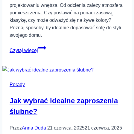
projektowaniu wnętrza. Od odcienia zależy atmosfera
pomieszczenia. Czy postawić na ponadczasową
klasykę, czy może odważyć się na żywe kolory?
Poznaj sposoby, by idealnie dopasować sofę do stylu
swojego domu.
Popularne
Czytaj więcej
kolory
we
wnętrzach
–
Porady
jak
dobrać
Jak wybrać idealne zaproszenia
kolor
sofy?
ślubne?
Przez
Anna Duda
21 czerwca, 2025
21 czerwca, 2025