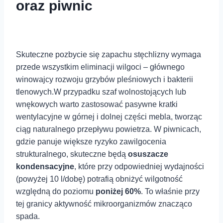
oraz ⁢piwnic
Skuteczne pozbycie się zapachu stęchlizny wymaga
przede wszystkim eliminacji wilgoci –⁤ głównego⁣
winowajcy rozwoju ⁣grzybów pleśniowych i bakterii
tlenowych.W⁣ przypadku szaf wolnostojących lub
wnękowych warto zastosować pasywne kratki
wentylacyjne⁤ w górnej i dolnej części mebla, tworząc
ciąg ​naturalnego przepływu powietrza. W piwnicach,⁣
gdzie panuje większe ryzyko zawilgocenia
strukturalnego, skuteczne będą
osuszacze
kondensacyjne
, które przy odpowiedniej wydajności
(powyżej‍ 10 l/dobę) potrafią obniżyć wilgotność⁣
względną do poziomu
poniżej⁣ 60%
. To właśnie przy
tej granicy aktywność mikroorganizmów znacząco
spada.