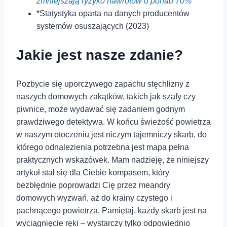
zmniejszają ryzyko nawrotów​ o ‍ponad 70%*
*Statystyka oparta na danych producentów⁣
systemów osuszających ⁣(2023)
Jakie jest nasze zdanie?
Pozbycie się uporczywego zapachu stęchlizny z
naszych ⁣domowych zakątków, takich jak‌ szafy czy
piwnice, może wydawać się zadaniem godnym
prawdziwego ‌detektywa. W końcu świeżość powietrza
w naszym⁢ otoczeniu jest ​niczym tajemniczy skarb, do
którego odnalezienia⁢ potrzebna jest mapa pełna
praktycznych wskazówek. Mam nadzieję, że⁣ niniejszy
artykuł stał się⁣ dla ​Ciebie kompasem, który​
bezbłędnie poprowadzi Cię‌ przez meandry
domowych wyzwań, aż do krainy czystego⁣ i⁤
pachnącego powietrza. Pamiętaj, każdy skarb jest​ na
wyciągnięcie ręki – ⁤wystarczy‍ tylko odpowiednio