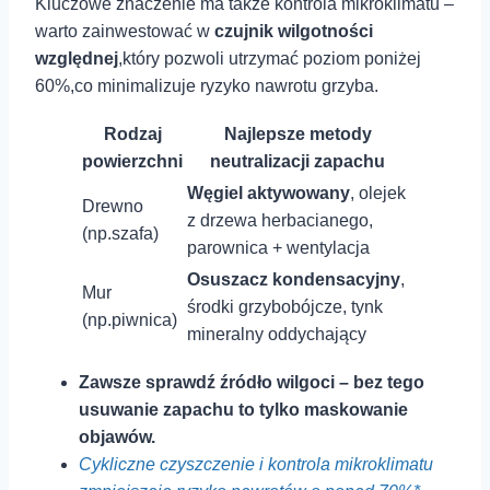
Kluczowe znaczenie ma ‌także kontrola mikroklimatu ​–
warto zainwestować w
czujnik wilgotności
względnej
,który pozwoli ⁢utrzymać poziom poniżej
60%,co minimalizuje ryzyko nawrotu grzyba.
Rodzaj
Najlepsze metody
⁢powierzchni
neutralizacji zapachu
Węgiel aktywowany
, olejek
Drewno
z drzewa herbacianego,
(np.szafa)
parownica + wentylacja
Osuszacz kondensacyjny
,
Mur
środki grzybobójcze, tynk
(np.piwnica)
mineralny oddychający
Zawsze sprawdź źródło wilgoci – bez tego
usuwanie zapachu⁤ to tylko ​maskowanie
objawów.
Cykliczne czyszczenie i kontrola mikroklimatu