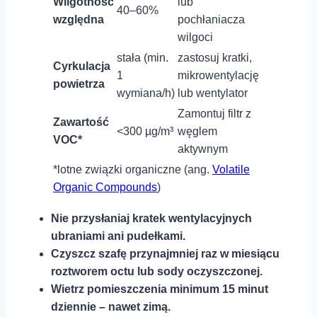
Wilgotność
‍lub
40–60%
względna
pochłaniacza
wilgoci
stała (min.‌
zastosuj kratki,
Cyrkulacja
1
mikrowentylację
powietrza
wymiana/h)
lub ‍wentylator
Zamontuj filtr z
Zawartość
<300 µg/m³
węglem
VOC*
aktywnym
*lotne związki organiczne (ang.
⁢Volatile
Organic Compounds
)
Nie ‌przysłaniaj kratek wentylacyjnych
ubraniami ani pudełkami.
Czyszcz szafę ​przynajmniej raz w miesiącu
roztworem octu ⁤lub sody oczyszczonej.
Wietrz pomieszczenia minimum 15 minut
dziennie – ⁣nawet zimą.