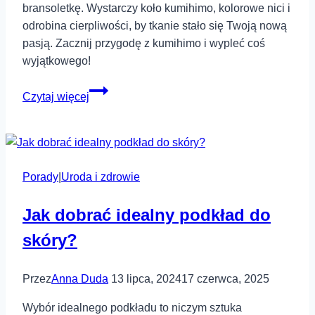
bransoletkę. Wystarczy koło kumihimo, kolorowe nici i
odrobina cierpliwości, by tkanie stało się Twoją nową
pasją. Zacznij przygodę z kumihimo i wypleć coś
wyjątkowego!
Jak
Czytaj więcej
zrobić
bransoletkę
kumihimo?
Porady
|
Uroda i zdrowie
Jak dobrać idealny podkład do
skóry?
Przez
Anna Duda
13 lipca, 2024
17 czerwca, 2025
Wybór idealnego podkładu to niczym sztuka