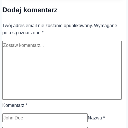
dyni
Dodaj komentarz
–
dlaczego
warto
Twój adres email nie zostanie opublikowany.
Wymagane
włączyć
pola są oznaczone
*
go
do
diety?
Komentarz
*
Nazwa
*