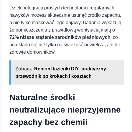
Dzięki​ integracji prostych technologii i⁢ regularnych
nawyków możesz skutecznie usunąć źródło zapachu,
a nie ‌tylko​ maskować jego objawy. Badania wykazują,
że pomieszczenia z prawidłową wentylacją​ mają o
72% niższe‌ stężenie zarodników pleśniowych
, co
przekłada się nie tylko na świeżość ⁣powietrza, ale też
⁤zdrowie domowników.
Zobacz
Remont łazienki DIY: praktyczny
przewodnik po krokach I kosztach
Naturalne środki
neutralizujące nieprzyjemne
zapachy bez⁢ chemii