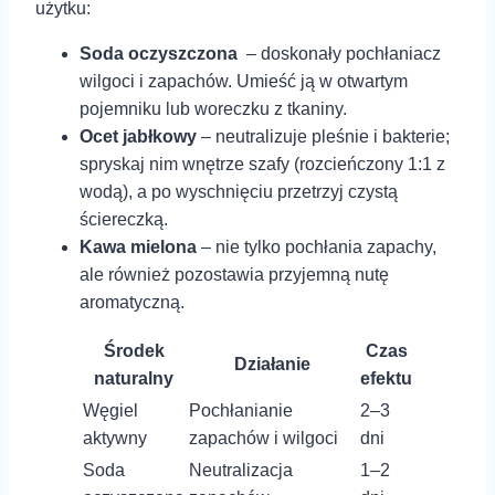
użytku:
Soda oczyszczona
‌ – doskonały pochłaniacz
wilgoci ⁣i ⁤zapachów. ‍Umieść ją w otwartym
pojemniku lub woreczku z tkaniny.
Ocet jabłkowy
–‍ neutralizuje pleśnie i bakterie;
spryskaj nim⁣ wnętrze szafy (rozcieńczony 1:1 z
wodą), a⁣ po wyschnięciu przetrzyj czystą
ściereczką.
Kawa ‌mielona
– ⁤nie tylko pochłania zapachy,⁢
ale również pozostawia przyjemną​ nutę
aromatyczną.
Środek
Czas
Działanie
naturalny
efektu
Węgiel
Pochłanianie
2–3
aktywny
zapachów i wilgoci
dni
Soda
Neutralizacja
1–2