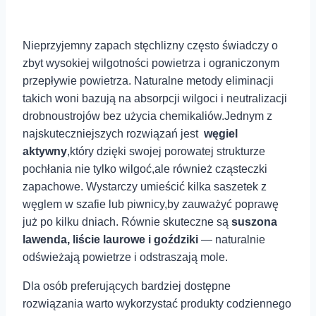
Nieprzyjemny⁣ zapach stęchlizny często świadczy o
zbyt wysokiej wilgotności powietrza ⁢i ograniczonym
przepływie powietrza. Naturalne metody eliminacji
takich ​woni bazują na absorpcji wilgoci i neutralizacji
drobnoustrojów bez ⁢użycia chemikaliów.Jednym z
najskuteczniejszych rozwiązań‍ jest ⁤
węgiel
aktywny
,który dzięki swojej porowatej strukturze
pochłania nie tylko wilgoć,ale również ​cząsteczki
zapachowe. ⁣Wystarczy umieścić kilka saszetek z
węglem w szafie lub ⁣piwnicy,by zauważyć poprawę
już po kilku dniach. Równie‌ skuteczne są
suszona
lawenda,⁤ liście laurowe i​ goździki
— naturalnie
odświeżają​ powietrze i odstraszają mole.
Dla osób preferujących bardziej dostępne
rozwiązania warto wykorzystać produkty codziennego