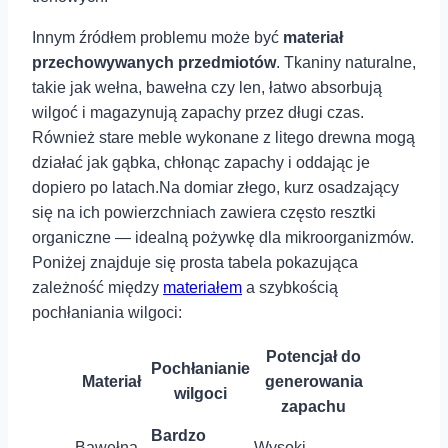
Innym źródłem⁤ problemu może ⁢być
materiał
przechowywanych przedmiotów
. Tkaniny naturalne,​
takie jak wełna, bawełna czy​ len,⁣ łatwo absorbują
wilgoć i magazynują zapachy ‍przez długi ‍czas.
Również stare⁢ meble⁣ wykonane z‌ litego drewna mogą
działać jak gąbka, chłonąc zapachy i ‍oddając je
dopiero‍ po latach.Na domiar złego, kurz osadzający
się na ich powierzchniach zawiera często resztki
organiczne — idealną pożywkę dla mikroorganizmów.
Poniżej znajduje‌ się prosta tabela ‍pokazująca
⁤zależność między
materiałem
a szybkością
pochłaniania wilgoci:
Potencjał do
Pochłanianie
Materiał
generowania
wilgoci
zapachu
Bardzo
Bawełna
Wysoki