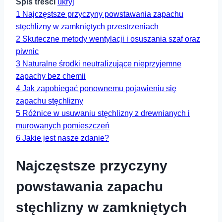
Spis treści
ukryj
1
Najczęstsze przyczyny powstawania zapachu
stęchlizny ⁢w zamkniętych przestrzeniach
2
Skuteczne metody wentylacji ‌i osuszania szaf⁣ oraz
⁢piwnic
3
Naturalne środki neutralizujące nieprzyjemne
zapachy bez⁢ chemii
4
Jak zapobiegać ponownemu pojawieniu się
zapachu stęchlizny
5
Różnice w usuwaniu stęchlizny‌ z drewnianych ‌i
murowanych pomieszczeń
6
Jakie jest nasze zdanie?
Najczęstsze przyczyny
powstawania zapachu
stęchlizny ⁢w zamkniętych