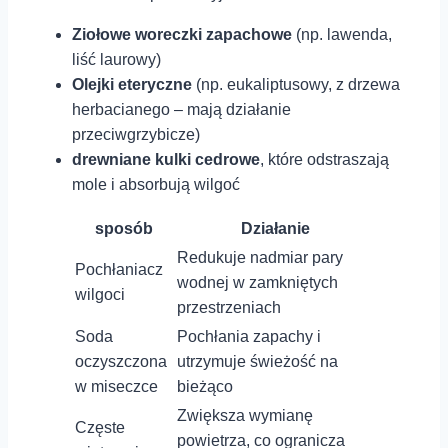
Ziołowe woreczki zapachowe
(np. lawenda,‌
liść laurowy)
Olejki eteryczne
(np. eukaliptusowy, z drzewa
herbacianego – mają ⁣działanie⁤
przeciwgrzybicze)
drewniane kulki ‌cedrowe
, które odstraszają
mole i⁤ absorbują wilgoć
sposób
Działanie
Redukuje nadmiar pary
Pochłaniacz
wodnej ​w​ zamkniętych⁤
⁢wilgoci
przestrzeniach
Soda​
Pochłania zapachy i
oczyszczona
utrzymuje świeżość na
w miseczce
bieżąco
Zwiększa wymianę
Częste
powietrza, co ogranicza