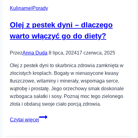
matematyki
Kulinarne
|
Porady
–
jak
Olej z pestek dyni – dlaczego
przygotować
się
warto włączyć go do diety?
do
egzaminu?
Przez
Anna Duda
8 lipca, 2024
17 czerwca, 2025
Olej z pestek dyni to skarbnica zdrowia zamknięta w
złocistych kroplach. Bogaty w nienasycone kwasy
tłuszczowe, witaminy i minerały, wspomaga serce,
wątrobę i prostatę. Jego orzechowy smak doskonale
wzbogaca sałatki i sosy. Poznaj moc tego zielonego
złota i obdaruj swoje ciało porcją zdrowia.
Olej
Czytaj więcej
z
pestek