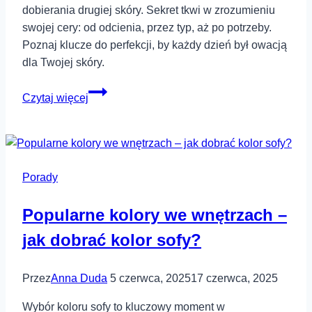
dobierania drugiej skóry. Sekret tkwi w zrozumieniu
swojej cery: od odcienia, przez typ, aż po potrzeby.
Poznaj klucze do perfekcji, by każdy dzień był owacją
dla Twojej skóry.
Jak
Czytaj więcej
dobrać
idealny
podkład
do
Porady
skóry?
Popularne kolory we wnętrzach –
jak dobrać kolor sofy?
Przez
Anna Duda
5 czerwca, 2025
17 czerwca, 2025
Wybór koloru sofy to kluczowy moment w