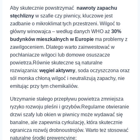
Aby‌ skutecznie powstrzymać ​
nawroty zapachu
stęchlizny
w szafie czy piwnicy, kluczowe jest
zadbanie⁤ o‌ mikroklimat tych​ przestrzeni. Wilgoć ⁣to
główny⁤ winowajca ⁤– według danych ⁢WHO aż
30%⁢
budynków mieszkalnych w Europie
ma problemy⁤ z
zawilgoceniem. Dlatego warto zainwestować w
pochłaniacze⁤ wilgoci lub domowe osuszacze
powietrza.Równie skuteczne są naturalne
rozwiązania:
węgiel aktywny
,⁤ soda oczyszczona oraz
sól morska chłoną wilgoć i neutralizują zapachy, nie
emitując przy tym chemikaliów.
Utrzymanie stałego ​przepływu powietrza zmniejsza
ryzyko rozwoju pleśni i grzybów.Regularne otwieranie
drzwi szafy lub ⁣okien w piwnicy może wydawać się
banalne,⁢ ale zapewnia cyrkulację, która‌ skutecznie
ogranicza rozwój drobnoustrojów. Warto też stosować
naturalne środki ⁤prewencyjne: