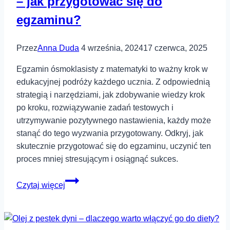
– jak przygotować się do
egzaminu?
Przez
Anna Duda
4 września, 2024
17 czerwca, 2025
Egzamin ósmoklasisty z matematyki to ważny krok w
edukacyjnej podróży każdego ucznia. Z odpowiednią
strategią i narzędziami, jak zdobywanie wiedzy krok
po kroku, rozwiązywanie zadań testowych i
utrzymywanie pozytywnego nastawienia, każdy może
stanąć do tego wyzwania przygotowany. Odkryj, jak
skutecznie przygotować się do egzaminu, uczynić ten
proces mniej stresującym i osiągnąć sukces.
Egzamin
Czytaj więcej
8
klasisty
z