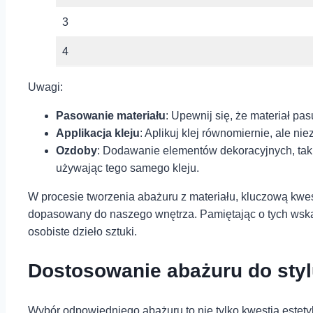
3
4
Uwagi:
Pasowanie materiału
: Upewnij się, ⁤że ⁣materiał pa
Applikacja kleju
: Aplikuj klej równomiernie, ale nie
Ozdoby
: Dodawanie elementów dekoracyjnych, taki
używając tego samego kleju.
W procesie tworzenia abażuru z materiału, kluczową kwestią
dopasowany do naszego ⁤wnętrza. Pamiętając o tych wskazó
osobiste⁢ dzieło ⁤sztuki.
Dostosowanie abażuru do stylu 
Wybór odpowiedniego abażuru⁤ to nie tylko kwestia estetyk