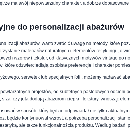
rze⁤ ma swój niepowtarzalny⁢ charakter, a ⁢dobrze dopasowane oś
jne ⁢do personalizacji ⁣abażurów
onalizacji abażurów, warto⁤ zwrócić uwagę na ⁤metody,‍ które poz
rzystanie materiałów naturalnych⁣ i elementów⁢ recyklingu, otwie
wych wzorów i tekstur, od klasycznych ‍motywów ⁢vintage po n
 które ‍odzwierciedlają osobiste preferencje i charakter pomies
ryżowego, serwetek lub specjalnych folii, możemy‍ nadawać ab
powtarzalnych projektów, od subtelnych pastelowych ⁢odcieni po
⁢sizal czy juta dodają abażurom ciepła i tekstury, wnosząc eleme
stosować w sposób,⁤ który ‍będzie odpowiadał nie ‍tylko aktual
, będzie kontynuował wzrost, a potrzeba personalizacji stanie 
ko estetyką, ale także⁣ funkcjonalnością produktu. Według bada