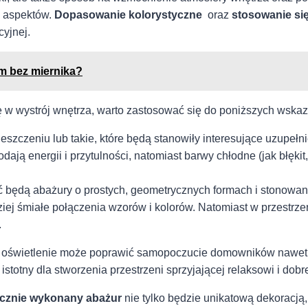
h aspektów.
Dopasowanie kolorystyczne
⁣ oraz
stosowanie się
cyjnej.
em bez miernika?
 się w wystrój wnętrza, warto‍ zastosować się do poniższych wska
eszczeniu lub takie, które będą stanowiły interesujące uzupełni
dodają energii i przytulności, natomiast barwy chłodne (jak błęki
 ⁢będą ⁤abażury o prostych, geometrycznych formach i stonowanej
iej śmiałe ⁣połączenia wzorów i kolorów. Natomiast w⁤ przestrz
.
a oświetlenie może poprawić samopoczucie domowników nawet 
 istotny⁣ dla stworzenia⁣ przestrzeni sprzyjającej relaksowi i do
ęcznie wykonany abażur
nie tylko będzie unikatową dekoracją,‍