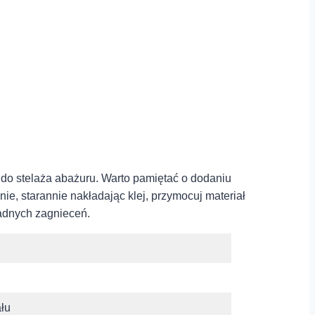
ie do stelaża abażuru. Warto pamiętać o dodaniu
e, starannie nakładając klej, przymocuj⁣ materiał
żadnych zagnieceń.
ału