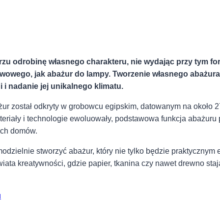
trzu odrobinę własnego charakteru,‍ nie wydając przy ⁤tym 
wowego, jak abażur do lampy. Tworzenie ⁣własnego abażura t
 nadanie jej⁢ unikalnego klimatu.‍
żur został⁢ odkryty w‍ grobowcu egipskim, datowanym na około⁢ 2
teriały i technologie⁤ ewoluowały, podstawowa funkcja abażuru
zych domów.
odzielnie stworzyć abażur, który nie tylko będzie praktycznym 
ta kreatywności,⁢ gdzie ‍papier, tkanina czy nawet ⁢drewno stają 
u