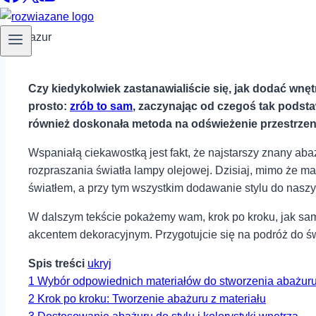
Czy kiedykolwiek ‍zastanawialiście się, jak dodać wnę
⁣prosto:
zrób to sam
, zaczynając ⁣od czegoś tak podsta
również doskonała metoda na odświeżenie przestrzeni i
Wspaniałą ciekawostką jest fakt, że⁣ najstarszy znany aba
rozpraszania światła lampy olejowej. Dzisiaj, mimo że ma
światłem, ⁣a przy tym wszystkim⁢ dodawanie stylu do nas
W ⁣dalszym tekście pokażemy wam, krok po ⁣kroku, jak sam
akcentem dekoracyjnym. Przygotujcie⁣ się ⁣na podróż do świa
Spis treści
ukryj
1
Wybór ⁣odpowiednich materiałów do stworzenia abażur
2
Krok po ⁣kroku: Tworzenie abażuru z materiału