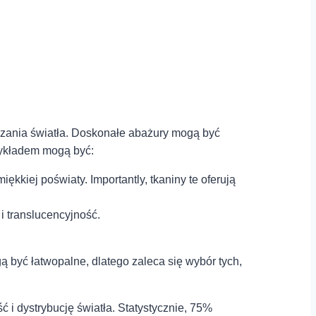
zania ⁢światła. ⁤Doskonałe abażury ⁣mogą być
ykładem ⁣mogą być:⁢
miękkiej poświaty. Importantly, tkaniny te oferują
 i translucencyjność.
 być⁤ łatwopalne, dlatego zaleca ⁤się wybór tych,
ć ⁢i dystrybucję światła. ⁣Statystycznie, 75%