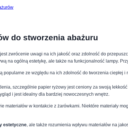
bażurów
ów do stworzenia abażuru
jest zwrócenie uwagi na⁣ ich jakość oraz zdolność⁤ do przepuszc
wą na ogólną estetykę, ale także na funkcjonalność lampy. Prz
 są ⁢popularne ze względu na ich zdolność do tworzenia‍ ciepłej ⁣i 
tlenia, szczególnie papier ryżowy jest ceniony za swoją ⁢lekkość
gląd i jest idealny dla bardziej nowoczesnych⁢ wnętrz. ⁤
e materiałów w kontakcie ⁢z‍ żarówkami. ⁢Niektóre materiały mogą
 ⁢estetyczne
,⁤ ale⁣ także⁣ rozumienia wpływu materiałów na jakoś