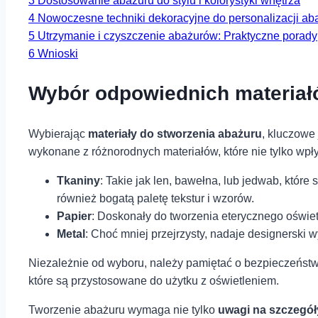
3
Dostosowanie abażuru do stylu i⁣ kolorystyki ⁢wnętrza
4
Nowoczesne techniki⁣ dekoracyjne ⁢do personalizacji ⁣a
5
Utrzymanie i czyszczenie abażurów: Praktyczne porady
6
Wnioski
Wybór ⁣odpowiednich materiał
Wybierając
materiały⁣ do stworzenia abażuru
, kluczowe 
wykonane z różnorodnych materiałów, które nie tylko wpły
Tkaniny
: Takie jak⁣ len, bawełna, ⁢lub jedwab, które
również‍ bogatą ⁢paletę tekstur‍ i wzorów.
Papier
:‍ Doskonały⁢ do⁤ tworzenia eterycznego oświe
Metal
: Choć mniej przejrzysty, nadaje designerski wy
Niezależnie ⁣od ⁢wyboru, należy pamiętać o bezpieczeństwi
które są przystosowane ⁢do użytku z oświetleniem.
Tworzenie‍ abażuru wymaga nie tylko
uwagi na szczegóły