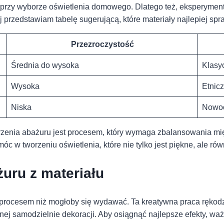
 przy wyborze oświetlenia⁣ domowego. Dlatego też, eksperymento
j przedstawiam ⁢tabelę ⁢sugerującą, które materiały najlepiej s
Przezroczystość
Średnia do wysoka
Klasy
Wysoka
Etnicz
Niska
Nowoc
nia ⁣abażuru jest procesem, który wymaga zbalansowania między
c w tworzeniu oświetlenia, które⁤ nie ⁣tylko jest piękne, ale ró
żuru z materiału
rocesem niż mogłoby⁢ się wydawać. Ta kreatywna praca ⁤rękodz
nej samodzielnie‍ dekoracji. Aby osiągnąć najlepsze efekty, wa