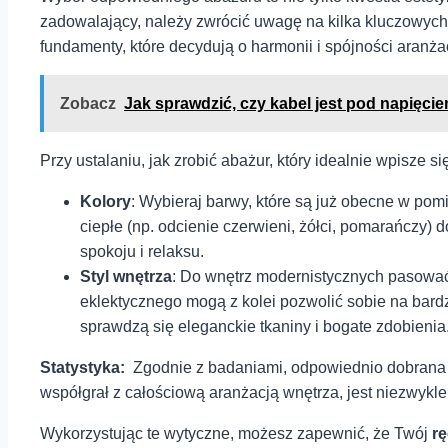
zadowalający, należy zwrócić uwagę na⁢ kilka kluczowyc
fundamenty, które decydują o harmonii i spójności aranża
Zobacz
Jak sprawdzić, czy kabel jest pod napięci
Przy ustalaniu, ⁢jak ⁢zrobić abażur, który idealnie wpisze
Kolory
: Wybieraj barwy, które są już‍ obecne w pomi
⁤ciepłe (np. ⁤odcienie czerwieni, żółci, pomarańczy) 
spokoju i relaksu.
Styl wnętrza
:⁤ Do wnętrz ‍modernistycznych pasować
eklektycznego‍ mogą z kolei pozwolić sobie na bardz
sprawdzą się⁤ eleganckie tkaniny i bogate zdobienia
Statystyka:
⁣ Zgodnie z⁢ badaniami, odpowiednio dobran
współgrał z ⁤całościową⁤ aranżacją wnętrza, jest niezwykle
Wykorzystując te wytyczne, możesz zapewnić, że Twój
r