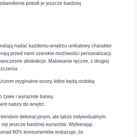
wietlenie potrafi je jeszcze bardziej⁤
walają nadać ⁤każdemu wnętrzu ⁣unikatowy ⁤charakter.
rają przed ⁤nami szerokie możliwości personalizacji.
owoczesne abstrakcje. Malowanie ręczne, z drugiej
zczenia.‍
ażurom oryginalne wzory, które będą ozdobą
 żywe i ⁣wyraziste barwy.
nt natury do‍ wnętrz.
nym trendom dekoracyjnym, ale także indywidualnym
się jeszcze bardziej ‍wyrazista. Wybierając
ń, ponad 60%‍ konsumentów wskazuje, że