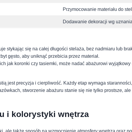
Przymocowanie materiału do ste
Dodawanie dekoracji wg uznani
suje stykając się na całej ⁣długości stelaża, bez nadmiaru lub bra
zbyt gęsto, aby uniknąć przebicia przez materiał.
ch⁣ jak koronki czy⁣ tasiemki, może nadać abażurowi ⁣wyjątkow
 jest precyzja i cierpliwość. Każdy ⁣etap wymaga staranności, ab
wkach, stworzenie ⁣abażuru stanie się nie tylko ⁢prostsze, ale
i⁣ kolorystyki ⁢wnętrza
i, ale także sposób na wzmocnienie ⁤atmosfery wnętrza⁢ oraz po