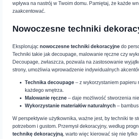
wpływa na nastrój w⁢ Twoim ⁣domu. Pamiętaj, że każde wnęt
zaakcentować.
Nowoczesne techniki⁣ dekoracy
Eksplorując
nowoczesne techniki dekoracyjne
do⁢ pers
Techniki takie jak decoupage, ‍malowanie ręczne‍ czy wyko
Decoupage, zwłaszcza, pozwala⁣ na zastosowanie ⁤wyjątko
strony, umożliwia⁢ wprowadzenie indywidualnych ⁣akcentów,
Technika decoupage
– z wykorzystaniem papieru 
każdego wnętrza.
Malowanie ręczne
– daje możliwość stworzenia ⁤nie
Wykorzystanie materiałów naturalnych
– bambus, 
W perspektywie ⁢użytkownika, ważne jest, by techniki te 
potrzebom i gustom. Przemysł dekoracyjny, według prognoz
technikę dekoracyjną
, warto⁤ więc kierować się nie tyl