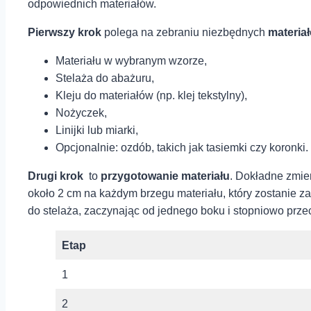
⁢odpowiednich materiałów.
Pierwszy krok
polega na zebraniu niezbędnych
materiał
Materiału w wybranym wzorze,
Stelaża do abażuru,
Kleju do materiałów (np.⁤ klej tekstylny),
Nożyczek,
Linijki lub⁢ miarki,
Opcjonalnie: ozdób, takich jak tasiemki czy koronki.
Drugi krok
⁢ to
przygotowanie materiału
. Dokładne zmier
około⁣ 2 cm na każdym brzegu materiału, który zostanie⁤ z
do ⁤stelaża, ⁣zaczynając od jednego ⁣boku i stopniowo p
Etap
1
2