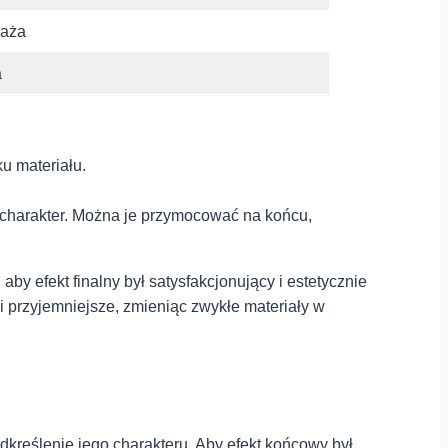
laża
a
ku materiału.
y charakter. Można je przymocować na końcu,
y ⁢efekt finalny był satysfakcjonujący i ⁢estetycznie
 i przyjemniejsze, zmieniąc zwykłe materiały w
dkreślenie jego⁢ charakteru. Aby efekt końcowy był