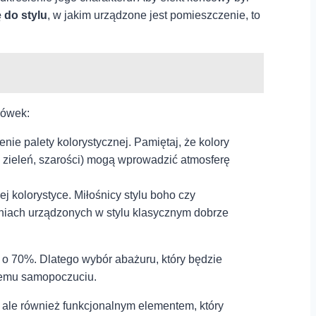
 do stylu
, w jakim urządzone‍ jest pomieszczenie,⁣ to
zówek:
enie palety kolorystycznej. Pamiętaj, że kolory
t, zieleń, ⁣szarości) mogą⁢ wprowadzić atmosferę
 kolorystyce. Miłośnicy ⁤stylu boho czy
eniach⁤ urządzonych w stylu klasycznym dobrze
o 70%. Dlatego wybór abażuru, który będzie
bremu⁤ samopoczuciu.
 ale również⁣ funkcjonalnym elementem, który‍