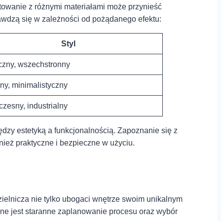
wanie ‍z⁤ różnymi materiałami może przynieść‍
prawdzą się w zależności od⁣ pożądanego efektu:
Styl
czny,⁢ wszechstronny
ny, minimalistyczny
zesny, industrialny
 estetyką a ⁤funkcjonalnością. ⁤Zapoznanie się z⁣
wnież praktyczne i bezpieczne w użyciu.
ielnicza nie tylko ubogaci wnętrze ⁣swoim unikalnym
żne jest staranne zaplanowanie ⁣procesu oraz wybór