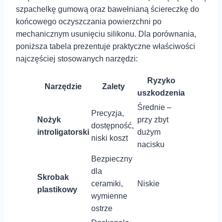
szpachelkę gumową ⁣oraz bawełnianą ściereczkę do
końcowego oczyszczania ​powierzchni po
mechanicznym usunięciu silikonu. Dla porównania,
poniższa tabela prezentuje ​praktyczne⁤ właściwości
najczęściej stosowanych narzędzi:
Ryzyko
Narzędzie
Zalety
uszkodzenia
Średnie⁤ –
Precyzja,
Nożyk
przy zbyt
dostępność,
introligatorski
dużym
niski koszt
nacisku
Bezpieczny
dla
Skrobak
ceramiki,
Niskie
⁢plastikowy
wymienne⁣
ostrze