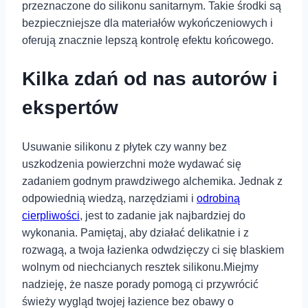
przeznaczone do⁣ silikonu‌ sanitarnym. ‌Takie środki są⁤
bezpieczniejsze⁢ dla materiałów ⁢wykończeniowych i
oferują znacznie​ lepszą ⁣kontrolę efektu końcowego.
Kilka zdań od nas autorów i
ekspertów
Usuwanie silikonu z płytek czy ‌wanny bez
uszkodzenia powierzchni⁣ może wydawać się
zadaniem godnym prawdziwego⁤ alchemika. Jednak ⁤z
odpowiednią wiedzą,‍ narzędziami⁤ i
odrobiną
cierpliwości
, jest to​ zadanie ⁣jak najbardziej do
wykonania. Pamiętaj, ⁣aby działać delikatnie i‍ z
⁤rozwagą, a twoja ‌łazienka odwdzięczy ci ‍się ⁢blaskiem
wolnym od niechcianych resztek silikonu.Miejmy
nadzieję, że nasze porady ‍pomogą ci przywrócić
świeży wygląd ​twojej łazience ​bez obawy o