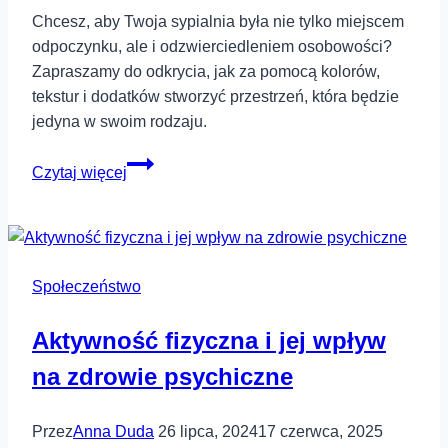
Chcesz, aby Twoja sypialnia była nie tylko miejscem
odpoczynku, ale i odzwierciedleniem osobowości?
Zapraszamy do odkrycia, jak za pomocą kolorów,
tekstur i dodatków stworzyć przestrzeń, która będzie
jedyna w swoim rodzaju.
Jak
Czytaj więcej
sprawić
aby
sypialnia
nabrała
Społeczeństwo
niepowtarzalnego
charakteru?
Aktywność fizyczna i jej wpływ
na zdrowie psychiczne
Przez
Anna Duda
26 lipca, 2024
17 czerwca, 2025