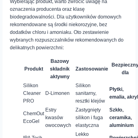
Wybierając produkt, ⁣warto‌ zwrócić uwagę ​na
oznaczenia producenta⁣ oraz klasę
biodegradowalności. ⁤Dla ⁢użytkowników domowych
rekomendowane są środki niekorozyjne, bez
dodatków chloru i amoniaku. Oto zestawienie
wybranych rozpuszczalników‌ rekomendowanych ⁣do
delikatnych powierzchni:
Bazowy
Bezpieczn
Produkt
składnik
Zastosowanie
⁣dla
aktywny
Silikon
Silikon
Płytki,​
Cleaner
D-Limonen
sanitarny,
emalia, akry
PRO
resztki klejów
Estry ​
Zastygnięty
Szkło,
ChemOut
kwasów
silikon i ⁢fuga​
ceramika,
EcoGel
owocowych
elastyczna
aluminium
Lekko ​
IPA Tech
Powierzchn