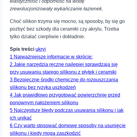
⁣elastyczność i ⁤odporność na⁤ wodę
zrewolucjonizowały wykańczanie⁢ łazienek.
Choć⁢ silikon trzyma się mocno, ⁢są sposoby, by ​się go
pozbyć bez ‍szkody dla ceramiki czy akrylu. ⁤Trzeba
tylko działać cierpliwie​ i dokładnie.
Spis treści
ukryj
1
Najważniejsze ⁣informacje w‍ skrócie:
2
Jakie narzędzia​ ręczne najlepiej sprawdzają‍ się
przy usuwaniu starego silikonu ‌z płytek i ‌ceramiki
3
Bezpieczne środki chemiczne‌ do rozpuszczania
silikonu bez ryzyka uszkodzeń
4
Jak prawidłowo‌ przygotować ⁤powierzchnię przed
ponownym nałożeniem⁢ silikonu
5
Najczęstsze błędy podczas usuwania⁤ silikonu ‍i jak
⁢ich‌ unikać
6
Czy ‍warto ‌stosować domowe ⁤sposoby na usunięcie
silikonu i kiedy mogą zaszkodzić