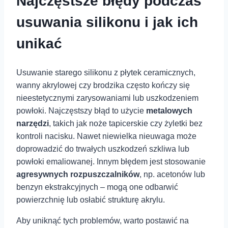
Najczęstsze błędy podczas
usuwania⁤ silikonu ‍i jak ⁢ich‌
unikać
Usuwanie starego ​silikonu z płytek ceramicznych,
⁣wanny akrylowej czy brodzika ⁤często kończy się
nieestetycznymi zarysowaniami lub ​uszkodzeniem
‌powłoki. Najczęstszy błąd to użycie
metalowych⁢
narzędzi
, takich jak⁢ noże‍ tapicerskie czy żyletki bez
⁢kontroli nacisku. ‌Nawet niewielka nieuwaga ‍może
doprowadzić do trwałych‌ uszkodzeń⁢ szkliwa lub
powłoki ‍emaliowanej. Innym błędem jest stosowanie
agresywnych rozpuszczalników
, np. acetonów lub
benzyn ekstrakcyjnych – mogą one odbarwić
powierzchnię lub osłabić ⁢strukturę akrylu.
Aby‍ uniknąć tych problemów, ⁢warto postawić ‌na