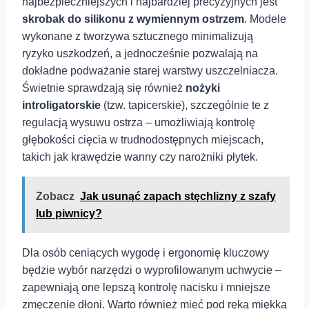
najbezpieczniejszych i najbardziej precyzyjnych jest
skrobak do silikonu z wymiennym⁢ ostrzem
. Modele
wykonane z tworzywa sztucznego ​minimalizują‌
ryzyko ​uszkodzeń, ⁣a‍ jednocześnie pozwalają​ na‌
dokładne podważanie starej warstwy uszczelniacza.
Świetnie sprawdzają się również⁢
nożyki
introligatorskie
(tzw.⁤ tapicerskie), szczególnie te z
⁤regulacją ⁤wysuwu ostrza –​ umożliwiają ⁣kontrolę
głębokości cięcia w trudnodostępnych miejscach,
⁣takich jak ⁢krawędzie​ wanny ‍czy⁤ narożniki płytek.
Zobacz
Jak usunąć zapach stęchlizny z szafy
lub piwnicy?
Dla osób ceniących wygodę i ergonomię ⁢kluczowy⁢
będzie wybór ⁣narzędzi o wyprofilowanym ‍uchwycie –
zapewniają one lepszą kontrolę nacisku‍ i mniejsze
zmęczenie ⁣dłoni. ⁣Warto również mieć pod ręką miękką