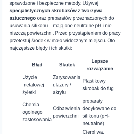
sprawdzone i bezpieczne metody. ‌Używaj
specjalistycznych skrobaków ⁣z tworzywa
sztucznego
oraz preparatów przeznaczonych do​
usuwania silikonu – mają one neutralne pH i nie
niszczą ⁤powierzchni. Przed przystąpieniem ⁤do pracy
przetestuj środek‌ w⁢ mało ‍widocznym miejscu. Oto
najczęstsze błędy i ich skutki:
Lepsze
Błąd
Skutek
rozwiązanie
Użycie
Zarysowania
Plastikowy
metalowej
glazury /
skrobak do fug
żyletki
akrylu
preparaty
Chemia
Odbarwienia
dedykowane do
ogólnego
powierzchni
silikonu (pH-
zastosowania
neutralne)
Cierpliwa,