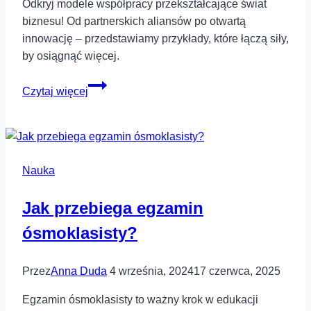
Odkryj modele współpracy przekształcające świat
biznesu! Od partnerskich aliansów po otwartą
innowację – przedstawiamy przykłady, które łączą siły,
by osiągnąć więcej.
Modele
Czytaj więcej
współpracy
–
przykłady,
które
Nauka
działają
Jak przebiega egzamin
ósmoklasisty?
Przez
Anna Duda
4 września, 2024
17 czerwca, 2025
Egzamin ósmoklasisty to ważny krok w edukacji