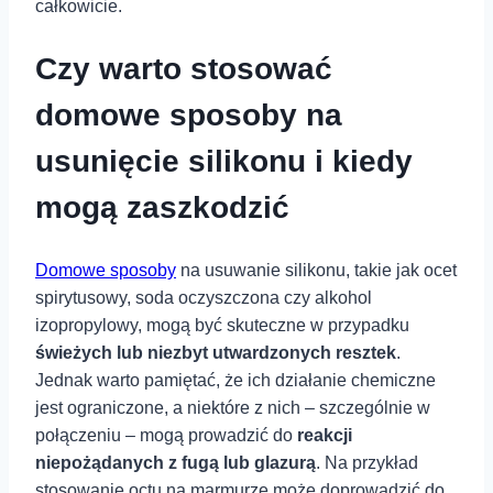
całkowicie.
Czy ‍warto ‌stosować
domowe ⁤sposoby na
usunięcie silikonu i kiedy
mogą zaszkodzić
Domowe sposoby
na ⁣usuwanie silikonu, takie jak ocet
‍spirytusowy,⁢ soda⁣ oczyszczona ⁢czy alkohol
izopropylowy, mogą być skuteczne w przypadku
świeżych lub​ niezbyt utwardzonych resztek
.‌
Jednak warto pamiętać, że ich ⁢działanie ⁣chemiczne
jest ograniczone, a niektóre z nich – szczególnie w
połączeniu – ⁤mogą ⁤prowadzić do
reakcji
niepożądanych z fugą lub glazurą
. Na przykład
⁤stosowanie​ octu‌ na marmurze może doprowadzić do