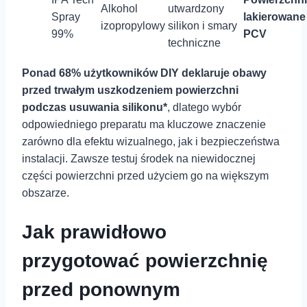
Alkohol
utwardzony
Spray
lakierowane 
izopropylowy
silikon⁤ i smary
99%
PCV
techniczne
Ponad 68% użytkowników DIY deklaruje obawy ​
przed trwałym uszkodzeniem ‌powierzchni⁢
podczas usuwania⁢ silikonu*
, dlatego‌ wybór
‍odpowiedniego preparatu ma kluczowe⁣ znaczenie
zarówno dla ⁤efektu ​wizualnego, jak ⁢i bezpieczeństwa
instalacji. ‌Zawsze ‍testuj środek na niewidocznej
części powierzchni przed użyciem go ⁤na⁤ większym
obszarze.
Jak prawidłowo‌
przygotować ⁤powierzchnię
przed ponownym