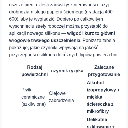
uszczelnienia. Jeśli zauważysz nierówności, ‍użyj
drobnoziarnistego papieru ściernego (gradacja 400–
600), aby je​ wygładzić. Dopiero ‍po całkowitym
wyschnięciu strefy ​roboczej można przystąpić do
aplikacji nowego silikonu‌ —
wilgoć i kurz to‌ główni
wrogowie trwałego uszczelnienia
. Poniższa‍ tabela‌
pokazuje, jakie czynniki wpływają na jakość
przyczepności⁤ silikonu do różnych typów powierzchni:
Rodzaj
Zalecane
czynnik ‍ryzyka
powierzchni
przygotowanie
Alkohol
Płytki
izopropylowy +
Olejowe‌
⁤ceramiczne
miękka
zabrudzenia
(szkliwione)
ściereczka z
‌mikrofibry
Delikatne
szlifowanie +