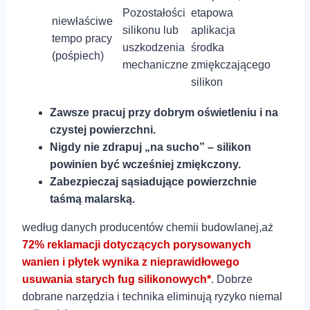
Pozostałości
etapowa
niewłaściwe
silikonu lub
aplikacja
tempo pracy
uszkodzenia
⁣środka
‌(pośpiech)
mechaniczne
zmiękczającego
silikon
Zawsze pracuj przy ⁢dobrym⁣ oświetleniu i ‍na
czystej powierzchni.
Nigdy nie zdrapuj „na sucho” – silikon
powinien być wcześniej ‌zmiękczony.
Zabezpieczaj‌ sąsiadujące powierzchnie
taśmą malarską.
według danych⁤ producentów chemii budowlanej,aż
72% reklamacji dotyczących porysowanych
‍wanien‍ i⁤ płytek wynika z nieprawidłowego
usuwania starych fug silikonowych*
. Dobrze
⁣dobrane narzędzia i technika​ eliminują ryzyko niemal