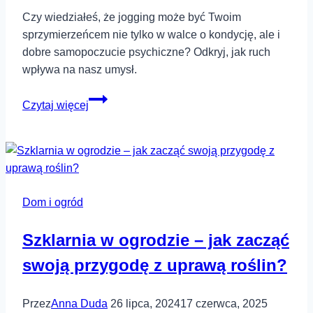
Czy wiedziałeś, że jogging może być Twoim
sprzymierzeńcem nie tylko w walce o kondycję, ale i
dobre samopoczucie psychiczne? Odkryj, jak ruch
wpływa na nasz umysł.
Aktywność
Czytaj więcej
fizyczna
i
jej
wpływ
na
Dom i ogród
zdrowie
psychiczne
Szklarnia w ogrodzie – jak zacząć
swoją przygodę z uprawą roślin?
Przez
Anna Duda
26 lipca, 2024
17 czerwca, 2025