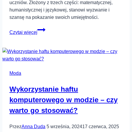
uczniów. Złożony z trzech części: matematycznej,
humanistycznej i językowej, stanowi wyzwanie i
szansę na pokazanie swoich umiejętności.
Jak
Czytaj więcej
przebiega
egzamin
ósmoklasisty?
Moda
Wykorzystanie haftu
komputerowego w modzie – czy
warto go stosować?
Przez
Anna Duda
5 września, 2024
17 czerwca, 2025