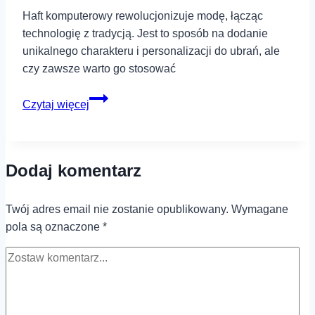
Haft komputerowy rewolucjonizuje modę, łącząc
technologię z tradycją. Jest to sposób na dodanie
unikalnego charakteru i personalizacji do ubrań, ale
czy zawsze warto go stosować
Wykorzystanie
Czytaj więcej
haftu
komputerowego
w
Dodaj komentarz
modzie
–
czy
Twój adres email nie zostanie opublikowany.
Wymagane
warto
pola są oznaczone
*
go
stosować?