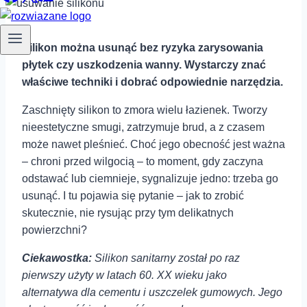
Silikon można usunąć bez ryzyka zarysowania⁣
płytek czy uszkodzenia wanny. Wystarczy‍ znać
właściwe techniki i dobrać odpowiednie ⁣narzędzia.
Zaschnięty⁢ silikon to zmora ‍wielu łazienek. Tworzy⁤
nieestetyczne smugi, zatrzymuje ⁢brud,⁢ a z czasem⁣
może nawet pleśnieć. Choć jego obecność jest ważna​
– chroni ​przed wilgocią ​– to moment, gdy​ zaczyna‍
odstawać lub ciemnieje, sygnalizuje ‍jedno: trzeba ⁤go
usunąć. I tu ​pojawia się⁢ pytanie – jak to zrobić
skutecznie, nie rysując przy tym delikatnych
powierzchni?
Ciekawostka:
Silikon sanitarny został po⁢ raz
pierwszy użyty w latach 60. XX wieku ‌jako
alternatywa dla cementu i ‍uszczelek gumowych.​ Jego