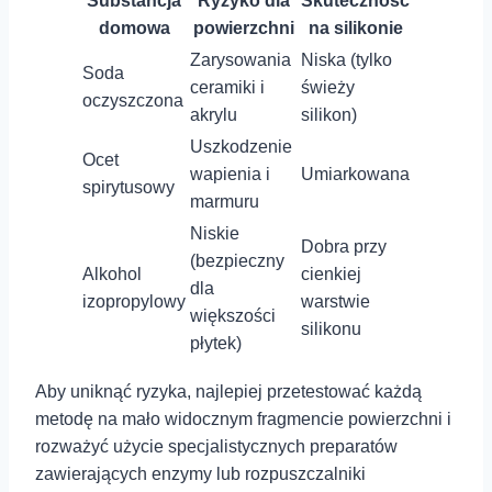
Substancja
Ryzyko dla
Skuteczność
domowa
powierzchni
na silikonie
Zarysowania
Niska⁣ (tylko
Soda⁣
ceramiki i
świeży⁤
oczyszczona
akrylu
silikon)
Uszkodzenie
Ocet
wapienia i
Umiarkowana
spirytusowy
marmuru
Niskie
Dobra przy
(bezpieczny‌
Alkohol
cienkiej
dla
izopropylowy
warstwie
większości
silikonu
płytek)
Aby‍ uniknąć ​ryzyka, najlepiej przetestować każdą
metodę na mało widocznym fragmencie powierzchni ‌i
⁣rozważyć użycie specjalistycznych preparatów
zawierających​ enzymy ‌lub ‌rozpuszczalniki​