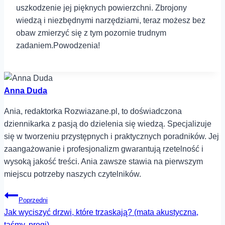
uszkodzenie ⁣jej pięknych ⁣powierzchni. Zbrojony
wiedzą‍ i niezbędnymi narzędziami,⁢ teraz możesz bez
obaw ⁢zmierzyć⁤ się z ⁣tym pozornie trudnym
⁣zadaniem.Powodzenia!
Anna Duda
Ania, redaktorka Rozwiazane.pl, to doświadczona
dziennikarka z pasją do dzielenia się wiedzą. Specjalizuje
się w tworzeniu przystępnych i praktycznych poradników. Jej
zaangażowanie i profesjonalizm gwarantują rzetelność i
wysoką jakość treści. Ania zawsze stawia na pierwszym
miejscu potrzeby naszych czytelników.
Nawigacja
Poprzedni
Jak wyciszyć drzwi, które trzaskają? (mata akustyczna,
wpisu
taśmy, progi)