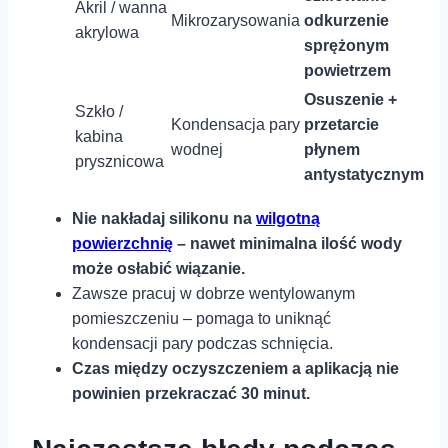
Akril / ⁢wanna
Mikrozarysowania
odkurzenie
akrylowa
sprężonym⁢
powietrzem
Osuszenie‌ +
Szkło /
Kondensacja pary
przetarcie
kabina
wodnej
płynem
prysznicowa
antystatycznym
Nie nakładaj silikonu‍ na⁤
wilgotną
powierzchnię
– nawet minimalna⁢ ilość wody‌
może osłabić‍ wiązanie.
Zawsze pracuj ⁢w dobrze wentylowanym
pomieszczeniu –‌ pomaga to uniknąć
kondensacji pary podczas ⁣schnięcia.
Czas między oczyszczeniem a aplikacją⁢ nie
powinien przekraczać 30 minut.