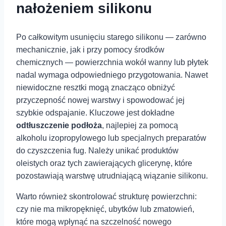
nałożeniem⁢ silikonu
Po całkowitym​ usunięciu starego silikonu — zarówno
mechanicznie, jak i przy pomocy środków
chemicznych — powierzchnia wokół wanny lub ⁤płytek
nadal ‌wymaga odpowiedniego przygotowania.‍ Nawet​
niewidoczne ​resztki​ mogą⁢ znacząco ‍obniżyć
przyczepność ⁤nowej⁣ warstwy ⁣i‌ spowodować jej
szybkie‍ odspajanie.⁢ Kluczowe‌ jest ‍dokładne
odtłuszczenie podłoża
, najlepiej za pomocą
alkoholu izopropylowego ​lub⁣ specjalnych preparatów
do czyszczenia fug. Należy unikać ⁢produktów
oleistych oraz‍ tych zawierających glicerynę,⁤ które
⁤pozostawiają warstwę utrudniającą wiązanie silikonu.
Warto również skontrolować ⁣strukturę powierzchni:
czy nie ma mikropęknięć,⁣ ubytków lub zmatowień,
które mogą wpłynąć na szczelność ‌nowego