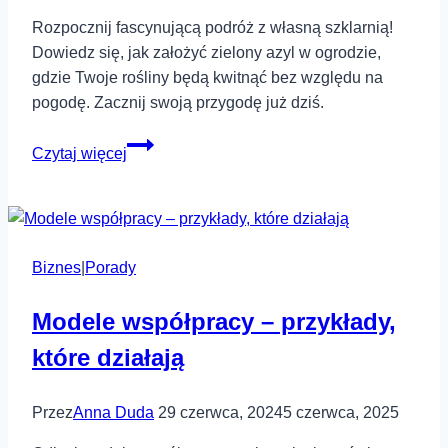
Rozpocznij fascynującą podróż z własną szklarnią!
Dowiedz się, jak założyć zielony azyl w ogrodzie,
gdzie Twoje rośliny będą kwitnąć bez względu na
pogodę. Zacznij swoją przygodę już dziś.
Szklarnia
Czytaj więcej
w
ogrodzie
–
jak
Biznes
|
Porady
zacząć
swoją
Modele współpracy – przykłady,
przygodę
z
które działają
uprawą
roślin?
Przez
Anna Duda
29 czerwca, 2024
5 czerwca, 2025