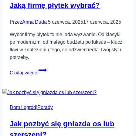
Jaką firmę płytek wybrać?
sposobami)
Przez
Anna Duda
5 czerwca, 2025
17 czerwca, 2025
Wybór firmy płytek to nie lada wyzwanie. Od klasyki
po modernizm, od małego budżetu po luksus – klucz
tkwi w znalezieniu tego, co odzwierciedla Twój styl i
potrzeby.
Jaką
Czytaj więcej
firmę
płytek
wybrać?
Dom i ogród
|
Porady
Jak pozbyć się gniazda os lub
szerszeni?