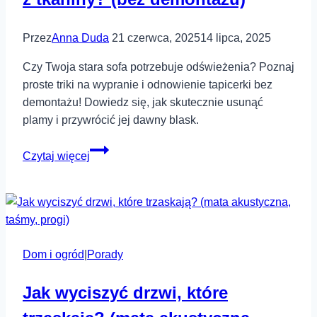
Przez
Anna Duda
21 czerwca, 2025
14 lipca, 2025
Czy Twoja stara sofa potrzebuje odświeżenia? Poznaj
proste triki na wypranie i odnowienie tapicerki bez
demontażu! Dowiedz się, jak skutecznie usunąć
plamy i przywrócić jej dawny blask.
Jak
Czytaj więcej
wyprać
i
odnowić
starą
sofę
Dom i ogród
|
Porady
z
tkaniny?
Jak wyciszyć drzwi, które
(bez
demontażu)