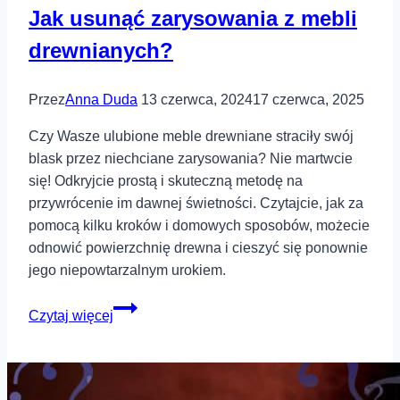
Jak usunąć zarysowania z mebli
drewnianych?
Przez
Anna Duda
13 czerwca, 2024
17 czerwca, 2025
Czy Wasze ulubione meble drewniane straciły swój
blask przez niechciane zarysowania? Nie martwcie
się! Odkryjcie prostą i skuteczną metodę na
przywrócenie im dawnej świetności. Czytajcie, jak za
pomocą kilku kroków i domowych sposobów, możecie
odnowić powierzchnię drewna i cieszyć się ponownie
jego niepowtarzalnym urokiem.
Jak
Czytaj więcej
usunąć
zarysowania
z
mebli