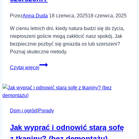
Przez
Anna Duda
18 czerwca, 2025
18 czerwca, 2025
W cieniu letnich dni, kiedy natura budzi się do życia,
nieproszeni goście mogą zakłócić nasz spokój. Jak
bezpiecznie pozbyć się gniazda os lub szerszeni?
Poznaj skuteczne metody.
Jak
Czytaj więcej
pozbyć
się
gniazda
os
lub
Dom i ogród
|
Porady
szerszeni?
Jak wyprać i odnowić starą sofę
z tkaniny? (bez demontażu)