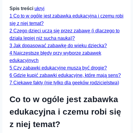
Spis treści
ukryj
1
Co to w ogóle jest zabawka edukacyjna i czemu robi
się z niej temat?
2
Czego dzieci uczą się przez zabawę (i dlaczego to
działa lepiej niż sucha nauka)?
3
Jak dopasować zabawkę do wieku dziecka?
4
Najczęstsze błędy przy wyborze zabawek
edukacyjnych
5
Czy zabawki edukacyjne muszą być drogie?
6
Gdzie kupić zabawki edukacyjne, które mają sens?
7
Ciekawe fakty (nie tylko dla geeków rodzicielstwa)
Co to w ogóle jest zabawka
edukacyjna i czemu robi się
z niej temat?