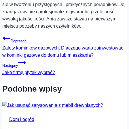
się w tworzeniu przystępnych i praktycznych poradników. Jej
zaangażowanie i profesjonalizm gwarantują rzetelność i
wysoką jakość treści. Ania zawsze stawia na pierwszym
miejscu potrzeby naszych czytelników.
Nawigacja
Poprzedni
Zalety kominków gazowych. Dlaczego warto zainwestować
wpisu
w kominki gazowe do domu lub mieszkania?
Następny
Jaką firmę płytek wybrać?
Podobne wpisy
Dom i ogród