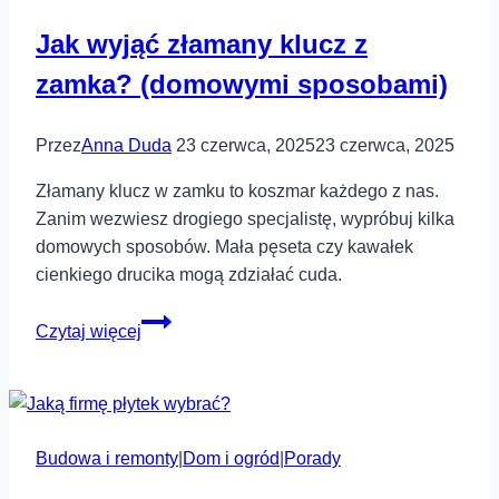
Jak wyjąć złamany klucz z
zamka? (domowymi sposobami)
Przez
Anna Duda
23 czerwca, 2025
23 czerwca, 2025
Złamany klucz w zamku to koszmar każdego z nas.
Zanim wezwiesz drogiego specjalistę, wypróbuj kilka
domowych sposobów. Mała pęseta czy kawałek
cienkiego drucika mogą zdziałać cuda.
Jak
Czytaj więcej
wyjąć
złamany
klucz
z
Budowa i remonty
zamka?
|
Dom i ogród
|
Porady
(domowymi