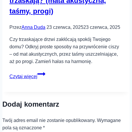
trzaskają? (mata akustyczna,
taśmy, progi)
Przez
Anna Duda
23 czerwca, 2025
23 czerwca, 2025
Czy trzaskające drzwi zakłócają spokój Twojego
domu? Odkryj proste sposoby na przywrócenie ciszy
– od mat akustycznych, przez taśmy uszczelniające,
aż po progi. Zamień hałas na harmonię.
Jak
Czytaj więcej
wyciszyć
drzwi,
które
Dodaj komentarz
trzaskają?
(mata
akustyczna,
Twój adres email nie zostanie opublikowany.
Wymagane
taśmy,
pola są oznaczone
*